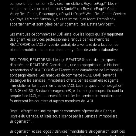
comprenant la mention « Services immobiliers Royal LePage
MD
Ltée »,
incluant sa division « Johnston & Daniel
MD
», « Royal LePage
MD
Credit
Valley Real Estate, Brokerage », « Royal LePage
MD
West Real Estate Services
», « Royal LePage
MD
Sussex », et « Les immeubles Mont-Tremblant »
appartiennent et sont gérés par Bridgemarq Real Estate Services
MD
.
Les marques de commerce MLS® ainsi que les logos qui s'y rapportent
désignent les services professionnels rendus par les membres
REALTORS® de l'ACI en vue de l'achat, de la vente et de la location de
biens immobiliers dans le cadre d'un système de vente collaborative.
REALTOR®, REALTORS® et le logo REALTOR® sont des marques
déposées de REALTOR® Canada Inc., une compagnie dont la National
Association of REALTORS® et l'Association canadienne de l’immobilier
sont propriétaires. Les marques de commerce REALTOR® servent à
distinguer les services immobiliers offerts par les courtiers et agents
immobilier en tant que membres de l'ACI. Les marques d'homologation
S.I.A.® /MLS®, Service inter-agences®, et leurs logos respectifs sont la
propriété de l'ACI, et ils servent à identifier les services immobiliers que
fournissent les courtiers et agents membres de l'ACI.
Royal LePage
MD
est une marque de commerce déposée de la Banque
Royale du Canada, utilisée sous licence par les Services immobiliers
Bridgemarq
MD
.
Bridgemarq
MD
et ses logos / Services immobiliers Bridgemarq
MD
sont des