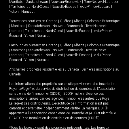
Manitoba
|
Saskatchewan
|
Nouveau-Brunswick
|
Terre-Neuve-et-Labrador
|
Territoires du Nord-Ouest
|
Nouvelle-Écosse
|
Île-du-Prince-Édouard
|
Yukon
|
Nunavut
.
Trouver des courtiers en
Ontario
|
Québec
|
Alberta
|
Colombie-Britannique
|
Manitoba
|
Saskatchewan
|
Nouveau-Brunswick
|
Terre-Neuve-et-
Labrador
|
Territoires du Nord-Ouest
|
Nouvelle-Écosse
|
Île-du-Prince-
Édouard
|
Yukon
|
Nunavut
Parcourir les bureaux en
Ontario
|
Québec
|
Alberta
|
Colombie-Britannique
|
Manitoba
|
Saskatchewan
|
Nouveau-Brunswick
|
Terre-Neuve-et-
Labrador
|
Territoires du Nord-Ouest
|
Nouvelle-Écosse
|
Île-du-Prince-
Édouard
|
Yukon
|
Nunavut
Afficher les propriétés résidentielles au Canada
|
Dernières inscriptions au
Canada
Les informations des propriétés sur ce site proviennent des inscriptions
Royal LePage
MD
et du service de distribution de données de l'Association
canadienne de l’immobilier (SDD®). SDD® met en référence des
inscriptions tenues par des agences immobilières autres que Royal
LePage et ses distributeurs. L'exactitude de l'information n'est pas
garantie et devrait être indépendamment vérifiée. La marque DDF®
appartient à l'Association canadienne de l’immobilier (ACI) et identifie le
REALTOR.ca Installation de distribution de données (SDD®).
*Tous les bureaux sont des propriétés indépendantes. Les bureaux