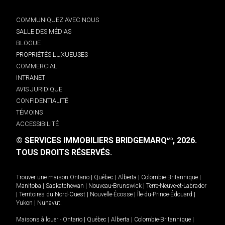
COMMUNIQUEZ AVEC NOUS
SALLE DES MÉDIAS
BLOGUE
PROPRIÉTÉS LUXUEUSES
COMMERCIAL
INTRANET
AVIS JURIDIQUE
CONFIDENTIALITÉ
TÉMOINS
ACCESSIBILITÉ
© SERVICES IMMOBILIERS BRIDGEMARQ
, 2026.
MD
TOUS DROITS RÉSERVÉS.
Trouver une maison
Ontario
|
Québec
|
Alberta
|
Colombie-Britannique
|
Manitoba
|
Saskatchewan
|
Nouveau-Brunswick
|
Terre-Neuve-et-Labrador
|
Territoires du Nord-Ouest
|
Nouvelle-Écosse
|
Île-du-Prince-Édouard
|
Yukon
|
Nunavut
.
Maisons à louer -
Ontario
|
Québec
|
Alberta
|
Colombie-Britannique
|