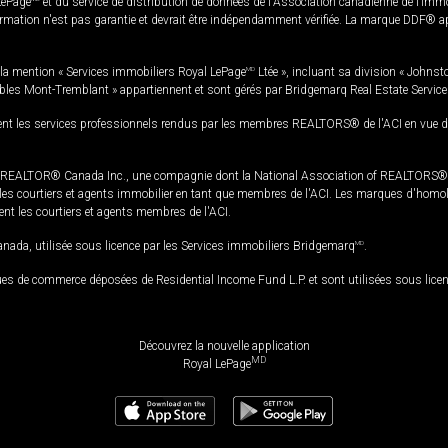
LePage
et du service de distribution de données de l'Association canadienne de l’im
rmation n'est pas garantie et devrait être indépendamment vérifiée. La marque DDF® appa
la mention « Services immobiliers Royal LePage
MD
Ltée », incluant sa division « Johnst
bles Mont-Tremblant » appartiennent et sont gérés par Bridgemarq Real Estate Servic
 les services professionnels rendus par les membres REALTORS® de l'ACI en vue de l'a
TOR® Canada Inc., une compagnie dont la National Association of REALTORS® et l'
s courtiers et agents immobilier en tant que membres de l'ACI. Les marques d'homolog
ssent les courtiers et agents membres de l'ACI.
da, utilisée sous licence par les Services immobiliers Bridgemarq
MD
.
s de commerce déposées de Residential Income Fund L.P. et sont utilisées sous lice
Découvrez la nouvelle application
MD
Royal LePage