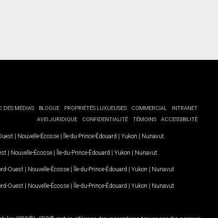
E DES MÉDIAS
BLOGUE
PROPRIÉTÉS LUXUEUSES
COMMERCIAL
INTRANET
AVIS JURIDIQUE
CONFIDENTIALITÉ
TÉMOINS
ACCESSIBILITÉ
-Ouest
|
Nouvelle-Écosse
|
Île-du-Prince-Édouard
|
Yukon
|
Nunavut
.
est
|
Nouvelle-Écosse
|
Île-du-Prince-Édouard
|
Yukon
|
Nunavut
.
Nord-Ouest
|
Nouvelle-Écosse
|
Île-du-Prince-Édouard
|
Yukon
|
Nunavut
Nord-Ouest
|
Nouvelle-Écosse
|
Île-du-Prince-Édouard
|
Yukon
|
Nunavut