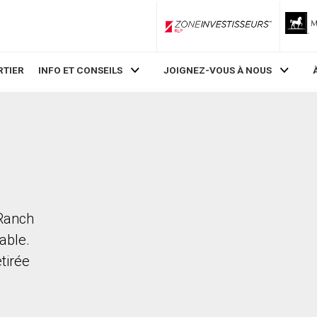
ZoneInvestisseurs RLP
RTIER
INFO ET CONSEILS
JOIGNEZ-VOUS À NOUS
 Ranch
able.
etirée