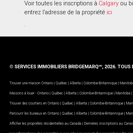
Voir toutes les inscriptions à
Calgary
ou b
entrez l'adresse de la propriété
ici
.
© SERVICES IMMOBILIERS BRIDGEMARQ
, 2026.
TOUS D
MD
Trouver une maison
Ontario
|
Québec
|
Alberta
|
Colombie-Britannique
|
Manitob
Maisons à louer -
Ontario
|
Québec
|
Alberta
|
Colombie-Britannique
|
Manitoba
|
Trouver des courtiers en
Ontario
|
Québec
|
Alberta
|
Colombie-Britannique
|
Man
Parcourir les bureaux en
Ontario
|
Québec
|
Alberta
|
Colombie-Britannique
|
Man
Afficher les propriétés résidentielles au Canada
|
Dernières inscriptions au Cana