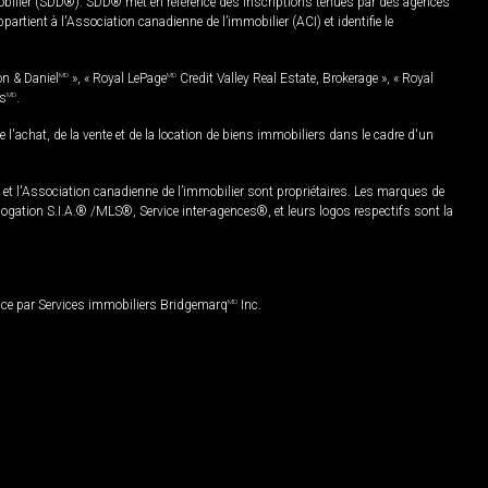
mobilier (SDD®). SDD® met en référence des inscriptions tenues par des agences
rtient à l'Association canadienne de l’immobilier (ACI) et identifie le
on & Daniel
MD
», « Royal LePage
MD
Credit Valley Real Estate, Brokerage », « Royal
es
MD
.
chat, de la vente et de la location de biens immobiliers dans le cadre d'un
Association canadienne de l’immobilier sont propriétaires. Les marques de
ation S.I.A.® /MLS®, Service inter-agences®, et leurs logos respectifs sont la
nce par Services immobiliers Bridgemarq
MD
Inc.