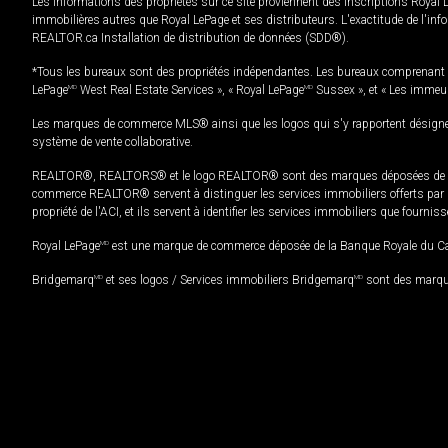
Les informations des propriétés sur ce site proviennent des inscriptions Royal 
immobilières autres que Royal LePage et ses distributeurs. L'exactitude de l'info
REALTOR.ca Installation de distribution de données (SDD®).
*Tous les bureaux sont des propriétés indépendantes. Les bureaux comprenant 
LePage
MD
West Real Estate Services », « Royal LePage
MD
Sussex », et « Les immeu
Les marques de commerce MLS® ainsi que les logos qui s'y rapportent désignent
système de vente collaborative.
REALTOR®, REALTORS® et le logo REALTOR® sont des marques déposées de REAL
commerce REALTOR® servent à distinguer les services immobiliers offerts par le
propriété de l'ACI, et ils servent à identifier les services immobiliers que fourni
Royal LePage
MD
est une marque de commerce déposée de la Banque Royale du Cana
Bridgemarq
MD
et ses logos / Services immobiliers Bridgemarq
MD
sont des marque