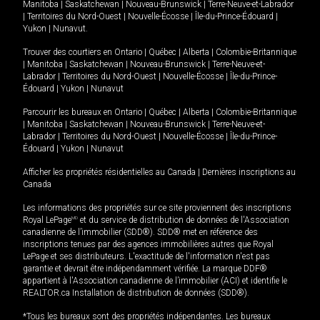
Manitoba
|
Saskatchewan
|
Nouveau-Brunswick
|
Terre-Neuve-et-Labrador
|
Territoires du Nord-Ouest
|
Nouvelle-Écosse
|
Île-du-Prince-Édouard
|
Yukon
|
Nunavut
.
Trouver des courtiers en
Ontario
|
Québec
|
Alberta
|
Colombie-Britannique
|
Manitoba
|
Saskatchewan
|
Nouveau-Brunswick
|
Terre-Neuve-et-
Labrador
|
Territoires du Nord-Ouest
|
Nouvelle-Écosse
|
Île-du-Prince-
Édouard
|
Yukon
|
Nunavut
Parcourir les bureaux en
Ontario
|
Québec
|
Alberta
|
Colombie-Britannique
|
Manitoba
|
Saskatchewan
|
Nouveau-Brunswick
|
Terre-Neuve-et-
Labrador
|
Territoires du Nord-Ouest
|
Nouvelle-Écosse
|
Île-du-Prince-
Édouard
|
Yukon
|
Nunavut
Afficher les propriétés résidentielles au Canada
|
Dernières inscriptions au
Canada
Les informations des propriétés sur ce site proviennent des inscriptions
Royal LePage
MD
et du service de distribution de données de l'Association
canadienne de l’immobilier (SDD®). SDD® met en référence des
inscriptions tenues par des agences immobilières autres que Royal
LePage et ses distributeurs. L'exactitude de l'information n'est pas
garantie et devrait être indépendamment vérifiée. La marque DDF®
appartient à l'Association canadienne de l’immobilier (ACI) et identifie le
REALTOR.ca Installation de distribution de données (SDD®).
*Tous les bureaux sont des propriétés indépendantes. Les bureaux