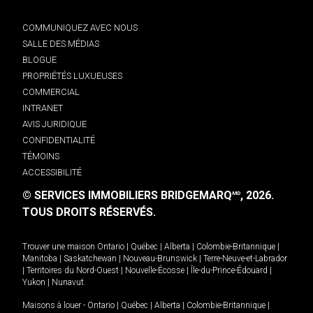
COMMUNIQUEZ AVEC NOUS
SALLE DES MÉDIAS
BLOGUE
PROPRIÉTÉS LUXUEUSES
COMMERCIAL
INTRANET
AVIS JURIDIQUE
CONFIDENTIALITÉ
TÉMOINS
ACCESSIBILITÉ
© SERVICES IMMOBILIERS BRIDGEMARQ
, 2026.
MD
TOUS DROITS RÉSERVÉS.
Trouver une maison
Ontario
|
Québec
|
Alberta
|
Colombie-Britannique
|
Manitoba
|
Saskatchewan
|
Nouveau-Brunswick
|
Terre-Neuve-et-Labrador
|
Territoires du Nord-Ouest
|
Nouvelle-Écosse
|
Île-du-Prince-Édouard
|
Yukon
|
Nunavut
.
Maisons à louer -
Ontario
|
Québec
|
Alberta
|
Colombie-Britannique
|