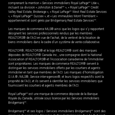
comprenant la mention « Services immobiliers Royal LePage
MD
Ltée »,
incluant sa division « Johnston & Daniel
MD
», « Royal LePage
MD
Credit
Valley Real Estate, Brokerage », « Royal LePage
MD
West Real Estate Services
», « Royal LePage
MD
Sussex », et « Les immeubles Mont-Tremblant »
appartiennent et sont gérés par Bridgemarq Real Estate Services
MD
.
Les marques de commerce MLS® ainsi que les logos qui s'y rapportent
désignent les services professionnels rendus par les membres
REALTORS® de l'ACI en vue de l'achat, de la vente et de la location de
biens immobiliers dans le cadre d'un système de vente collaborative.
REALTOR®, REALTORS® et le logo REALTOR® sont des marques
déposées de REALTOR® Canada Inc., une compagnie dont la National
Association of REALTORS® et l'Association canadienne de l’immobilier
sont propriétaires. Les marques de commerce REALTOR® servent à
distinguer les services immobiliers offerts par les courtiers et agents
immobilier en tant que membres de l'ACI. Les marques d'homologation
S.I.A.® /MLS®, Service inter-agences®, et leurs logos respectifs sont la
propriété de l'ACI, et ils servent à identifier les services immobiliers que
fournissent les courtiers et agents membres de l'ACI.
Royal LePage
MD
est une marque de commerce déposée de la Banque
Royale du Canada, utilisée sous licence par les Services immobiliers
Bridgemarq
MD
.
Bridgemarq
MD
et ses logos / Services immobiliers Bridgemarq
MD
sont des