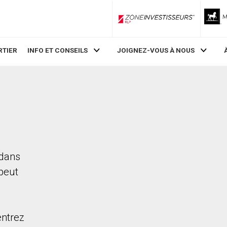
ZoneInvestisseurs RLP
RTIER
INFO ET CONSEILS
JOIGNEZ-VOUS À NOUS
 dans
 peut
entrez