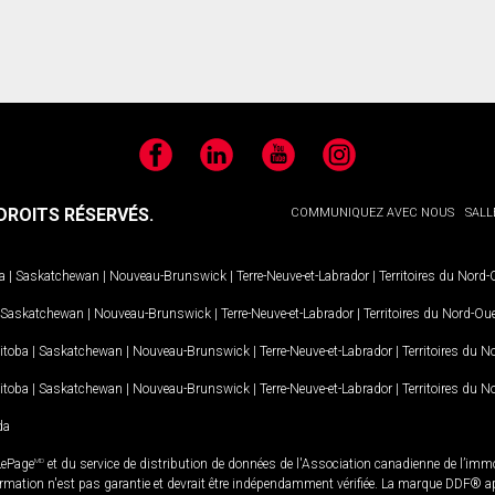
Facebook
LinkedIn
YouTube
Instagram
ROITS RÉSERVÉS.
COMMUNIQUEZ AVEC NOUS
SALL
a
|
Saskatchewan
|
Nouveau-Brunswick
|
Terre-Neuve-et-Labrador
|
Territoires du Nord
Saskatchewan
|
Nouveau-Brunswick
|
Terre-Neuve-et-Labrador
|
Territoires du Nord-Ou
itoba
|
Saskatchewan
|
Nouveau-Brunswick
|
Terre-Neuve-et-Labrador
|
Territoires du 
itoba
|
Saskatchewan
|
Nouveau-Brunswick
|
Terre-Neuve-et-Labrador
|
Territoires du 
da
LePage
MD
et du service de distribution de données de l'Association canadienne de l’im
rmation n'est pas garantie et devrait être indépendamment vérifiée. La marque DDF® appa