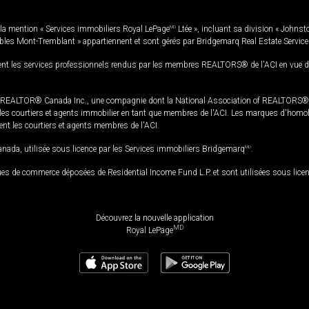
la mention « Services immobiliers Royal LePage
MD
Ltée », incluant sa division « Johnst
bles Mont-Tremblant » appartiennent et sont gérés par Bridgemarq Real Estate Servic
 les services professionnels rendus par les membres REALTORS® de l'ACI en vue de l'a
TOR® Canada Inc., une compagnie dont la National Association of REALTORS® et l'
s courtiers et agents immobilier en tant que membres de l'ACI. Les marques d'homolog
ssent les courtiers et agents membres de l'ACI.
da, utilisée sous licence par les Services immobiliers Bridgemarq
MD
.
s de commerce déposées de Residential Income Fund L.P. et sont utilisées sous lice
Découvrez la nouvelle application
MD
Royal LePage