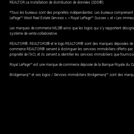
REALTOR.ca Installation de distribution de données (SDD®).
*Tous les bureaux sont des propriétés indépendantes. Les bureaux comprenant 
LePage
MD
West Real Estate Services », « Royal LePage
MD
Sussex », et « Les immeu
Les marques de commerce MLS® ainsi que les logos qui s'y rapportent désignent
système de vente collaborative.
REALTOR®, REALTORS® et le logo REALTOR® sont des marques déposées de REAL
commerce REALTOR® servent à distinguer les services immobiliers offerts par le
propriété de l'ACI, et ils servent à identifier les services immobiliers que fourni
Royal LePage
MD
est une marque de commerce déposée de la Banque Royale du Cana
Bridgemarq
MD
et ses logos / Services immobiliers Bridgemarq
MD
sont des marque