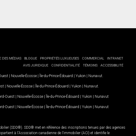
E DES MÉDIAS
BLOGUE
PROPRIÉTÉS LUXUEUSES
COMMERCIAL
INTRANET
AVIS JURIDIQUE
CONFIDENTIALITÉ
TÉMOINS
ACCESSIBILITÉ
-Ouest
|
Nouvelle-Écosse
|
Île-du-Prince-Édouard
|
Yukon
|
Nunavut
.
est
|
Nouvelle-Écosse
|
Île-du-Prince-Édouard
|
Yukon
|
Nunavut
.
Nord-Ouest
|
Nouvelle-Écosse
|
Île-du-Prince-Édouard
|
Yukon
|
Nunavut
Nord-Ouest
|
Nouvelle-Écosse
|
Île-du-Prince-Édouard
|
Yukon
|
Nunavut
mobilier (SDD®). SDD® met en référence des inscriptions tenues par des agences
rtient à l'Association canadienne de l’immobilier (ACI) et identifie le