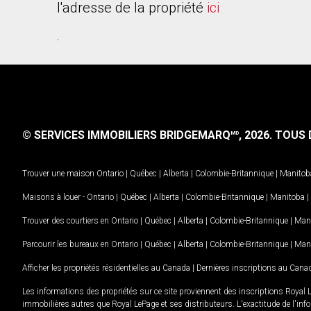
l'adresse de la propriété
ici
.
© SERVICES IMMOBILIERS BRIDGEMARQ
, 2026.
TOUS D
MD
Trouver une maison
Ontario
|
Québec
|
Alberta
|
Colombie-Britannique
|
Manitob
Maisons à louer -
Ontario
|
Québec
|
Alberta
|
Colombie-Britannique
|
Manitoba
|
Trouver des courtiers en
Ontario
|
Québec
|
Alberta
|
Colombie-Britannique
|
Man
Parcourir les bureaux en
Ontario
|
Québec
|
Alberta
|
Colombie-Britannique
|
Man
Afficher les propriétés résidentielles au Canada
|
Dernières inscriptions au Cana
Les informations des propriétés sur ce site proviennent des inscriptions Royal 
immobilières autres que Royal LePage et ses distributeurs. L'exactitude de l'info