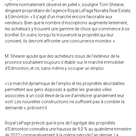
rythme normalement observé en juillet », souligne Tom Shearer,
dirigeant-propriétaire de l’agence Royal LePage Noralta Real Estate,
à Edmonton. « Il s’agit d’un marché encore favorable aux
vendeurs. Bien que le nombre d’inscriptions augmente lentement,
les acheteurs y trouvent une gamme de choix qui commence à se
bonifier. En outre, lorsqu’ils trouveront la propriété qui leur
convient, ils devront affronter une concurrence moindre. »
M. Shearer ajoute que des acheteurs issus de l’extérieur de la
province souhaitent toujours s’établir sur le marché immobilier
d’Edmonton, et ce, sans même y occuper un emploi.
« Le marché dynamique de l’emploi et les propriétés abordables
permettent aux gens disposés à quitter les grandes villes
associées à un coût élevé de la vie d’améliorer grandement leur
sort. Les nouvelles constructions ne suffisent pas à combler la
demande », précise-t-il.
Royal LePage prévoit que le prix de l’agrégat des propriétés
d’Edmonton connaîtra une hausse de 9,0 % au quatrième trimestre
de 2022 comparativement à la même période l’an dernier. La