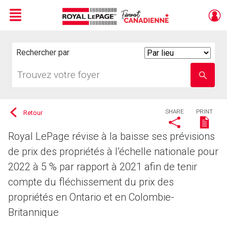
Menu
Live
En Direct
Rechercher par
Search
By
Trouvez
Entrez
votre
le
foyer
nom
de
l'école
SHARE
PRINT
Retour
Royal LePage révise à la baisse ses prévisions
de prix des propriétés à l’échelle nationale pour
2022 à 5 % par rapport à 2021 afin de tenir
compte du fléchissement du prix des
propriétés en Ontario et en Colombie-
Britannique