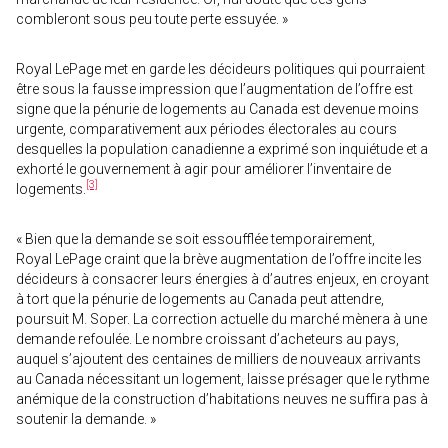
combleront sous peu toute perte essuyée. »
Royal LePage met en garde les décideurs politiques qui pourraient
être sous la fausse impression que l’augmentation de l’offre est
signe que la pénurie de logements au Canada est devenue moins
urgente, comparativement aux périodes électorales au cours
desquelles la population canadienne a exprimé son inquiétude et a
exhorté le gouvernement à agir pour améliorer l’inventaire de
[3]
logements.
« Bien que la demande se soit essoufflée temporairement,
Royal LePage craint que la brève augmentation de l’offre incite les
décideurs à consacrer leurs énergies à d’autres enjeux, en croyant
à tort que la pénurie de logements au Canada peut attendre,
poursuit M. Soper. La correction actuelle du marché mènera à une
demande refoulée. Le nombre croissant d’acheteurs au pays,
auquel s’ajoutent des centaines de milliers de nouveaux arrivants
au Canada nécessitant un logement, laisse présager que le rythme
anémique de la construction d’habitations neuves ne suffira pas à
soutenir la demande. »