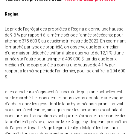
Regina
Le prix de l’agrégat des propriétés à Regina a connu une hausse
de 9,8 % par rapport à la même période l’année précédente pour
atteindre 375 600 $ au deuxième trimestre de 2022. En examinant
le marché par type de propriété, on observe que le prix médian
d’une maison détachée unifamiliale a augmenté de 12,1 % d’une
année sur l’autre pour grimper à 409 000 $, tandis que le prix
médian d’une copropriété a connu une hausse de 4,1 % par
rapport à la même période l’an dernier, pour se chiffrer à 204 600
$.
« Les acheteurs réagissent à l’incertitude qui plane actuellement
sur le marché. Le mois dernier, nous avons constaté une vague
d’achats chez les gens dont le taux hypothécaire garanti arrivait
sous peu à échéance, ainsi que chez les personnes souhaitant
conclure une transaction avant que ne s’amorce la remontée des
taux d’intérêt prévue », avance Mike Duggleby, dirigeant-propriétaire
de l’agence Royal LePage Regina Realty. « Malgré les bas taux
d’intérêt d’un point de vue historique ayant cours actuellement, la