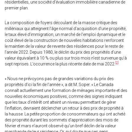
résidentielles, une société d’évaluation immobilière canadienne de
premier plan.
La composition de foyers découlant de la masse critique des
milléniaux qui atteignent l’âge normal d’acquisition d’une propriété,
le taux élevé d’immigration, un marché de l’emploi dynamique et le
coût élevé de la construction de nouvelles habitations renforcent
le maintien de la valeur de revente des résidences pour le reste de
l’année 2022. Depuis 1980, le déclin du prix des propriétés d’une
valeur équivalant à 10 % ou plus sur trois mois n’est survenue qu’à
[2]
sept reprises. L’occurrence la plus récente date de mai 2022.
« Nous ne prévoyons pas de grandes variations du prix des
propriétés d’ici la fin de l’année », a dit M. Soper. « Le Canada
connaît actuellement une formation de ménages importante et des
nouvelles économiques positives, comme des signes indiquant
que les taux d’intérêt ont atteint un niveau permettant de gérer
l’inflation, devraient déclencher un retour à des prix de propriété à
la hausse. La petite proportion de consommateurs qui ont acheté
des propriété durant les sommets d’appréciation des mois de
février et mars n’auront observé qu’un bref déclin de la valeur
marchande de leur résidence. Or, nul doute que ces gens