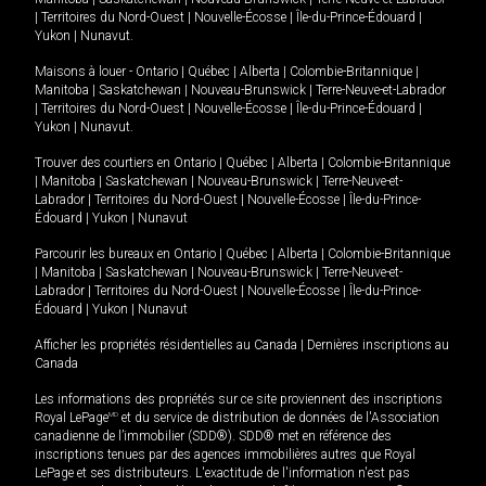
|
Territoires du Nord-Ouest
|
Nouvelle-Écosse
|
Île-du-Prince-Édouard
|
Yukon
|
Nunavut
.
Maisons à louer -
Ontario
|
Québec
|
Alberta
|
Colombie-Britannique
|
Manitoba
|
Saskatchewan
|
Nouveau-Brunswick
|
Terre-Neuve-et-Labrador
|
Territoires du Nord-Ouest
|
Nouvelle-Écosse
|
Île-du-Prince-Édouard
|
Yukon
|
Nunavut
.
Trouver des courtiers en
Ontario
|
Québec
|
Alberta
|
Colombie-Britannique
|
Manitoba
|
Saskatchewan
|
Nouveau-Brunswick
|
Terre-Neuve-et-
Labrador
|
Territoires du Nord-Ouest
|
Nouvelle-Écosse
|
Île-du-Prince-
Édouard
|
Yukon
|
Nunavut
Parcourir les bureaux en
Ontario
|
Québec
|
Alberta
|
Colombie-Britannique
|
Manitoba
|
Saskatchewan
|
Nouveau-Brunswick
|
Terre-Neuve-et-
Labrador
|
Territoires du Nord-Ouest
|
Nouvelle-Écosse
|
Île-du-Prince-
Édouard
|
Yukon
|
Nunavut
Afficher les propriétés résidentielles au Canada
|
Dernières inscriptions au
Canada
Les informations des propriétés sur ce site proviennent des inscriptions
Royal LePage
MD
et du service de distribution de données de l'Association
canadienne de l’immobilier (SDD®). SDD® met en référence des
inscriptions tenues par des agences immobilières autres que Royal
LePage et ses distributeurs. L'exactitude de l'information n'est pas