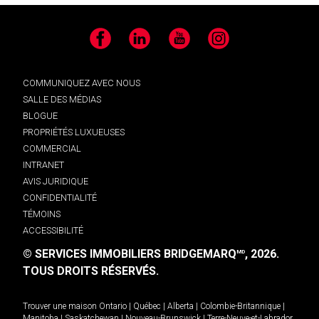
Facebook
LinkedIn
YouTube
Instagram
COMMUNIQUEZ AVEC NOUS
SALLE DES MÉDIAS
BLOGUE
PROPRIÉTÉS LUXUEUSES
COMMERCIAL
INTRANET
AVIS JURIDIQUE
CONFIDENTIALITÉ
TÉMOINS
ACCESSIBILITÉ
© SERVICES IMMOBILIERS BRIDGEMARQ
, 2026.
MD
TOUS DROITS RÉSERVÉS.
Trouver une maison
Ontario
|
Québec
|
Alberta
|
Colombie-Britannique
|
Manitoba
|
Saskatchewan
|
Nouveau-Brunswick
|
Terre-Neuve-et-Labrador