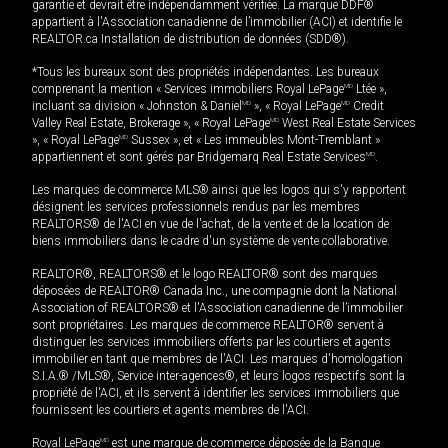
garantie et devrait être indépendamment vérifiée. La marque DDF®
appartient à l'Association canadienne de l’immobilier (ACI) et identifie le
REALTOR.ca Installation de distribution de données (SDD®).
*Tous les bureaux sont des propriétés indépendantes. Les bureaux
comprenant la mention « Services immobiliers Royal LePage
MD
Ltée »,
incluant sa division « Johnston & Daniel
MD
», « Royal LePage
MD
Credit
Valley Real Estate, Brokerage », « Royal LePage
MD
West Real Estate Services
», « Royal LePage
MD
Sussex », et « Les immeubles Mont-Tremblant »
appartiennent et sont gérés par Bridgemarq Real Estate Services
MD
.
Les marques de commerce MLS® ainsi que les logos qui s'y rapportent
désignent les services professionnels rendus par les membres
REALTORS® de l'ACI en vue de l'achat, de la vente et de la location de
biens immobiliers dans le cadre d'un système de vente collaborative.
REALTOR®, REALTORS® et le logo REALTOR® sont des marques
déposées de REALTOR® Canada Inc., une compagnie dont la National
Association of REALTORS® et l'Association canadienne de l’immobilier
sont propriétaires. Les marques de commerce REALTOR® servent à
distinguer les services immobiliers offerts par les courtiers et agents
immobilier en tant que membres de l'ACI. Les marques d'homologation
S.I.A.® /MLS®, Service inter-agences®, et leurs logos respectifs sont la
propriété de l'ACI, et ils servent à identifier les services immobiliers que
fournissent les courtiers et agents membres de l'ACI.
Royal LePage
MD
est une marque de commerce déposée de la Banque