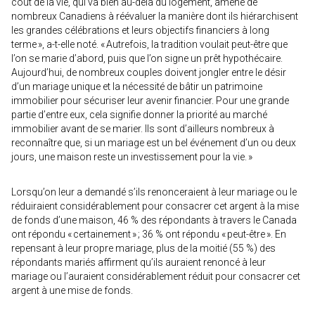
coût de la vie, qui va bien au-delà du logement, amène de
nombreux Canadiens à réévaluer la manière dont ils hiérarchisent
les grandes célébrations et leurs objectifs financiers à long
terme », a-t-elle noté. « Autrefois, la tradition voulait peut-être que
l’on se marie d’abord, puis que l’on signe un prêt hypothécaire.
Aujourd’hui, de nombreux couples doivent jongler entre le désir
d’un mariage unique et la nécessité de bâtir un patrimoine
immobilier pour sécuriser leur avenir financier. Pour une grande
partie d’entre eux, cela signifie donner la priorité au marché
immobilier avant de se marier. Ils sont d’ailleurs nombreux à
reconnaître que, si un mariage est un bel événement d’un ou deux
jours, une maison reste un investissement pour la vie. »
Lorsqu’on leur a demandé s’ils renonceraient à leur mariage ou le
réduiraient considérablement pour consacrer cet argent à la mise
de fonds d’une maison, 46 % des répondants à travers le Canada
ont répondu « certainement » ; 36 % ont répondu « peut-être ». En
repensant à leur propre mariage, plus de la moitié (55 %) des
répondants mariés affirment qu’ils auraient renoncé à leur
mariage ou l’auraient considérablement réduit pour consacrer cet
argent à une mise de fonds.