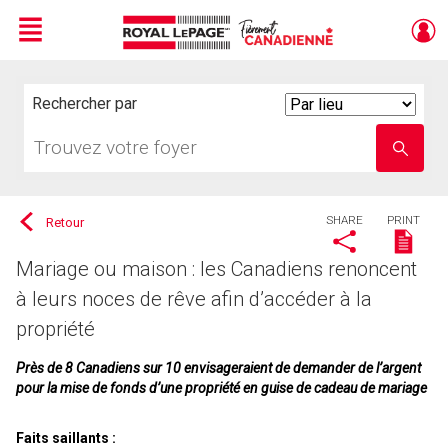
Menu
Live
En Direct
Rechercher par
Search
By
Trouvez
Entrez
votre
le
foyer
nom
de
l'école
SHARE
PRINT
Retour
Mariage ou maison : les Canadiens renoncent
à leurs noces de rêve afin d’accéder à la
propriété
Près de 8 Canadiens sur 10 envisageraient de demander de l’argent
pour la mise de fonds d’une propriété en guise de cadeau de mariage
Faits saillants :