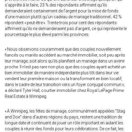
s’apprête à le faire, 23 % des répondants affirment qu’ils
demanderaient certainement de l’argent pour la mise de fonds
d’une maison plutôt qu’un cadeau de mariage traditionnel ; 42 %
répondent « peut-être ». Trente-trois pour cent des répondants
affirment qu’ils ne demanderaient pas d’argent, ce qui représente le
pourcentage le plus élevé parmi les provinces.
« Nous observons couramment que des couples nouvellement
fiancés ou mariés accèdent au marché immobilier, soit peu après
leur mariage, soit alors qu’ils planifient un mariage dans un avenir
proche. Il n’est pas rare non plus que des couples ayant acheté un
bien immobilier de manière indépendante plus tôt dans leur vie
vendent leur première maison ou la transforment en bien locatif,
dans le cadre de leur transition vers un foyer conjugal commun »,
a déclaré Tyler Hall, courtier immobilier chez Royal LePage Prime
Real Estate à Winnipeg.
« À Winnipeg, les fêtes de mariage, communément appelées “Stag
and Doe” dans d’autres régions du pays, restent une tradition de
longue date et continuent de jouer un rôle important en aidant les
couples à réunir des fonds pour leurs célébrations. De ce fait, les