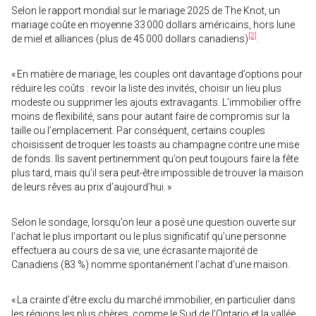
Selon le rapport mondial sur le mariage 2025 de The Knot, un
mariage coûte en moyenne 33 000 dollars américains, hors lune
[2]
de miel et alliances (plus de 45 000 dollars canadiens)
.
« En matière de mariage, les couples ont davantage d’options pour
réduire les coûts : revoir la liste des invités, choisir un lieu plus
modeste ou supprimer les ajouts extravagants. L’immobilier offre
moins de flexibilité, sans pour autant faire de compromis sur la
taille ou l’emplacement. Par conséquent, certains couples
choisissent de troquer les toasts au champagne contre une mise
de fonds. Ils savent pertinemment qu’on peut toujours faire la fête
plus tard, mais qu’il sera peut-être impossible de trouver la maison
de leurs rêves au prix d’aujourd’hui. »
Selon le sondage, lorsqu’on leur a posé une question ouverte sur
l’achat le plus important ou le plus significatif qu’une personne
effectuera au cours de sa vie, une écrasante majorité de
Canadiens (83 %) nomme spontanément l’achat d’une maison.
« La crainte d’être exclu du marché immobilier, en particulier dans
les régions les plus chères, comme le Sud de l’Ontario et la vallée