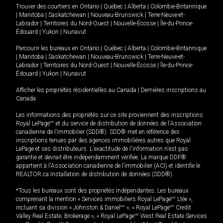
Trouver des courtiers en
Ontario
|
Québec
|
Alberta
|
Colombie-Britannique
|
Manitoba
|
Saskatchewan
|
Nouveau-Brunswick
|
Terre-Neuve-et-
Labrador
|
Territoires du Nord-Ouest
|
Nouvelle-Écosse
|
Île-du-Prince-
Édouard
|
Yukon
|
Nunavut
Parcourir les bureaux en
Ontario
|
Québec
|
Alberta
|
Colombie-Britannique
|
Manitoba
|
Saskatchewan
|
Nouveau-Brunswick
|
Terre-Neuve-et-
Labrador
|
Territoires du Nord-Ouest
|
Nouvelle-Écosse
|
Île-du-Prince-
Édouard
|
Yukon
|
Nunavut
Afficher les propriétés résidentielles au Canada
|
Dernières inscriptions au
Canada
Les informations des propriétés sur ce site proviennent des inscriptions
Royal LePage
MD
et du service de distribution de données de l'Association
canadienne de l’immobilier (SDD®). SDD® met en référence des
inscriptions tenues par des agences immobilières autres que Royal
LePage et ses distributeurs. L'exactitude de l'information n'est pas
garantie et devrait être indépendamment vérifiée. La marque DDF®
appartient à l'Association canadienne de l’immobilier (ACI) et identifie le
REALTOR.ca Installation de distribution de données (SDD®).
*Tous les bureaux sont des propriétés indépendantes. Les bureaux
comprenant la mention « Services immobiliers Royal LePage
MD
Ltée »,
incluant sa division « Johnston & Daniel
MD
», « Royal LePage
MD
Credit
Valley Real Estate, Brokerage », « Royal LePage
MD
West Real Estate Services
MD