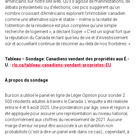
américains sur notre site web. Qu’il s’agisse de manifestations, de
débats présidentiels ou d’élections, ces pics suggèrent qu’un
nombre croissant d’Américains explorent l’immobilier canadien
comme une alternative sûre et stable – même si la réalité de
l’obtention de la résidence est plus complexe qu’une simple
recherche de logement », a déclaré Soper. « C’est un signal fort que
la réputation du Canada en tant que lieu de vie et d’investissement
sûr et accueillant continue de résonner au-delà de nos frontières. »
Tableau – Sondage: Canadiens vendant des propriétés aux É.-
U. :
rlp.ca/tableau-canadiens-vendant-proprietes-EU
À propos du sondage
Burson a utilisé le panel en ligne de Léger Opinion pour sonder 2
500 résidents adultes à travers le Canada. L’enquête a été réalisée
entre le 4 et 9 août 2025. Une pondération par âge, sexe et région a
été appliquée pour assurer une représentation au niveau national,
conformément aux chiffres du recensement de 2021. Aucune
marge d’erreur ne peut être associée à un échantillon non
probabiliste (c’est-à-dire un panel web dans ce cas) ; cependant, à