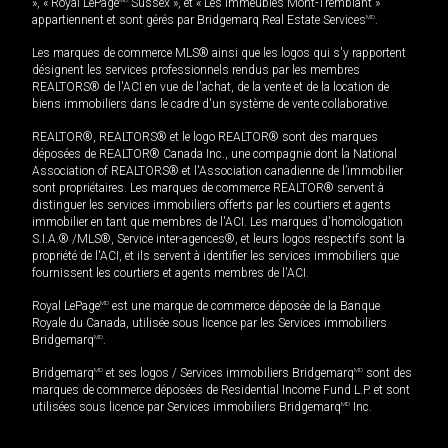
», « Royal LePage
Sussex », et « Les immeubles Mont-Tremblant »
appartiennent et sont gérés par Bridgemarq Real Estate Services
MD
.
Les marques de commerce MLS® ainsi que les logos qui s'y rapportent
désignent les services professionnels rendus par les membres
REALTORS® de l'ACI en vue de l'achat, de la vente et de la location de
biens immobiliers dans le cadre d'un système de vente collaborative.
REALTOR®, REALTORS® et le logo REALTOR® sont des marques
déposées de REALTOR® Canada Inc., une compagnie dont la National
Association of REALTORS® et l'Association canadienne de l’immobilier
sont propriétaires. Les marques de commerce REALTOR® servent à
distinguer les services immobiliers offerts par les courtiers et agents
immobilier en tant que membres de l'ACI. Les marques d'homologation
S.I.A.® /MLS®, Service inter-agences®, et leurs logos respectifs sont la
propriété de l'ACI, et ils servent à identifier les services immobiliers que
fournissent les courtiers et agents membres de l'ACI.
Royal LePage
MD
est une marque de commerce déposée de la Banque
Royale du Canada, utilisée sous licence par les Services immobiliers
Bridgemarq
MD
.
Bridgemarq
MD
et ses logos / Services immobiliers Bridgemarq
MD
sont des
marques de commerce déposées de Residential Income Fund L.P. et sont
utilisées sous licence par Services immobiliers Bridgemarq
MD
Inc.