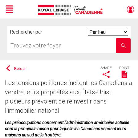
Menu
Live
En Direct
Rechercher par
Search
By
Trouvez
Entrez
votre
le
foyer
nom
de
l'école
SHARE
PRINT
Retour
Les tensions politiques incitent les Canadiens à
vendre leurs propriétés aux États-Unis ;
plusieurs prévoient de réinvestir dans
l’immobilier national
Les préoccupations concernant l’administration américaine actuelle
sont la principale raison pour laquelle les Canadiens vendent leurs
maisons au sud de la frontière.