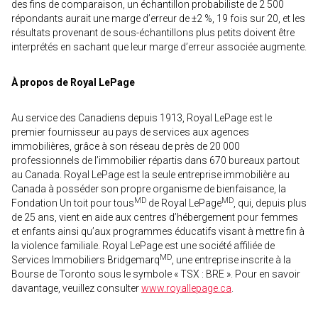
des fins de comparaison, un échantillon probabiliste de 2 500
répondants aurait une marge d’erreur de ±2 %, 19 fois sur 20, et les
résultats provenant de sous-échantillons plus petits doivent être
interprétés en sachant que leur marge d’erreur associée augmente.
À propos de Royal LePage
Au service des Canadiens depuis 1913, Royal LePage est le
premier fournisseur au pays de services aux agences
immobilières, grâce à son réseau de près de 20 000
professionnels de l’immobilier répartis dans 670 bureaux partout
au Canada. Royal LePage est la seule entreprise immobilière au
Canada à posséder son propre organisme de bienfaisance, la
MD
MD
Fondation Un toit pour tous
de Royal LePage
, qui, depuis plus
de 25 ans, vient en aide aux centres d’hébergement pour femmes
et enfants ainsi qu’aux programmes éducatifs visant à mettre fin à
la violence familiale. Royal LePage est une société affiliée de
MD
Services Immobiliers Bridgemarq
, une entreprise inscrite à la
Bourse de Toronto sous le symbole « TSX : BRE ». Pour en savoir
davantage, veuillez consulter
www.royallepage.ca
.