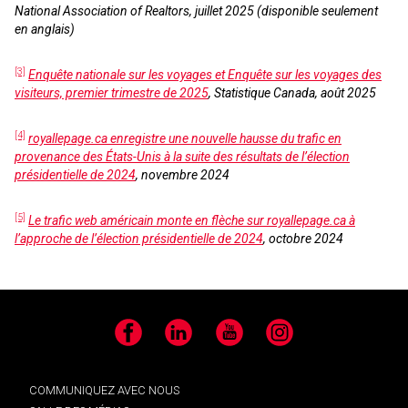
National Association of Realtors, juillet 2025 (disponible seulement
en anglais)
[3]
Enquête nationale sur les voyages et Enquête sur les voyages des
visiteurs, premier trimestre de 2025
, Statistique Canada, août 2025
[4]
royallepage.ca enregistre une nouvelle hausse du trafic en
provenance des États-Unis à la suite des résultats de l’élection
présidentielle de 2024
, novembre 2024
[5]
Le trafic web américain monte en flèche sur royallepage.ca à
l’approche de l’élection présidentielle de 2024
, octobre 2024
Facebook
LinkedIn
YouTube
Instagram
COMMUNIQUEZ AVEC NOUS