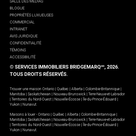
SALLE DES MÉDIAS
BLOGUE
PROPRIÉTÉS LUXUEUSES
COMMERCIAL
INTRANET
AVIS JURIDIQUE
CONFIDENTIALITÉ
TÉMOINS
ACCESSIBILITÉ
© SERVICES IMMOBILIERS BRIDGEMARQ
, 2026.
MD
TOUS DROITS RÉSERVÉS.
Trouver une maison
Ontario
|
Québec
|
Alberta
|
Colombie-Britannique
|
Manitoba
|
Saskatchewan
|
Nouveau-Brunswick
|
Terre-Neuve-et-Labrador
|
Territoires du Nord-Ouest
|
Nouvelle-Écosse
|
Île-du-Prince-Édouard
|
Yukon
|
Nunavut
.
Maisons à louer -
Ontario
|
Québec
|
Alberta
|
Colombie-Britannique
|
Manitoba
|
Saskatchewan
|
Nouveau-Brunswick
|
Terre-Neuve-et-Labrador
|
Territoires du Nord-Ouest
|
Nouvelle-Écosse
|
Île-du-Prince-Édouard
|
Yukon
|
Nunavut
.