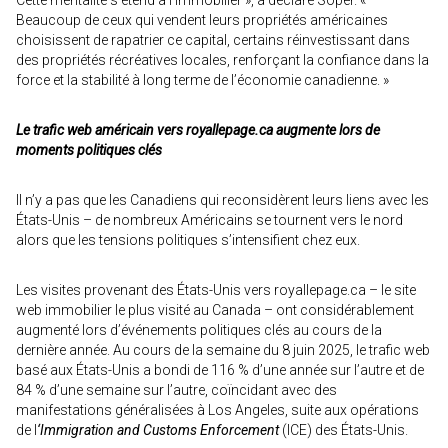
Cette mentalité s’étend à l’immobilier », a déclaré Soper. «
Beaucoup de ceux qui vendent leurs propriétés américaines
choisissent de rapatrier ce capital, certains réinvestissant dans
des propriétés récréatives locales, renforçant la confiance dans la
force et la stabilité à long terme de l’économie canadienne. »
Le trafic web américain vers royallepage.ca augmente lors de
moments politiques clés
Il n’y a pas que les Canadiens qui reconsidèrent leurs liens avec les
États-Unis – de nombreux Américains se tournent vers le nord
alors que les tensions politiques s’intensifient chez eux.
Les visites provenant des États-Unis vers royallepage.ca – le site
web immobilier le plus visité au Canada – ont considérablement
augmenté lors d’événements politiques clés au cours de la
dernière année. Au cours de la semaine du 8 juin 2025, le trafic web
basé aux États-Unis a bondi de 116 % d’une année sur l’autre et de
84 % d’une semaine sur l’autre, coïncidant avec des
manifestations généralisées à Los Angeles, suite aux opérations
de l
‘Immigration and Customs Enforcement
(ICE) des États-Unis.