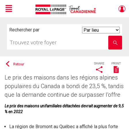
Menu
Live
En Direct
Rechercher par
Search
By
Trouvez
Entrez
votre
le
foyer
nom
de
l'école
SHARE
PRINT
Retour
Le prix des maisons dans les régions alpines
populaires du Canada a bondi de 23,5 %, tandis
que la demande continue de surpasser l’offre
Le prix des maisons unifamiliales détachées devrait augmenter de 9,5
% en 2022
La région de Bromont au Québec a affiché la plus forte