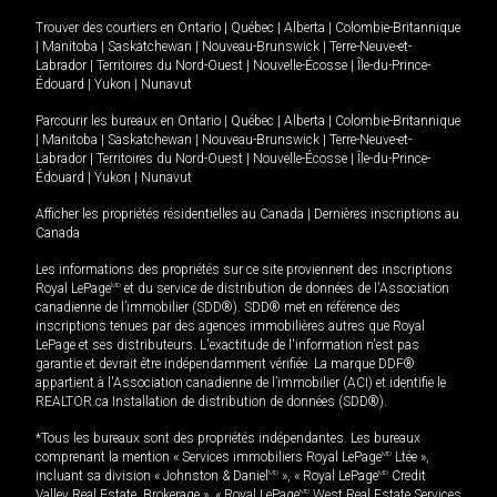
Trouver des courtiers en
Ontario
|
Québec
|
Alberta
|
Colombie-Britannique
|
Manitoba
|
Saskatchewan
|
Nouveau-Brunswick
|
Terre-Neuve-et-
Labrador
|
Territoires du Nord-Ouest
|
Nouvelle-Écosse
|
Île-du-Prince-
Édouard
|
Yukon
|
Nunavut
Parcourir les bureaux en
Ontario
|
Québec
|
Alberta
|
Colombie-Britannique
|
Manitoba
|
Saskatchewan
|
Nouveau-Brunswick
|
Terre-Neuve-et-
Labrador
|
Territoires du Nord-Ouest
|
Nouvelle-Écosse
|
Île-du-Prince-
Édouard
|
Yukon
|
Nunavut
Afficher les propriétés résidentielles au Canada
|
Dernières inscriptions au
Canada
Les informations des propriétés sur ce site proviennent des inscriptions
Royal LePage
MD
et du service de distribution de données de l'Association
canadienne de l’immobilier (SDD®). SDD® met en référence des
inscriptions tenues par des agences immobilières autres que Royal
LePage et ses distributeurs. L'exactitude de l'information n'est pas
garantie et devrait être indépendamment vérifiée. La marque DDF®
appartient à l'Association canadienne de l’immobilier (ACI) et identifie le
REALTOR.ca Installation de distribution de données (SDD®).
*Tous les bureaux sont des propriétés indépendantes. Les bureaux
comprenant la mention « Services immobiliers Royal LePage
MD
Ltée »,
incluant sa division « Johnston & Daniel
MD
», « Royal LePage
MD
Credit
Valley Real Estate, Brokerage », « Royal LePage
MD
West Real Estate Services