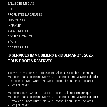
SALLE DES MÉDIAS
BLOGUE
PROPRIÉTÉS LUXUEUSES
COMMERCIAL
INTRANET
AVIS JURIDIQUE
CONFIDENTIALITÉ
TÉMOINS
ACCESSIBILITÉ
© SERVICES IMMOBILIERS BRIDGEMARQ
, 2026.
MD
TOUS DROITS RÉSERVÉS.
Trouver une maison
Ontario
|
Québec
|
Alberta
|
Colombie-Britannique
|
Manitoba
|
Saskatchewan
|
Nouveau-Brunswick
|
Terre-Neuve-et-Labrador
|
Territoires du Nord-Ouest
|
Nouvelle-Écosse
|
Île-du-Prince-Édouard
|
Yukon
|
Nunavut
.
Maisons à louer -
Ontario
|
Québec
|
Alberta
|
Colombie-Britannique
|
Manitoba
|
Saskatchewan
|
Nouveau-Brunswick
|
Terre-Neuve-et-Labrador
|
Territoires du Nord-Ouest
|
Nouvelle-Écosse
|
Île-du-Prince-Édouard
|
Yukon
|
Nunavut
.