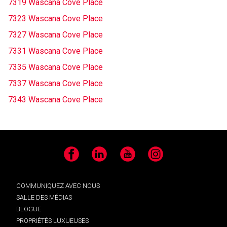
7319 Wascana Cove Place
7323 Wascana Cove Place
7327 Wascana Cove Place
7331 Wascana Cove Place
7335 Wascana Cove Place
7337 Wascana Cove Place
7343 Wascana Cove Place
Facebook
LinkedIn
YouTube
Instagram
COMMUNIQUEZ AVEC NOUS
SALLE DES MÉDIAS
BLOGUE
PROPRIÉTÉS LUXUEUSES