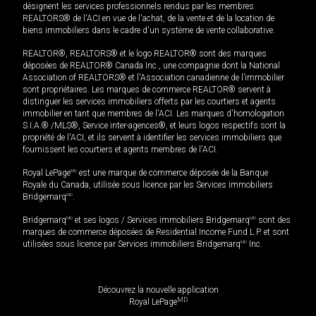
désignent les services professionnels rendus par les membres
REALTORS® de l'ACI en vue de l'achat, de la vente et de la location de
biens immobiliers dans le cadre d'un système de vente collaborative.
REALTOR®, REALTORS® et le logo REALTOR® sont des marques
déposées de REALTOR® Canada Inc., une compagnie dont la National
Association of REALTORS® et l'Association canadienne de l’immobilier
sont propriétaires. Les marques de commerce REALTOR® servent à
distinguer les services immobiliers offerts par les courtiers et agents
immobilier en tant que membres de l'ACI. Les marques d'homologation
S.I.A.® /MLS®, Service inter-agences®, et leurs logos respectifs sont la
propriété de l'ACI, et ils servent à identifier les services immobiliers que
fournissent les courtiers et agents membres de l'ACI.
Royal LePage
MD
est une marque de commerce déposée de la Banque
Royale du Canada, utilisée sous licence par les Services immobiliers
Bridgemarq
MD
.
Bridgemarq
MD
et ses logos / Services immobiliers Bridgemarq
MD
sont des
marques de commerce déposées de Residential Income Fund L.P. et sont
utilisées sous licence par Services immobiliers Bridgemarq
MD
Inc.
Découvrez la nouvelle application
MD
Royal LePage