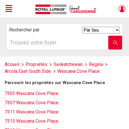
Menu
Live
En Direct
Rechercher par
Search
By
Trouvez
Entrez
votre
le
foyer
nom
de
l'école
Accueil
Propriétés
Saskatchewan
Regina
Arcola East-South Side
Wascana Cove Place
Parcourir les propriétés sur Wascana Cove Place
7303 Wascana Cove Place
7307 Wascana Cove Place
7311 Wascana Cove Place
7315 Wascana Cove Place