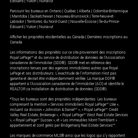
Édouard
|
Yukon
|
Nunavut
Parcourir les bureaux en
Ontario
|
Québec
|
Alberta
|
Colombie-Britannique
|
Manitoba
|
Saskatchewan
|
Nouveau-Brunswick
|
Terre-Neuve-et-
Labrador
|
Territoires du Nord-Ouest
|
Nouvelle-Écosse
|
Île-du-Prince-
Édouard
|
Yukon
|
Nunavut
Afficher les propriétés résidentielles au Canada
|
Dernières inscriptions au
Canada
Les informations des propriétés sur ce site proviennent des inscriptions
Royal LePage
MD
et du service de distribution de données de l'Association
canadienne de l’immobilier (SDD®). SDD® met en référence des
inscriptions tenues par des agences immobilières autres que Royal
LePage et ses distributeurs. L'exactitude de l'information n'est pas
garantie et devrait être indépendamment vérifiée. La marque DDF®
appartient à l'Association canadienne de l’immobilier (ACI) et identifie le
REALTOR.ca Installation de distribution de données (SDD®).
*Tous les bureaux sont des propriétés indépendantes. Les bureaux
comprenant la mention « Services immobiliers Royal LePage
MD
Ltée »,
incluant sa division « Johnston & Daniel
MD
», « Royal LePage
MD
Credit
Valley Real Estate, Brokerage », « Royal LePage
MD
West Real Estate Services
», « Royal LePage
MD
Sussex », et « Les immeubles Mont-Tremblant »
appartiennent et sont gérés par Bridgemarq Real Estate Services
MD
.
Les marques de commerce MLS® ainsi que les logos qui s'y rapportent