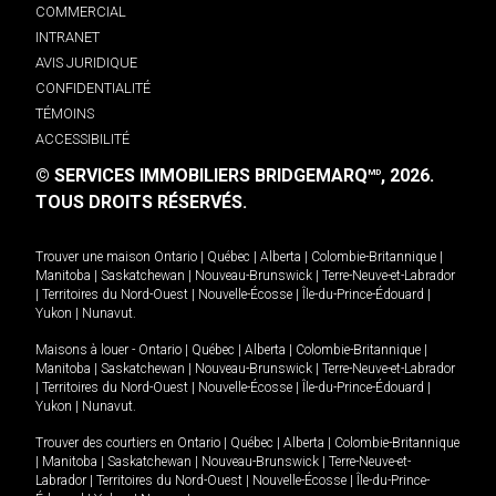
COMMERCIAL
INTRANET
AVIS JURIDIQUE
CONFIDENTIALITÉ
TÉMOINS
ACCESSIBILITÉ
© SERVICES IMMOBILIERS BRIDGEMARQ
, 2026.
MD
TOUS DROITS RÉSERVÉS.
Trouver une maison
Ontario
|
Québec
|
Alberta
|
Colombie-Britannique
|
Manitoba
|
Saskatchewan
|
Nouveau-Brunswick
|
Terre-Neuve-et-Labrador
|
Territoires du Nord-Ouest
|
Nouvelle-Écosse
|
Île-du-Prince-Édouard
|
Yukon
|
Nunavut
.
Maisons à louer -
Ontario
|
Québec
|
Alberta
|
Colombie-Britannique
|
Manitoba
|
Saskatchewan
|
Nouveau-Brunswick
|
Terre-Neuve-et-Labrador
|
Territoires du Nord-Ouest
|
Nouvelle-Écosse
|
Île-du-Prince-Édouard
|
Yukon
|
Nunavut
.
Trouver des courtiers en
Ontario
|
Québec
|
Alberta
|
Colombie-Britannique
|
Manitoba
|
Saskatchewan
|
Nouveau-Brunswick
|
Terre-Neuve-et-
Labrador
|
Territoires du Nord-Ouest
|
Nouvelle-Écosse
|
Île-du-Prince-