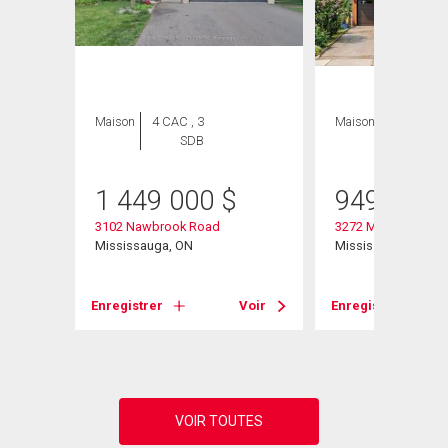
ION
Maison
4 CAC , 3
Maison
5 CAC , 3
SDB
SDB
1 449 000
$
949 990
3102 Nawbrook Road
3272 Marlene Court
Mississauga, ON
Mississauga, ON
Enregistrer
Voir
Enregistrer
Voir