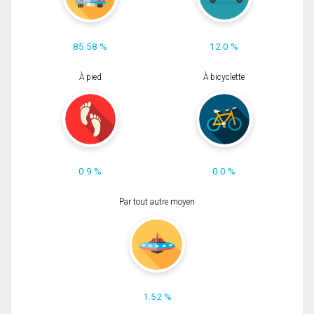
85.58 %
12.0 %
À pied
À bicyclette
0.9 %
0.0 %
Par tout autre moyen
1.52 %