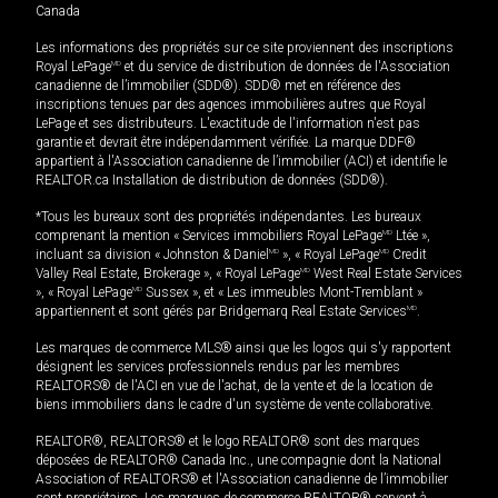
Canada
Les informations des propriétés sur ce site proviennent des inscriptions
Royal LePage
MD
et du service de distribution de données de l'Association
canadienne de l’immobilier (SDD®). SDD® met en référence des
inscriptions tenues par des agences immobilières autres que Royal
LePage et ses distributeurs. L'exactitude de l'information n'est pas
garantie et devrait être indépendamment vérifiée. La marque DDF®
appartient à l'Association canadienne de l’immobilier (ACI) et identifie le
REALTOR.ca Installation de distribution de données (SDD®).
*Tous les bureaux sont des propriétés indépendantes. Les bureaux
comprenant la mention « Services immobiliers Royal LePage
MD
Ltée »,
incluant sa division « Johnston & Daniel
MD
», « Royal LePage
MD
Credit
Valley Real Estate, Brokerage », « Royal LePage
MD
West Real Estate Services
», « Royal LePage
MD
Sussex », et « Les immeubles Mont-Tremblant »
appartiennent et sont gérés par Bridgemarq Real Estate Services
MD
.
Les marques de commerce MLS® ainsi que les logos qui s'y rapportent
désignent les services professionnels rendus par les membres
REALTORS® de l'ACI en vue de l'achat, de la vente et de la location de
biens immobiliers dans le cadre d'un système de vente collaborative.
REALTOR®, REALTORS® et le logo REALTOR® sont des marques
déposées de REALTOR® Canada Inc., une compagnie dont la National
Association of REALTORS® et l'Association canadienne de l’immobilier
sont propriétaires. Les marques de commerce REALTOR® servent à