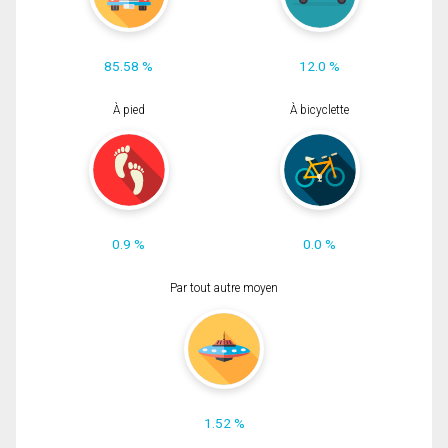
85.58 %
12.0 %
À pied
À bicyclette
0.9 %
0.0 %
Par tout autre moyen
1.52 %