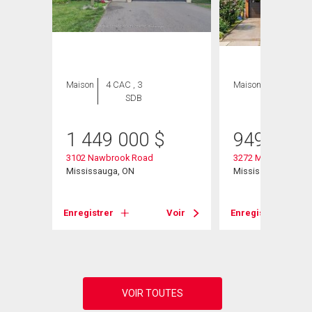
Maison
4 CAC , 3
Maison
5 CAC , 3
SDB
SDB
1 449 000
$
949 990
3102 Nawbrook Road
3272 Marlene Court
ca Drive
Mississauga, ON
Mississauga, ON
Enregistrer
Voir
Enregistrer
Voir