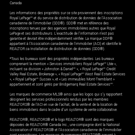
Canada
Les informations des propriétés sur ce site proviennent des inscriptions
Royal LePage
MD
et du service de distribution de données de l'Association
canadienne de l’immobilier (SDD®). SDD® met en référence des
inscriptions tenues par des agences immobilières autres que Royal
LePage et ses distributeurs. L'exactitude de l'information n'est pas
garantie et devrait être indépendamment vérifiée. La marque DDF®
appartient à l'Association canadienne de l’immobilier (ACI) et identifie le
REALTOR.ca Installation de distribution de données (SDD®).
*Tous les bureaux sont des propriétés indépendantes. Les bureaux
comprenant la mention « Services immobiliers Royal LePage
MD
Ltée »,
incluant sa division « Johnston & Daniel
MD
», « Royal LePage
MD
Credit
Valley Real Estate, Brokerage », « Royal LePage
MD
West Real Estate Services
», « Royal LePage
MD
Sussex », et « Les immeubles Mont-Tremblant »
appartiennent et sont gérés par Bridgemarq Real Estate Services
MD
.
Les marques de commerce MLS® ainsi que les logos qui s'y rapportent
désignent les services professionnels rendus par les membres
REALTORS® de l'ACI en vue de l'achat, de la vente et de la location de
biens immobiliers dans le cadre d'un système de vente collaborative.
REALTOR®, REALTORS® et le logo REALTOR® sont des marques
déposées de REALTOR® Canada Inc., une compagnie dont la National
Association of REALTORS® et l'Association canadienne de l’immobilier
sont propriétaires. Les marques de commerce REALTOR® servent à