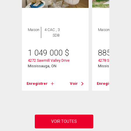
Maison
4 CAC , 3
Maison
3 CAC , 2
SDB
SDB
1 049 000
$
885 000
te
4272 Sawmill Valley Drive
4278 Sawmill Valley
Mississauga, ON
Mississauga, ON
Voir
Enregistrer
Voir
Enregistrer