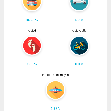
84.26 %
5.7 %
À pied
À bicyclette
2.65 %
0.0 %
Par tout autre moyen
7.39 %