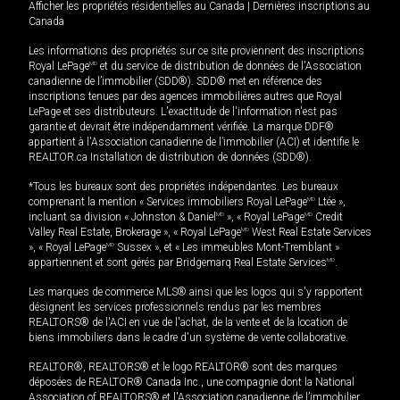
Afficher les propriétés résidentielles au Canada
|
Dernières inscriptions au
Canada
Les informations des propriétés sur ce site proviennent des inscriptions
Royal LePage
MD
et du service de distribution de données de l'Association
canadienne de l’immobilier (SDD®). SDD® met en référence des
inscriptions tenues par des agences immobilières autres que Royal
LePage et ses distributeurs. L'exactitude de l'information n'est pas
garantie et devrait être indépendamment vérifiée. La marque DDF®
appartient à l'Association canadienne de l’immobilier (ACI) et identifie le
REALTOR.ca Installation de distribution de données (SDD®).
*Tous les bureaux sont des propriétés indépendantes. Les bureaux
comprenant la mention « Services immobiliers Royal LePage
MD
Ltée »,
incluant sa division « Johnston & Daniel
MD
», « Royal LePage
MD
Credit
Valley Real Estate, Brokerage », « Royal LePage
MD
West Real Estate Services
», « Royal LePage
MD
Sussex », et « Les immeubles Mont-Tremblant »
appartiennent et sont gérés par Bridgemarq Real Estate Services
MD
.
Les marques de commerce MLS® ainsi que les logos qui s'y rapportent
désignent les services professionnels rendus par les membres
REALTORS® de l'ACI en vue de l'achat, de la vente et de la location de
biens immobiliers dans le cadre d'un système de vente collaborative.
REALTOR®, REALTORS® et le logo REALTOR® sont des marques
déposées de REALTOR® Canada Inc., une compagnie dont la National
Association of REALTORS® et l'Association canadienne de l’immobilier