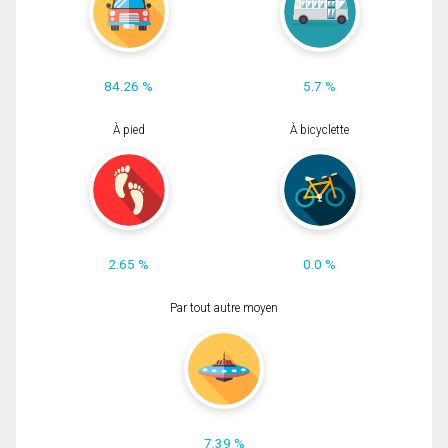
84.26 %
5.7 %
À pied
À bicyclette
2.65 %
0.0 %
Par tout autre moyen
7.39 %