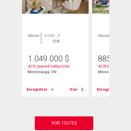
Maison
4 CAC , 3
Maison
3 CAC , 2
SDB
SDB
1 049 000
$
885 000
4272 Sawmill Valley Drive
4278 Sawmill Valley
Mississauga, ON
Mississauga, ON
Voir
Enregistrer
Voir
Enregistrer