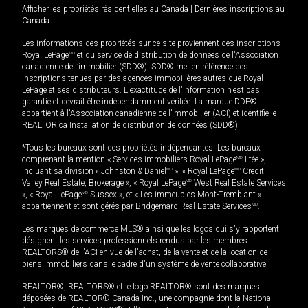
Afficher les propriétés résidentielles au Canada
|
Dernières inscriptions au
Canada
Les informations des propriétés sur ce site proviennent des inscriptions
Royal LePage
MD
et du service de distribution de données de l'Association
canadienne de l’immobilier (SDD®). SDD® met en référence des
inscriptions tenues par des agences immobilières autres que Royal
LePage et ses distributeurs. L'exactitude de l'information n'est pas
garantie et devrait être indépendamment vérifiée. La marque DDF®
appartient à l'Association canadienne de l’immobilier (ACI) et identifie le
REALTOR.ca Installation de distribution de données (SDD®).
*Tous les bureaux sont des propriétés indépendantes. Les bureaux
comprenant la mention « Services immobiliers Royal LePage
MD
Ltée »,
incluant sa division « Johnston & Daniel
MD
», « Royal LePage
MD
Credit
Valley Real Estate, Brokerage », « Royal LePage
MD
West Real Estate Services
», « Royal LePage
MD
Sussex », et « Les immeubles Mont-Tremblant »
appartiennent et sont gérés par Bridgemarq Real Estate Services
MD
.
Les marques de commerce MLS® ainsi que les logos qui s'y rapportent
désignent les services professionnels rendus par les membres
REALTORS® de l'ACI en vue de l'achat, de la vente et de la location de
biens immobiliers dans le cadre d'un système de vente collaborative.
REALTOR®, REALTORS® et le logo REALTOR® sont des marques
déposées de REALTOR® Canada Inc., une compagnie dont la National