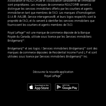
Association of REALTORS® et l'Association canadienne de l’immobilier
sont propriétaires. Les marques de commerce REALTOR® servent à
distinguer les services immobiliers offerts par les courtiers et agents
immobilier en tant que membres de l'ACI. Les marques d'homologation
S.I.A.® /MLS®, Service inter-agences®, et leurs logos respectifs sont la
propriété de l'ACI, et ils servent à identifier les services immobiliers que
fournissent les courtiers et agents membres de l'ACI.
Royal LePage
MD
est une marque de commerce déposée de la Banque
Royale du Canada, utilisée sous licence par les Services immobiliers
Bridgemarq
MD
.
Bridgemarq
MD
et ses logos / Services immobiliers Bridgemarq
MD
sont des
marques de commerce déposées de Residential Income Fund L.P. et sont
utilisées sous licence par Services immobiliers Bridgemarq
MD
Inc.
Découvrez la nouvelle application
MD
Royal LePage