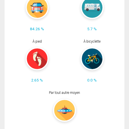
84.26 %
5.7 %
À pied
À bicyclette
2.65 %
0.0 %
Par tout autre moyen