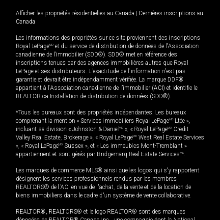
Afficher les propriétés résidentielles au Canada
|
Dernières inscriptions au
Canada
Les informations des propriétés sur ce site proviennent des inscriptions
Royal LePage
MD
et du service de distribution de données de l'Association
canadienne de l’immobilier (SDD®). SDD® met en référence des
inscriptions tenues par des agences immobilières autres que Royal
LePage et ses distributeurs. L'exactitude de l'information n'est pas
garantie et devrait être indépendamment vérifiée. La marque DDF®
appartient à l'Association canadienne de l’immobilier (ACI) et identifie le
REALTOR.ca Installation de distribution de données (SDD®).
*Tous les bureaux sont des propriétés indépendantes. Les bureaux
comprenant la mention « Services immobiliers Royal LePage
MD
Ltée »,
incluant sa division « Johnston & Daniel
MD
», « Royal LePage
MD
Credit
Valley Real Estate, Brokerage », « Royal LePage
MD
West Real Estate Services
», « Royal LePage
MD
Sussex », et « Les immeubles Mont-Tremblant »
appartiennent et sont gérés par Bridgemarq Real Estate Services
MD
.
Les marques de commerce MLS® ainsi que les logos qui s'y rapportent
désignent les services professionnels rendus par les membres
REALTORS® de l'ACI en vue de l'achat, de la vente et de la location de
biens immobiliers dans le cadre d'un système de vente collaborative.
REALTOR®, REALTORS® et le logo REALTOR® sont des marques
déposées de REALTOR® Canada Inc., une compagnie dont la National