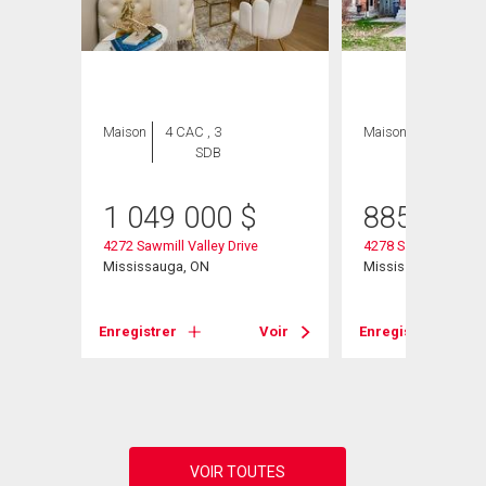
Maison
4 CAC , 3
Maison
3 CAC , 2
SDB
SDB
1 049 000
$
885 000
4272 Sawmill Valley Drive
4278 Sawmill Valley
Mississauga, ON
Mississauga, ON
Voir
Enregistrer
Voir
Enregistrer