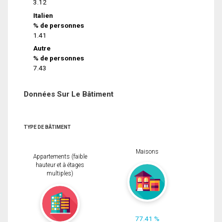
3.12
Italien
% de personnes
1.41
Autre
% de personnes
7.43
Données Sur Le Bâtiment
TYPE DE BÂTIMENT
Maisons
Appartements (faible
hauteur et à étages
multiples)
77.41 %