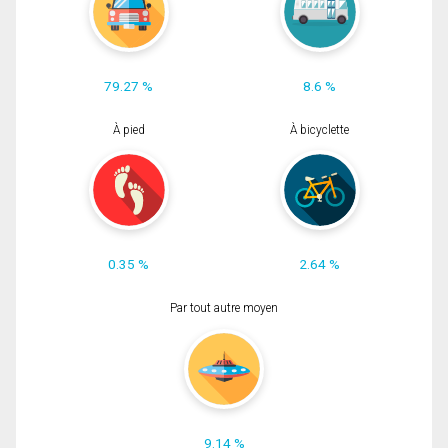
79.27 %
8.6 %
À pied
À bicyclette
0.35 %
2.64 %
Par tout autre moyen
9.14 %