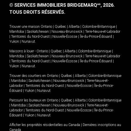
© SERVICES IMMOBILIERS BRIDGEMARQ
, 2026.
MD
TOUS DROITS RÉSERVÉS.
Trouver une maison
Ontario
|
Québec
|
Alberta
|
Colombie-Britannique
|
Manitoba
|
Saskatchewan
|
Nouveau-Brunswick
|
Terre-Neuve-et-Labrador
|
Territoires du Nord-Ouest
|
Nouvelle-Écosse
|
Île-du-Prince-Édouard
|
Yukon
|
Nunavut
.
Maisons à louer -
Ontario
|
Québec
|
Alberta
|
Colombie-Britannique
|
Manitoba
|
Saskatchewan
|
Nouveau-Brunswick
|
Terre-Neuve-et-Labrador
|
Territoires du Nord-Ouest
|
Nouvelle-Écosse
|
Île-du-Prince-Édouard
|
Yukon
|
Nunavut
.
Trouver des courtiers en
Ontario
|
Québec
|
Alberta
|
Colombie-Britannique
|
Manitoba
|
Saskatchewan
|
Nouveau-Brunswick
|
Terre-Neuve-et-
Labrador
|
Territoires du Nord-Ouest
|
Nouvelle-Écosse
|
Île-du-Prince-
Édouard
|
Yukon
|
Nunavut
Parcourir les bureaux en
Ontario
|
Québec
|
Alberta
|
Colombie-Britannique
|
Manitoba
|
Saskatchewan
|
Nouveau-Brunswick
|
Terre-Neuve-et-
Labrador
|
Territoires du Nord-Ouest
|
Nouvelle-Écosse
|
Île-du-Prince-
Édouard
|
Yukon
|
Nunavut
Afficher les propriétés résidentielles au Canada
|
Dernières inscriptions au
Canada