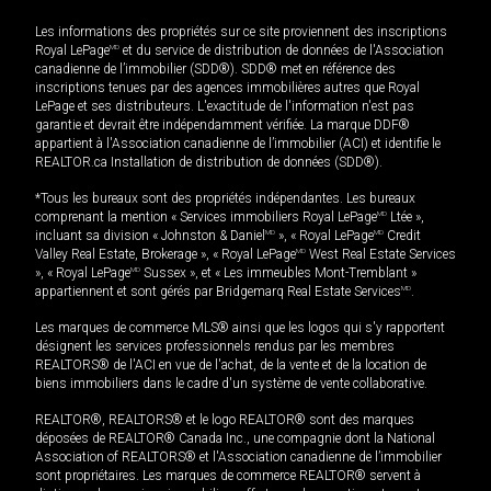
Les informations des propriétés sur ce site proviennent des inscriptions
Royal LePage
MD
et du service de distribution de données de l'Association
canadienne de l’immobilier (SDD®). SDD® met en référence des
inscriptions tenues par des agences immobilières autres que Royal
LePage et ses distributeurs. L'exactitude de l'information n'est pas
garantie et devrait être indépendamment vérifiée. La marque DDF®
appartient à l'Association canadienne de l’immobilier (ACI) et identifie le
REALTOR.ca Installation de distribution de données (SDD®).
*Tous les bureaux sont des propriétés indépendantes. Les bureaux
comprenant la mention « Services immobiliers Royal LePage
MD
Ltée »,
incluant sa division « Johnston & Daniel
MD
», « Royal LePage
MD
Credit
Valley Real Estate, Brokerage », « Royal LePage
MD
West Real Estate Services
», « Royal LePage
MD
Sussex », et « Les immeubles Mont-Tremblant »
appartiennent et sont gérés par Bridgemarq Real Estate Services
MD
.
Les marques de commerce MLS® ainsi que les logos qui s'y rapportent
désignent les services professionnels rendus par les membres
REALTORS® de l'ACI en vue de l'achat, de la vente et de la location de
biens immobiliers dans le cadre d'un système de vente collaborative.
REALTOR®, REALTORS® et le logo REALTOR® sont des marques
déposées de REALTOR® Canada Inc., une compagnie dont la National
Association of REALTORS® et l'Association canadienne de l’immobilier
sont propriétaires. Les marques de commerce REALTOR® servent à