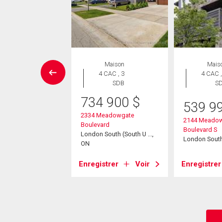
Maison
Maison
Mais
 CAC , 3
4 CAC , 3
4 CAC ,
SDB
SDB
S
734 900
$
2 893
$
539 9
2334 Meadowgate
sselman Crescent
2144 Meado
Boulevard
South (South U ...,
Boulevard S
London South (South U ...,
London Sout
ON
strer
Voir
Enregistrer
Voir
Enregistrer