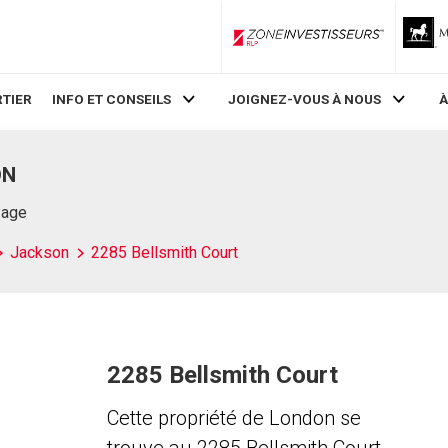
ZoneInvestisseurs RLP
TIER
INFO ET CONSEILS
JOIGNEZ-VOUS À NOUS
À
ON
Page
Jackson
2285 Bellsmith Court
2285 Bellsmith Court
Cette propriété de London se