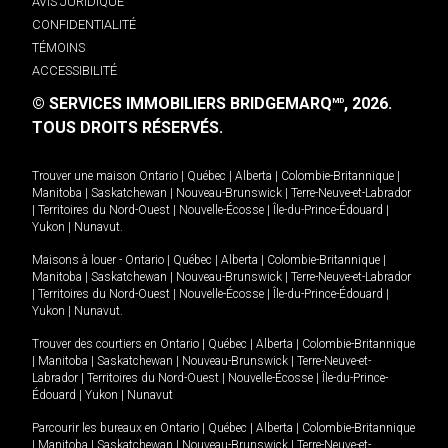
AVIS JURIDIQUE
CONFIDENTIALITÉ
TÉMOINS
ACCESSIBILITÉ
© SERVICES IMMOBILIERS BRIDGEMARQ
, 2026.
MD
TOUS DROITS RÉSERVÉS.
Trouver une maison
Ontario
|
Québec
|
Alberta
|
Colombie-Britannique
|
Manitoba
|
Saskatchewan
|
Nouveau-Brunswick
|
Terre-Neuve-et-Labrador
|
Territoires du Nord-Ouest
|
Nouvelle-Écosse
|
Île-du-Prince-Édouard
|
Yukon
|
Nunavut
.
Maisons à louer -
Ontario
|
Québec
|
Alberta
|
Colombie-Britannique
|
Manitoba
|
Saskatchewan
|
Nouveau-Brunswick
|
Terre-Neuve-et-Labrador
|
Territoires du Nord-Ouest
|
Nouvelle-Écosse
|
Île-du-Prince-Édouard
|
Yukon
|
Nunavut
.
Trouver des courtiers en
Ontario
|
Québec
|
Alberta
|
Colombie-Britannique
|
Manitoba
|
Saskatchewan
|
Nouveau-Brunswick
|
Terre-Neuve-et-
Labrador
|
Territoires du Nord-Ouest
|
Nouvelle-Écosse
|
Île-du-Prince-
Édouard
|
Yukon
|
Nunavut
Parcourir les bureaux en
Ontario
|
Québec
|
Alberta
|
Colombie-Britannique
|
Manitoba
|
Saskatchewan
|
Nouveau-Brunswick
|
Terre-Neuve-et-