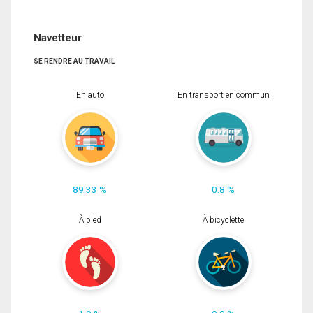
Navetteur
SE RENDRE AU TRAVAIL
En auto
En transport en commun
89.33 %
0.8 %
À pied
À bicyclette