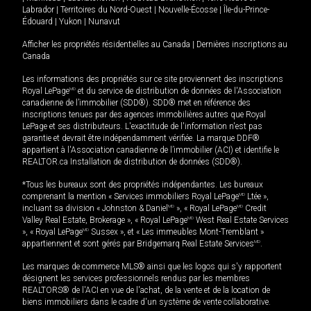
Labrador
|
Territoires du Nord-Ouest
|
Nouvelle-Écosse
|
Île-du-Prince-
Édouard
|
Yukon
|
Nunavut
Afficher les propriétés résidentielles au Canada
|
Dernières inscriptions au
Canada
Les informations des propriétés sur ce site proviennent des inscriptions
Royal LePage
MD
et du service de distribution de données de l'Association
canadienne de l’immobilier (SDD®). SDD® met en référence des
inscriptions tenues par des agences immobilières autres que Royal
LePage et ses distributeurs. L'exactitude de l'information n'est pas
garantie et devrait être indépendamment vérifiée. La marque DDF®
appartient à l'Association canadienne de l’immobilier (ACI) et identifie le
REALTOR.ca Installation de distribution de données (SDD®).
*Tous les bureaux sont des propriétés indépendantes. Les bureaux
comprenant la mention « Services immobiliers Royal LePage
MD
Ltée »,
incluant sa division « Johnston & Daniel
MD
», « Royal LePage
MD
Credit
Valley Real Estate, Brokerage », « Royal LePage
MD
West Real Estate Services
», « Royal LePage
MD
Sussex », et « Les immeubles Mont-Tremblant »
appartiennent et sont gérés par Bridgemarq Real Estate Services
MD
.
Les marques de commerce MLS® ainsi que les logos qui s'y rapportent
désignent les services professionnels rendus par les membres
REALTORS® de l'ACI en vue de l'achat, de la vente et de la location de
biens immobiliers dans le cadre d'un système de vente collaborative.