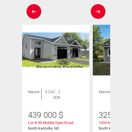
Maison
3 CAC , 2
Maison
2 CAC , 1
SDB
SDB
439 000
$
325 000
Lot # 93 Middle Dyke Road
1055 Marie Crescen
North Kentville, NS
North Kentville, NS