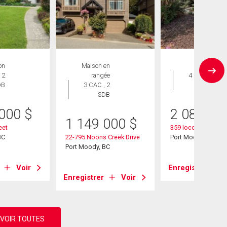
on
Maison en
Maison
 2
rangée
4 CAC , 1
DB
3 CAC , 2
SDB
SDB
 000
$
2 088 00
1 149 000
$
eet
359 Ioco Road
BC
22-795 Noons Creek Drive
Port Moody, BC
Port Moody, BC
Voir
Enregistrer
Enregistrer
Voir