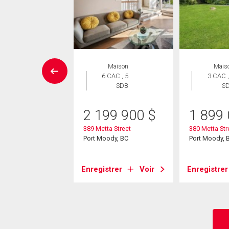
UVELLE INSCRIPTION
Maison
Mais
Maison
6 CAC , 5
3 CAC ,
 CAC , 4
SDB
S
SDB
2 199 900
$
1 899
98 000
$
389 Metta Street
380 Metta Str
wood Drive
Port Moody, BC
Port Moody, 
ody, BC
Enregistrer
Voir
Enregistrer
strer
Voir