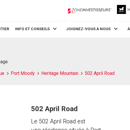
ZoneInvestisseurs RLP
TIER
INFO ET CONSEILS
JOIGNEZ-VOUS À NOUS
À
Page
ue
Port Moody
Heritage Mountain
502 April Road
502 April Road
Le 502 April Road est