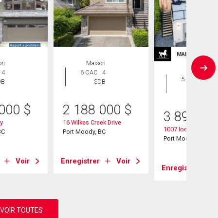
MAISONS DE P
on
Maison
Maison
 4
6 CAC , 4
5 CAC , 6
DB
SDB
SDB
 000
$
2 188 000
$
3 899 90
y
16 Wilkes Creek Drive
1007 Ioco Road
BC
Port Moody, BC
Port Moody, BC
Voir
Enregistrer
Voir
Enregistrer