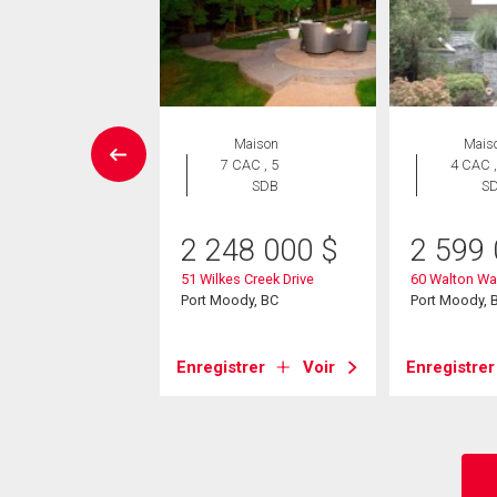
errain
Maison
Mais
7 CAC , 5
4 CAC ,
SDB
S
50 000
$
esthill Place
2 248 000
$
2 599
ody, BC
51 Wilkes Creek Drive
60 Walton Wa
Port Moody, BC
Port Moody, 
strer
Voir
Enregistrer
Voir
Enregistrer