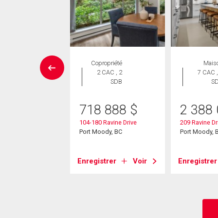
Maison
Copropriété
Mais
 CAC , 5
2 CAC , 2
7 CAC ,
SDB
SDB
S
48 000
$
718 888
$
2 388
es Creek Drive
104-180 Ravine Drive
209 Ravine Dr
ody, BC
Port Moody, BC
Port Moody, 
strer
Voir
Enregistrer
Voir
Enregistrer