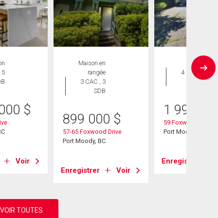
on
Maison en
Maison
 5
rangée
4 CAC , 5
DB
3 CAC , 3
SDB
SDB
 000
$
1 999 00
899 000
$
ive
59 Foxwood Drive
BC
57-65 Foxwood Drive
Port Moody, BC
Port Moody, BC
Voir
Enregistrer
Enregistrer
Voir