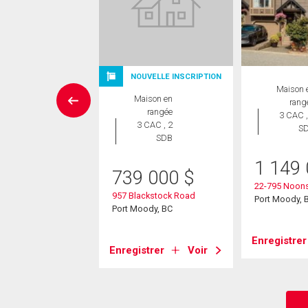
NOUVELLE INSCRIPTION
aison en
Maison 
Maison en
rangée
rang
rangée
 CAC , 2
3 CAC ,
3 CAC , 2
SDB
S
SDB
9 000
$
1 149
739 000
$
co Road
22-795 Noons
957 Blackstock Road
ody, BC
Port Moody, 
Port Moody, BC
strer
Voir
Enregistrer
Enregistrer
Voir