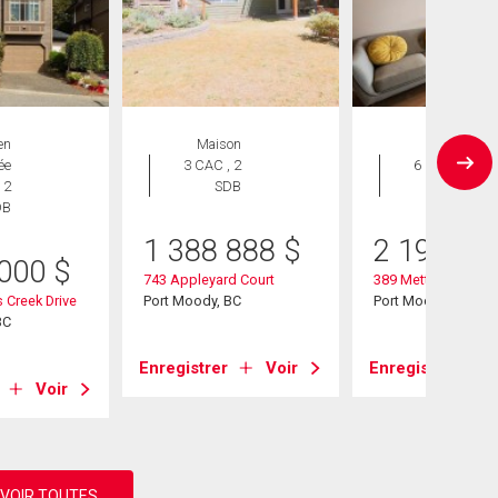
en
Maison
Maison
ée
3 CAC , 2
6 CAC , 5
 2
SDB
SDB
DB
1 388 888
$
2 199 90
 000
$
743 Appleyard Court
389 Metta Street
 Creek Drive
Port Moody, BC
Port Moody, BC
BC
Enregistrer
Voir
Enregistrer
Voir