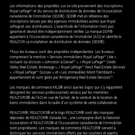
Les informations des propriétés sur ce site proviennent des inscriptions
Royal LePage
MD
et du service de distribution de données de l'Association
canadienne de l’immobilier (SDD®). SDD® met en référence des
inscriptions tenues par des agences immobilières autres que Royal
LePage et ses distributeurs. L'exactitude de l'information n'est pas
garantie et devrait être indépendamment vérifiée. La marque DDF®
appartient à l'Association canadienne de l’immobilier (ACI) et identifie le
REALTOR.ca Installation de distribution de données (SDD®).
*Tous les bureaux sont des propriétés indépendantes. Les bureaux
comprenant la mention « Services immobiliers Royal LePage
MD
Ltée »,
incluant sa division « Johnston & Daniel
MD
», « Royal LePage
MD
Credit
Valley Real Estate, Brokerage », « Royal LePage
MD
West Real Estate Services
», « Royal LePage
MD
Sussex », et « Les immeubles Mont-Tremblant »
appartiennent et sont gérés par Bridgemarq Real Estate Services
MD
.
Les marques de commerce MLS® ainsi que les logos qui s'y rapportent
désignent les services professionnels rendus par les membres
REALTORS® de l'ACI en vue de l'achat, de la vente et de la location de
biens immobiliers dans le cadre d'un système de vente collaborative.
REALTOR®, REALTORS® et le logo REALTOR® sont des marques
déposées de REALTOR® Canada Inc., une compagnie dont la National
Association of REALTORS® et l'Association canadienne de l’immobilier
sont propriétaires. Les marques de commerce REALTOR® servent à
distinguer les services immobiliers offerts par les courtiers et agents