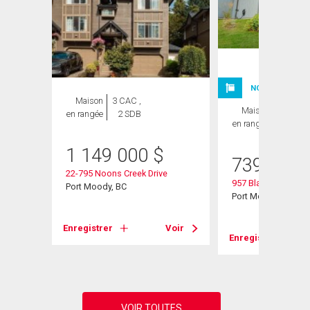
ION
NOUVELLE INSC
Maison
3 CAC ,
Maison
3 CAC ,
en rangée
2 SDB
en rangée
2 SDB
1 149 000
$
739 000
22-795 Noons Creek Drive
957 Blackstock Ro
Port Moody, BC
Port Moody, BC
Enregistrer
Voir
Voir
Enregistrer