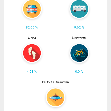
82.65 %
9.62 %
À pied
À bicyclette
4.58 %
0.0 %
Par tout autre moyen