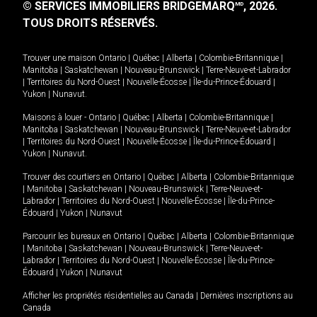
© SERVICES IMMOBILIERS BRIDGEMARQ
, 2026.
MD
TOUS DROITS RÉSERVÉS.
Trouver une maison
Ontario
|
Québec
|
Alberta
|
Colombie-Britannique
|
Manitoba
|
Saskatchewan
|
Nouveau-Brunswick
|
Terre-Neuve-et-Labrador
|
Territoires du Nord-Ouest
|
Nouvelle-Écosse
|
Île-du-Prince-Édouard
|
Yukon
|
Nunavut
.
Maisons à louer -
Ontario
|
Québec
|
Alberta
|
Colombie-Britannique
|
Manitoba
|
Saskatchewan
|
Nouveau-Brunswick
|
Terre-Neuve-et-Labrador
|
Territoires du Nord-Ouest
|
Nouvelle-Écosse
|
Île-du-Prince-Édouard
|
Yukon
|
Nunavut
.
Trouver des courtiers en
Ontario
|
Québec
|
Alberta
|
Colombie-Britannique
|
Manitoba
|
Saskatchewan
|
Nouveau-Brunswick
|
Terre-Neuve-et-
Labrador
|
Territoires du Nord-Ouest
|
Nouvelle-Écosse
|
Île-du-Prince-
Édouard
|
Yukon
|
Nunavut
Parcourir les bureaux en
Ontario
|
Québec
|
Alberta
|
Colombie-Britannique
|
Manitoba
|
Saskatchewan
|
Nouveau-Brunswick
|
Terre-Neuve-et-
Labrador
|
Territoires du Nord-Ouest
|
Nouvelle-Écosse
|
Île-du-Prince-
Édouard
|
Yukon
|
Nunavut
Afficher les propriétés résidentielles au Canada
|
Dernières inscriptions au
Canada