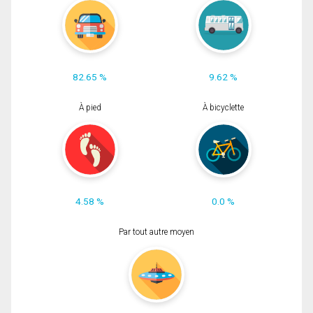
82.65 %
9.62 %
À pied
À bicyclette
4.58 %
0.0 %
Par tout autre moyen