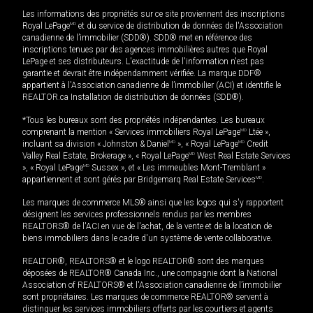
Les informations des propriétés sur ce site proviennent des inscriptions
Royal LePage
MD
et du service de distribution de données de l'Association
canadienne de l’immobilier (SDD®). SDD® met en référence des
inscriptions tenues par des agences immobilières autres que Royal
LePage et ses distributeurs. L'exactitude de l'information n'est pas
garantie et devrait être indépendamment vérifiée. La marque DDF®
appartient à l'Association canadienne de l’immobilier (ACI) et identifie le
REALTOR.ca Installation de distribution de données (SDD®).
*Tous les bureaux sont des propriétés indépendantes. Les bureaux
comprenant la mention « Services immobiliers Royal LePage
MD
Ltée »,
incluant sa division « Johnston & Daniel
MD
», « Royal LePage
MD
Credit
Valley Real Estate, Brokerage », « Royal LePage
MD
West Real Estate Services
», « Royal LePage
MD
Sussex », et « Les immeubles Mont-Tremblant »
appartiennent et sont gérés par Bridgemarq Real Estate Services
MD
.
Les marques de commerce MLS® ainsi que les logos qui s'y rapportent
désignent les services professionnels rendus par les membres
REALTORS® de l'ACI en vue de l'achat, de la vente et de la location de
biens immobiliers dans le cadre d'un système de vente collaborative.
REALTOR®, REALTORS® et le logo REALTOR® sont des marques
déposées de REALTOR® Canada Inc., une compagnie dont la National
Association of REALTORS® et l'Association canadienne de l’immobilier
sont propriétaires. Les marques de commerce REALTOR® servent à
distinguer les services immobiliers offerts par les courtiers et agents