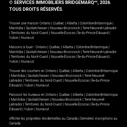
© SERVICES IMMOBILIERS BRIDGEMARQ
, 2026.
MD
TOUS DROITS RÉSERVÉS.
Trouver une maison
Ontario
|
Québec
|
Alberta
|
Colombie-Britannique
|
Manitoba
|
Saskatchewan
|
Nouveau-Brunswick
|
Terre-Neuve-et-Labrador
|
Territoires du Nord-Ouest
|
Nouvelle-Écosse
|
Île-du-Prince-Édouard
|
Yukon
|
Nunavut
.
Maisons à louer -
Ontario
|
Québec
|
Alberta
|
Colombie-Britannique
|
Manitoba
|
Saskatchewan
|
Nouveau-Brunswick
|
Terre-Neuve-et-Labrador
|
Territoires du Nord-Ouest
|
Nouvelle-Écosse
|
Île-du-Prince-Édouard
|
Yukon
|
Nunavut
.
Trouver des courtiers en
Ontario
|
Québec
|
Alberta
|
Colombie-Britannique
|
Manitoba
|
Saskatchewan
|
Nouveau-Brunswick
|
Terre-Neuve-et-
Labrador
|
Territoires du Nord-Ouest
|
Nouvelle-Écosse
|
Île-du-Prince-
Édouard
|
Yukon
|
Nunavut
Parcourir les bureaux en
Ontario
|
Québec
|
Alberta
|
Colombie-Britannique
|
Manitoba
|
Saskatchewan
|
Nouveau-Brunswick
|
Terre-Neuve-et-
Labrador
|
Territoires du Nord-Ouest
|
Nouvelle-Écosse
|
Île-du-Prince-
Édouard
|
Yukon
|
Nunavut
Afficher les propriétés résidentielles au Canada
|
Dernières inscriptions au
Canada