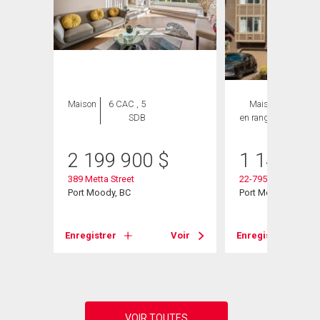
Maison
6 CAC , 5
Maison
3 CAC ,
SDB
en rangée
2 SDB
2 199 900
$
1 149 00
389 Metta Street
22-795 Noons Creek
Port Moody, BC
Port Moody, BC
Voir
Enregistrer
Voir
Enregistrer