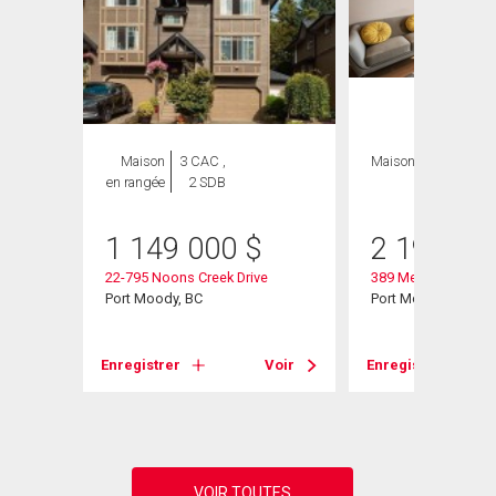
Maison
3 CAC ,
Maison
6 CAC , 5
en rangée
2 SDB
SDB
1 149 000
$
2 199 90
22-795 Noons Creek Drive
389 Metta Street
Port Moody, BC
Port Moody, BC
Voir
Enregistrer
Voir
Enregistrer