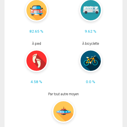
82.65 %
9.62 %
À pied
À bicyclette
4.58 %
0.0 %
Par tout autre moyen