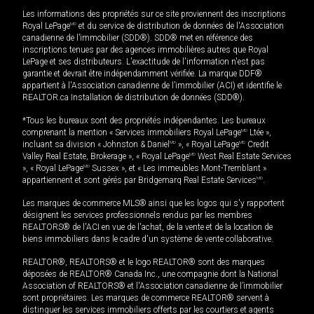
Les informations des propriétés sur ce site proviennent des inscriptions
Royal LePage
MD
et du service de distribution de données de l'Association
canadienne de l’immobilier (SDD®). SDD® met en référence des
inscriptions tenues par des agences immobilières autres que Royal
LePage et ses distributeurs. L'exactitude de l'information n'est pas
garantie et devrait être indépendamment vérifiée. La marque DDF®
appartient à l'Association canadienne de l’immobilier (ACI) et identifie le
REALTOR.ca Installation de distribution de données (SDD®).
*Tous les bureaux sont des propriétés indépendantes. Les bureaux
comprenant la mention « Services immobiliers Royal LePage
MD
Ltée »,
incluant sa division « Johnston & Daniel
MD
», « Royal LePage
MD
Credit
Valley Real Estate, Brokerage », « Royal LePage
MD
West Real Estate Services
», « Royal LePage
MD
Sussex », et « Les immeubles Mont-Tremblant »
appartiennent et sont gérés par Bridgemarq Real Estate Services
MD
.
Les marques de commerce MLS® ainsi que les logos qui s'y rapportent
désignent les services professionnels rendus par les membres
REALTORS® de l'ACI en vue de l'achat, de la vente et de la location de
biens immobiliers dans le cadre d'un système de vente collaborative.
REALTOR®, REALTORS® et le logo REALTOR® sont des marques
déposées de REALTOR® Canada Inc., une compagnie dont la National
Association of REALTORS® et l'Association canadienne de l’immobilier
sont propriétaires. Les marques de commerce REALTOR® servent à
distinguer les services immobiliers offerts par les courtiers et agents