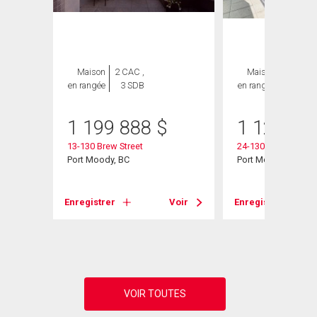
GE
Maison
2 CAC ,
Maison
3 CAC ,
en rangée
3 SDB
en rangée
3 SDB
1 199 888
$
1 124 00
13-130 Brew Street
24-130 Brew Street
Port Moody, BC
Port Moody, BC
d
Enregistrer
Voir
Enregistrer
Voir