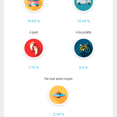
76.62 %
13.39 %
À pied
À bicyclette
7.75 %
0.0 %
Par tout autre moyen
2.24 %