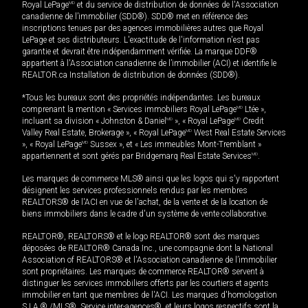
Royal LePage
MD
et du service de distribution de données de l'Association
canadienne de l’immobilier (SDD®). SDD® met en référence des
inscriptions tenues par des agences immobilières autres que Royal
LePage et ses distributeurs. L'exactitude de l'information n'est pas
garantie et devrait être indépendamment vérifiée. La marque DDF®
appartient à l'Association canadienne de l’immobilier (ACI) et identifie le
REALTOR.ca Installation de distribution de données (SDD®).
*Tous les bureaux sont des propriétés indépendantes. Les bureaux
comprenant la mention « Services immobiliers Royal LePage
MD
Ltée »,
incluant sa division « Johnston & Daniel
MD
», « Royal LePage
MD
Credit
Valley Real Estate, Brokerage », « Royal LePage
MD
West Real Estate Services
», « Royal LePage
MD
Sussex », et « Les immeubles Mont-Tremblant »
appartiennent et sont gérés par Bridgemarq Real Estate Services
MD
.
Les marques de commerce MLS® ainsi que les logos qui s'y rapportent
désignent les services professionnels rendus par les membres
REALTORS® de l'ACI en vue de l'achat, de la vente et de la location de
biens immobiliers dans le cadre d'un système de vente collaborative.
REALTOR®, REALTORS® et le logo REALTOR® sont des marques
déposées de REALTOR® Canada Inc., une compagnie dont la National
Association of REALTORS® et l'Association canadienne de l’immobilier
sont propriétaires. Les marques de commerce REALTOR® servent à
distinguer les services immobiliers offerts par les courtiers et agents
immobilier en tant que membres de l'ACI. Les marques d'homologation
S.I.A.® /MLS®, Service inter-agences®, et leurs logos respectifs sont la