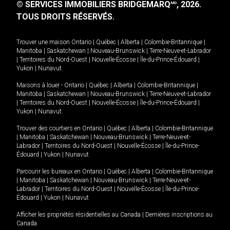
© SERVICES IMMOBILIERS BRIDGEMARQ
, 2026.
MD
TOUS DROITS RÉSERVÉS.
Trouver une maison
Ontario
|
Québec
|
Alberta
|
Colombie-Britannique
|
Manitoba
|
Saskatchewan
|
Nouveau-Brunswick
|
Terre-Neuve-et-Labrador
|
Territoires du Nord-Ouest
|
Nouvelle-Écosse
|
Île-du-Prince-Édouard
|
Yukon
|
Nunavut
.
Maisons à louer -
Ontario
|
Québec
|
Alberta
|
Colombie-Britannique
|
Manitoba
|
Saskatchewan
|
Nouveau-Brunswick
|
Terre-Neuve-et-Labrador
|
Territoires du Nord-Ouest
|
Nouvelle-Écosse
|
Île-du-Prince-Édouard
|
Yukon
|
Nunavut
.
Trouver des courtiers en
Ontario
|
Québec
|
Alberta
|
Colombie-Britannique
|
Manitoba
|
Saskatchewan
|
Nouveau-Brunswick
|
Terre-Neuve-et-
Labrador
|
Territoires du Nord-Ouest
|
Nouvelle-Écosse
|
Île-du-Prince-
Édouard
|
Yukon
|
Nunavut
Parcourir les bureaux en
Ontario
|
Québec
|
Alberta
|
Colombie-Britannique
|
Manitoba
|
Saskatchewan
|
Nouveau-Brunswick
|
Terre-Neuve-et-
Labrador
|
Territoires du Nord-Ouest
|
Nouvelle-Écosse
|
Île-du-Prince-
Édouard
|
Yukon
|
Nunavut
Afficher les propriétés résidentielles au Canada
|
Dernières inscriptions au
Canada