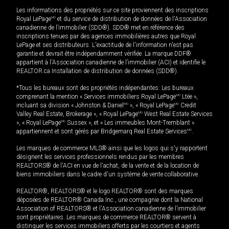
Les informations des propriétés sur ce site proviennent des inscriptions
Royal LePage
MD
et du service de distribution de données de l'Association
canadienne de l’immobilier (SDD®). SDD® met en référence des
inscriptions tenues par des agences immobilières autres que Royal
LePage et ses distributeurs. L'exactitude de l'information n'est pas
garantie et devrait être indépendamment vérifiée. La marque DDF®
appartient à l'Association canadienne de l’immobilier (ACI) et identifie le
REALTOR.ca Installation de distribution de données (SDD®).
*Tous les bureaux sont des propriétés indépendantes. Les bureaux
comprenant la mention « Services immobiliers Royal LePage
MD
Ltée »,
incluant sa division « Johnston & Daniel
MD
», « Royal LePage
MD
Credit
Valley Real Estate, Brokerage », « Royal LePage
MD
West Real Estate Services
», « Royal LePage
MD
Sussex », et « Les immeubles Mont-Tremblant »
appartiennent et sont gérés par Bridgemarq Real Estate Services
MD
.
Les marques de commerce MLS® ainsi que les logos qui s'y rapportent
désignent les services professionnels rendus par les membres
REALTORS® de l'ACI en vue de l'achat, de la vente et de la location de
biens immobiliers dans le cadre d'un système de vente collaborative.
REALTOR®, REALTORS® et le logo REALTOR® sont des marques
déposées de REALTOR® Canada Inc., une compagnie dont la National
Association of REALTORS® et l'Association canadienne de l’immobilier
sont propriétaires. Les marques de commerce REALTOR® servent à
distinguer les services immobiliers offerts par les courtiers et agents