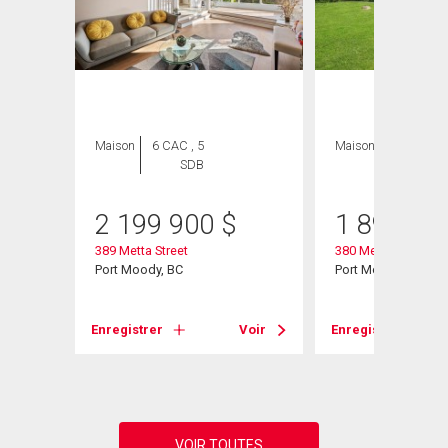
Maison
6 CAC , 5
Maison
3 CAC , 2
SDB
SDB
2 199 900
$
1 899 00
389 Metta Street
380 Metta Street
Port Moody, BC
Port Moody, BC
Enregistrer
Voir
Enregistrer
Voir