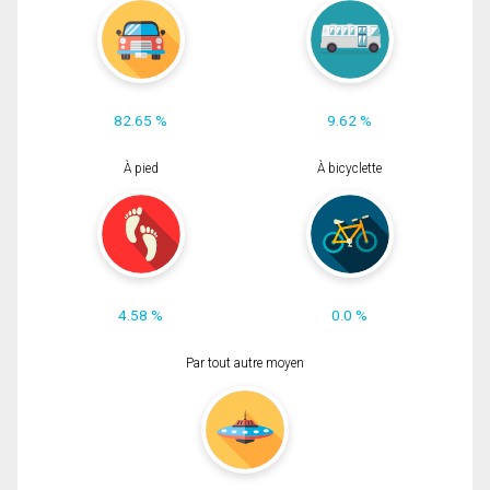
82.65 %
9.62 %
À pied
À bicyclette
4.58 %
0.0 %
Par tout autre moyen