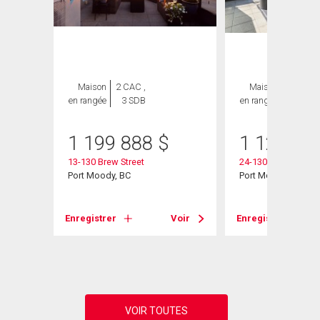
GE
Maison
2 CAC ,
Maison
3 CAC ,
en rangée
3 SDB
en rangée
3 SDB
1 199 888
$
1 124 00
13-130 Brew Street
24-130 Brew Street
Port Moody, BC
Port Moody, BC
d
Enregistrer
Voir
Enregistrer
Voir