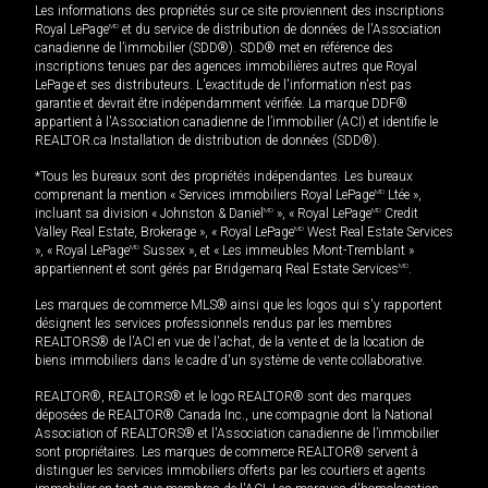
Les informations des propriétés sur ce site proviennent des inscriptions
Royal LePage
MD
et du service de distribution de données de l'Association
canadienne de l’immobilier (SDD®). SDD® met en référence des
inscriptions tenues par des agences immobilières autres que Royal
LePage et ses distributeurs. L'exactitude de l'information n'est pas
garantie et devrait être indépendamment vérifiée. La marque DDF®
appartient à l'Association canadienne de l’immobilier (ACI) et identifie le
REALTOR.ca Installation de distribution de données (SDD®).
*Tous les bureaux sont des propriétés indépendantes. Les bureaux
comprenant la mention « Services immobiliers Royal LePage
MD
Ltée »,
incluant sa division « Johnston & Daniel
MD
», « Royal LePage
MD
Credit
Valley Real Estate, Brokerage », « Royal LePage
MD
West Real Estate Services
», « Royal LePage
MD
Sussex », et « Les immeubles Mont-Tremblant »
appartiennent et sont gérés par Bridgemarq Real Estate Services
MD
.
Les marques de commerce MLS® ainsi que les logos qui s'y rapportent
désignent les services professionnels rendus par les membres
REALTORS® de l'ACI en vue de l'achat, de la vente et de la location de
biens immobiliers dans le cadre d'un système de vente collaborative.
REALTOR®, REALTORS® et le logo REALTOR® sont des marques
déposées de REALTOR® Canada Inc., une compagnie dont la National
Association of REALTORS® et l'Association canadienne de l’immobilier
sont propriétaires. Les marques de commerce REALTOR® servent à
distinguer les services immobiliers offerts par les courtiers et agents