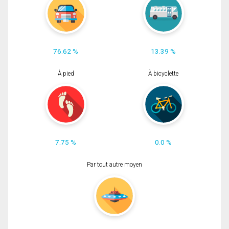
76.62 %
13.39 %
À pied
À bicyclette
7.75 %
0.0 %
Par tout autre moyen