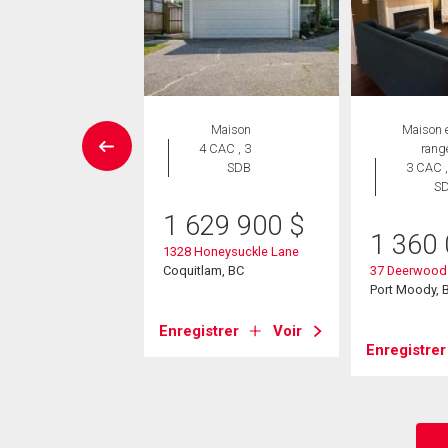
Maison
Maison
Maison 
 CAC , 4
4 CAC , 3
rang
SDB
SDB
3 CAC ,
S
90 000
$
1 629 900
$
1 360
wood Drive
1328 Honeysuckle Lane
ody, BC
Coquitlam, BC
37 Deerwood
Port Moody, 
strer
Voir
Enregistrer
Voir
Enregistrer