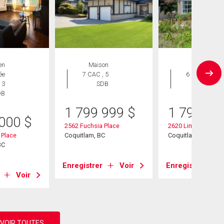
en
Maison
Maison
ée
7 CAC , 5
6 CAC , 5
 3
SDB
SDB
DB
1 799 999
$
1 798 00
 000
$
2562 Fuchsia Place
2620 Limestone Pl
 Place
Coquitlam, BC
Coquitlam, BC
BC
Enregistrer
Voir
Enregistrer
Voir