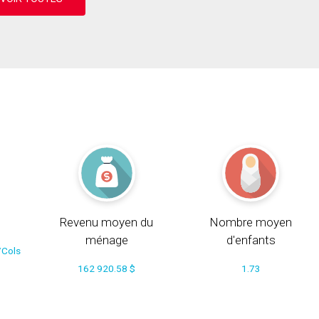
Revenu moyen du
Nombre moyen
ménage
d'enfants
/Cols
162 920.58 $
1.73