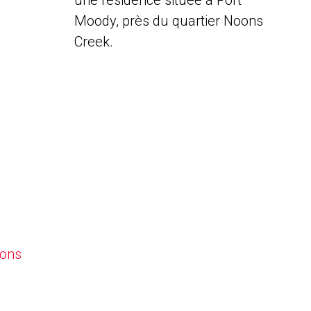
une résidence située à Port
Moody, près du quartier Noons
Creek.
oons