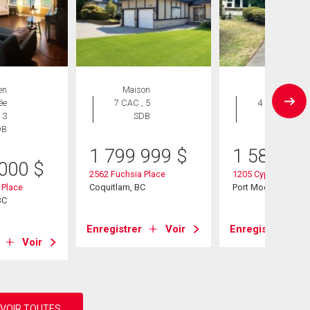
en
Maison
Maison
ée
7 CAC , 5
4 CAC , 3
 3
SDB
SDB
DB
1 799 999
$
1 588 00
 000
$
2562 Fuchsia Place
1205 Cypress Place
 Place
Coquitlam, BC
Port Moody, BC
BC
Enregistrer
Voir
Enregistrer
Voir