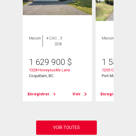
Maison
4 CAC , 3
Maison
4 CAC , 3
SDB
SDB
1 629 900
$
1 588 00
1328 Honeysuckle Lane
1205 Cypress Place
Coquitlam, BC
Port Moody, BC
Voir
Enregistrer
Voir
Enregistrer