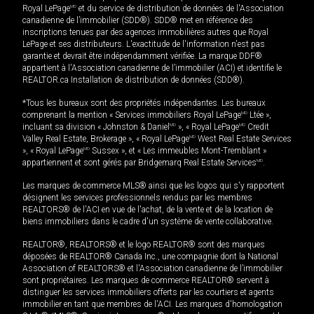
Royal LePage
MD
et du service de distribution de données de l'Association
canadienne de l’immobilier (SDD®). SDD® met en référence des
inscriptions tenues par des agences immobilières autres que Royal
LePage et ses distributeurs. L'exactitude de l'information n'est pas
garantie et devrait être indépendamment vérifiée. La marque DDF®
appartient à l'Association canadienne de l’immobilier (ACI) et identifie le
REALTOR.ca Installation de distribution de données (SDD®).
*Tous les bureaux sont des propriétés indépendantes. Les bureaux
comprenant la mention « Services immobiliers Royal LePage
MD
Ltée »,
incluant sa division « Johnston & Daniel
MD
», « Royal LePage
MD
Credit
Valley Real Estate, Brokerage », « Royal LePage
MD
West Real Estate Services
», « Royal LePage
MD
Sussex », et « Les immeubles Mont-Tremblant »
appartiennent et sont gérés par Bridgemarq Real Estate Services
MD
.
Les marques de commerce MLS® ainsi que les logos qui s'y rapportent
désignent les services professionnels rendus par les membres
REALTORS® de l'ACI en vue de l'achat, de la vente et de la location de
biens immobiliers dans le cadre d'un système de vente collaborative.
REALTOR®, REALTORS® et le logo REALTOR® sont des marques
déposées de REALTOR® Canada Inc., une compagnie dont la National
Association of REALTORS® et l'Association canadienne de l’immobilier
sont propriétaires. Les marques de commerce REALTOR® servent à
distinguer les services immobiliers offerts par les courtiers et agents
immobilier en tant que membres de l'ACI. Les marques d'homologation