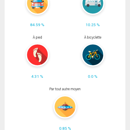
84.59 %
10.25 %
À pied
À bicyclette
4.31 %
0.0 %
Par tout autre moyen
0.85 %