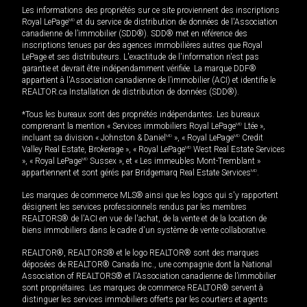
Les informations des propriétés sur ce site proviennent des inscriptions
Royal LePage
MD
et du service de distribution de données de l'Association
canadienne de l’immobilier (SDD®). SDD® met en référence des
inscriptions tenues par des agences immobilières autres que Royal
LePage et ses distributeurs. L'exactitude de l'information n'est pas
garantie et devrait être indépendamment vérifiée. La marque DDF®
appartient à l'Association canadienne de l’immobilier (ACI) et identifie le
REALTOR.ca Installation de distribution de données (SDD®).
*Tous les bureaux sont des propriétés indépendantes. Les bureaux
comprenant la mention « Services immobiliers Royal LePage
MD
Ltée »,
incluant sa division « Johnston & Daniel
MD
», « Royal LePage
MD
Credit
Valley Real Estate, Brokerage », « Royal LePage
MD
West Real Estate Services
», « Royal LePage
MD
Sussex », et « Les immeubles Mont-Tremblant »
appartiennent et sont gérés par Bridgemarq Real Estate Services
MD
.
Les marques de commerce MLS® ainsi que les logos qui s'y rapportent
désignent les services professionnels rendus par les membres
REALTORS® de l'ACI en vue de l'achat, de la vente et de la location de
biens immobiliers dans le cadre d'un système de vente collaborative.
REALTOR®, REALTORS® et le logo REALTOR® sont des marques
déposées de REALTOR® Canada Inc., une compagnie dont la National
Association of REALTORS® et l'Association canadienne de l’immobilier
sont propriétaires. Les marques de commerce REALTOR® servent à
distinguer les services immobiliers offerts par les courtiers et agents