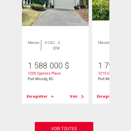
Maison
4 CAC , 3
Maison
3 CAC , 3
SDB
SDB
1 588 000
$
1 798 00
1205 Cypress Place
1215 Cypress Place
Port Moody, BC
Port Moody, BC
Voir
Enregistrer
Voir
Enregistrer