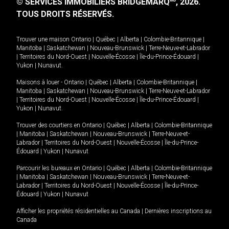
© SERVICES IMMOBILIERS BRIDGEMARQ
, 2026.
MD
TOUS DROITS RÉSERVÉS.
Trouver une maison
Ontario
|
Québec
|
Alberta
|
Colombie-Britannique
|
Manitoba
|
Saskatchewan
|
Nouveau-Brunswick
|
Terre-Neuve-et-Labrador
|
Territoires du Nord-Ouest
|
Nouvelle-Écosse
|
Île-du-Prince-Édouard
|
Yukon
|
Nunavut
.
Maisons à louer -
Ontario
|
Québec
|
Alberta
|
Colombie-Britannique
|
Manitoba
|
Saskatchewan
|
Nouveau-Brunswick
|
Terre-Neuve-et-Labrador
|
Territoires du Nord-Ouest
|
Nouvelle-Écosse
|
Île-du-Prince-Édouard
|
Yukon
|
Nunavut
.
Trouver des courtiers en
Ontario
|
Québec
|
Alberta
|
Colombie-Britannique
|
Manitoba
|
Saskatchewan
|
Nouveau-Brunswick
|
Terre-Neuve-et-
Labrador
|
Territoires du Nord-Ouest
|
Nouvelle-Écosse
|
Île-du-Prince-
Édouard
|
Yukon
|
Nunavut
Parcourir les bureaux en
Ontario
|
Québec
|
Alberta
|
Colombie-Britannique
|
Manitoba
|
Saskatchewan
|
Nouveau-Brunswick
|
Terre-Neuve-et-
Labrador
|
Territoires du Nord-Ouest
|
Nouvelle-Écosse
|
Île-du-Prince-
Édouard
|
Yukon
|
Nunavut
Afficher les propriétés résidentielles au Canada
|
Dernières inscriptions au
Canada