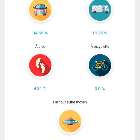
84.59 %
10.25 %
À pied
À bicyclette
4.31 %
0.0 %
Par tout autre moyen