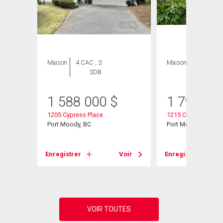
Maison
4 CAC , 3
Maison
3 CAC , 3
SDB
SDB
1 588 000
$
1 798 00
1205 Cypress Place
1215 Cypress Place
Port Moody, BC
Port Moody, BC
Voir
Enregistrer
Voir
Enregistrer