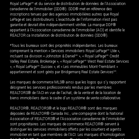
Royal LePage
MD
et du service de distribution de données de l'Association
canadienne de l’immobilier (SDD®). SDD® met en référence des
inscriptions tenues par des agences immobilières autres que Royal
LePage et ses distributeurs. L'exactitude de l'information n'est pas
garantie et devrait être indépendamment vérifiée. La marque DDF®
appartient à l'Association canadienne de l’immobilier (ACI) et identifie le
REALTOR.ca Installation de distribution de données (SDD®).
*Tous les bureaux sont des propriétés indépendantes. Les bureaux
comprenant la mention « Services immobiliers Royal LePage
MD
Ltée »,
incluant sa division « Johnston & Daniel
MD
», « Royal LePage
MD
Credit
Valley Real Estate, Brokerage », « Royal LePage
MD
West Real Estate Services
», « Royal LePage
MD
Sussex », et « Les immeubles Mont-Tremblant »
appartiennent et sont gérés par Bridgemarq Real Estate Services
MD
.
Les marques de commerce MLS® ainsi que les logos qui s'y rapportent
désignent les services professionnels rendus par les membres
REALTORS® de l'ACI en vue de l'achat, de la vente et de la location de
biens immobiliers dans le cadre d'un système de vente collaborative.
REALTOR®, REALTORS® et le logo REALTOR® sont des marques
déposées de REALTOR® Canada Inc., une compagnie dont la National
Association of REALTORS® et l'Association canadienne de l’immobilier
sont propriétaires. Les marques de commerce REALTOR® servent à
distinguer les services immobiliers offerts par les courtiers et agents
immobilier en tant que membres de l'ACI. Les marques d'homologation