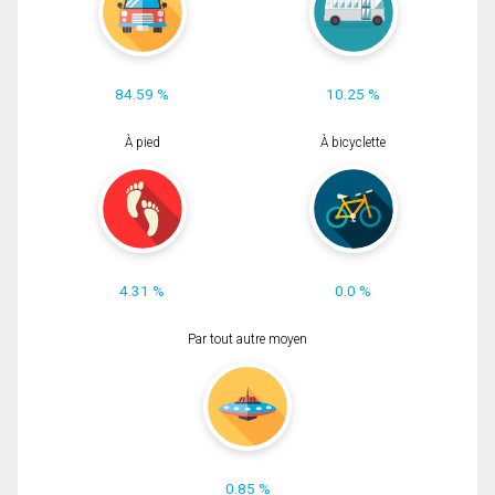
84.59 %
10.25 %
À pied
À bicyclette
4.31 %
0.0 %
Par tout autre moyen
0.85 %