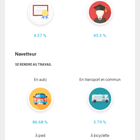
4.37 %
45.3 %
Navetteur
SE RENDRE AU TRAVAIL
En auto
En transport en commun
86.68 %
5.79 %
À pied
À bicyclette