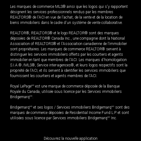
Les marques de commerce MLS® ainsi que les logos qui s'y rapportent
désignent les services professionnels rendus par les membres
REALTORS® de l'ACI en vue de l'achat, de la vente et de la location de
biens immobiliers dans le cadre d'un système de vente collaborative.
REALTOR®, REALTORS® et le logo REALTOR® sont des marques
déposées de REALTOR® Canada Inc., une compagnie dont la National
Association of REALTORS® et l'Association canadienne de l’immobilier
sont propriétaires. Les marques de commerce REALTOR® servent à
distinguer les services immobiliers offerts par les courtiers et agents
immobilier en tant que membres de l'ACI. Les marques d'homologation
S.I.A.® /MLS®, Service inter-agences®, et leurs logos respectifs sont la
propriété de l'ACI, et ils servent à identifier les services immobiliers que
fournissent les courtiers et agents membres de l'ACI.
Royal LePage
MD
est une marque de commerce déposée de la Banque
Royale du Canada, utilisée sous licence par les Services immobiliers
Bridgemarq
MD
.
Bridgemarq
MD
et ses logos / Services immobiliers Bridgemarq
MD
sont des
marques de commerce déposées de Residential Income Fund L.P. et sont
utilisées sous licence par Services immobiliers Bridgemarq
MD
Inc.
Découvrez la nouvelle application