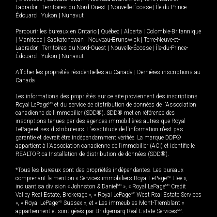
Labrador
|
Territoires du Nord-Ouest
|
Nouvelle-Écosse
|
Île-du-Prince-
Édouard
|
Yukon
|
Nunavut
Parcourir les bureaux en
Ontario
|
Québec
|
Alberta
|
Colombie-Britannique
|
Manitoba
|
Saskatchewan
|
Nouveau-Brunswick
|
Terre-Neuve-et-
Labrador
|
Territoires du Nord-Ouest
|
Nouvelle-Écosse
|
Île-du-Prince-
Édouard
|
Yukon
|
Nunavut
Afficher les propriétés résidentielles au Canada
|
Dernières inscriptions au
Canada
Les informations des propriétés sur ce site proviennent des inscriptions
Royal LePage
MD
et du service de distribution de données de l'Association
canadienne de l’immobilier (SDD®). SDD® met en référence des
inscriptions tenues par des agences immobilières autres que Royal
LePage et ses distributeurs. L'exactitude de l'information n'est pas
garantie et devrait être indépendamment vérifiée. La marque DDF®
appartient à l'Association canadienne de l’immobilier (ACI) et identifie le
REALTOR.ca Installation de distribution de données (SDD®).
*Tous les bureaux sont des propriétés indépendantes. Les bureaux
comprenant la mention « Services immobiliers Royal LePage
MD
Ltée »,
incluant sa division « Johnston & Daniel
MD
», « Royal LePage
MD
Credit
Valley Real Estate, Brokerage », « Royal LePage
MD
West Real Estate Services
», « Royal LePage
MD
Sussex », et « Les immeubles Mont-Tremblant »
appartiennent et sont gérés par Bridgemarq Real Estate Services
MD
.