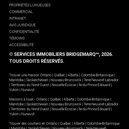
PROPRIÉTÉS LUXUEUSES
COMMERCIAL
INTRANET
AVIS JURIDIQUE
CONFIDENTIALITÉ
TÉMOINS
ACCESSIBILITÉ
© SERVICES IMMOBILIERS BRIDGEMARQ
, 2026.
MD
TOUS DROITS RÉSERVÉS.
Trouver une maison
Ontario
|
Québec
|
Alberta
|
Colombie-Britannique
|
Manitoba
|
Saskatchewan
|
Nouveau-Brunswick
|
Terre-Neuve-et-Labrador
|
Territoires du Nord-Ouest
|
Nouvelle-Écosse
|
Île-du-Prince-Édouard
|
Yukon
|
Nunavut
.
Maisons à louer -
Ontario
|
Québec
|
Alberta
|
Colombie-Britannique
|
Manitoba
|
Saskatchewan
|
Nouveau-Brunswick
|
Terre-Neuve-et-Labrador
|
Territoires du Nord-Ouest
|
Nouvelle-Écosse
|
Île-du-Prince-Édouard
|
Yukon
|
Nunavut
.
Trouver des courtiers en
Ontario
|
Québec
|
Alberta
|
Colombie-Britannique
|
Manitoba
|
Saskatchewan
|
Nouveau-Brunswick
|
Terre-Neuve-et-