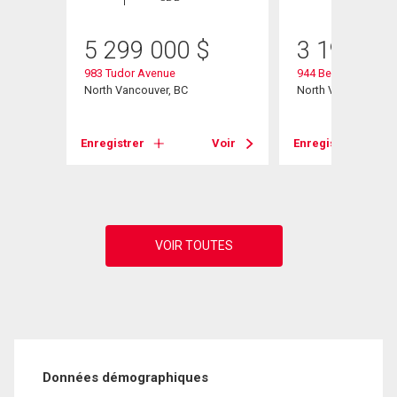
5 299 000
$
3 190 00
983 Tudor Avenue
944 Beaconsfield 
North Vancouver, BC
North Vancouver, B
Enregistrer
Voir
Enregistrer
Voir
Données démographiques