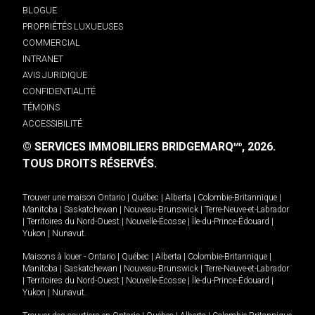
BLOGUE
PROPRIÉTÉS LUXUEUSES
COMMERCIAL
INTRANET
AVIS JURIDIQUE
CONFIDENTIALITÉ
TÉMOINS
ACCESSIBILITÉ
© SERVICES IMMOBILIERS BRIDGEMARQ
, 2026.
MD
TOUS DROITS RÉSERVÉS.
Trouver une maison
Ontario
|
Québec
|
Alberta
|
Colombie-Britannique
|
Manitoba
|
Saskatchewan
|
Nouveau-Brunswick
|
Terre-Neuve-et-Labrador
|
Territoires du Nord-Ouest
|
Nouvelle-Écosse
|
Île-du-Prince-Édouard
|
Yukon
|
Nunavut
.
Maisons à louer -
Ontario
|
Québec
|
Alberta
|
Colombie-Britannique
|
Manitoba
|
Saskatchewan
|
Nouveau-Brunswick
|
Terre-Neuve-et-Labrador
|
Territoires du Nord-Ouest
|
Nouvelle-Écosse
|
Île-du-Prince-Édouard
|
Yukon
|
Nunavut
.