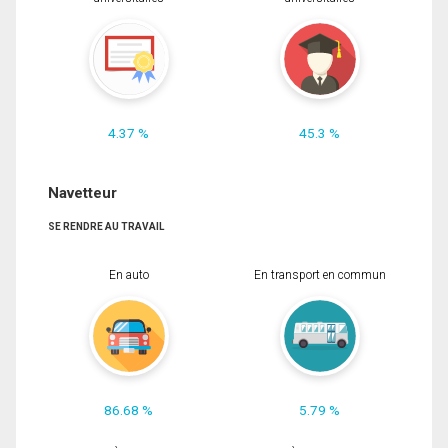
4.37 %
45.3 %
Navetteur
SE RENDRE AU TRAVAIL
En auto
En transport en commun
86.68 %
5.79 %