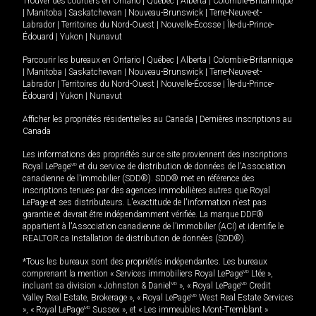
Trouver des courtiers en
Ontario
|
Québec
|
Alberta
|
Colombie-Britannique
|
Manitoba
|
Saskatchewan
|
Nouveau-Brunswick
|
Terre-Neuve-et-
Labrador
|
Territoires du Nord-Ouest
|
Nouvelle-Écosse
|
Île-du-Prince-
Édouard
|
Yukon
|
Nunavut
Parcourir les bureaux en
Ontario
|
Québec
|
Alberta
|
Colombie-Britannique
|
Manitoba
|
Saskatchewan
|
Nouveau-Brunswick
|
Terre-Neuve-et-
Labrador
|
Territoires du Nord-Ouest
|
Nouvelle-Écosse
|
Île-du-Prince-
Édouard
|
Yukon
|
Nunavut
Afficher les propriétés résidentielles au Canada
|
Dernières inscriptions au
Canada
Les informations des propriétés sur ce site proviennent des inscriptions
Royal LePage
MD
et du service de distribution de données de l'Association
canadienne de l’immobilier (SDD®). SDD® met en référence des
inscriptions tenues par des agences immobilières autres que Royal
LePage et ses distributeurs. L'exactitude de l'information n'est pas
garantie et devrait être indépendamment vérifiée. La marque DDF®
appartient à l'Association canadienne de l’immobilier (ACI) et identifie le
REALTOR.ca Installation de distribution de données (SDD®).
*Tous les bureaux sont des propriétés indépendantes. Les bureaux
comprenant la mention « Services immobiliers Royal LePage
MD
Ltée »,
incluant sa division « Johnston & Daniel
MD
», « Royal LePage
MD
Credit
Valley Real Estate, Brokerage », « Royal LePage
MD
West Real Estate Services
», « Royal LePage
MD
Sussex », et « Les immeubles Mont-Tremblant »