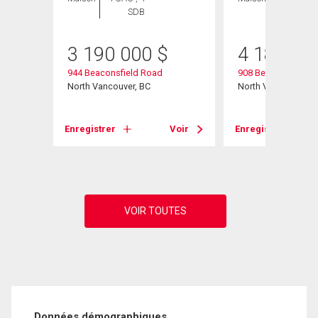
SDB
SDB
3 190 000
$
4 188 00
944 Beaconsfield Road
908 Beaconsfield 
North Vancouver, BC
North Vancouver, B
Enregistrer
Voir
Enregistrer
Voir
Données démographiques