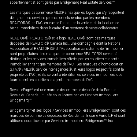
appartiennent et sont gérés par Bridgemarq Real Estate Services
MD
.
Les marques de commerce MLS® ainsi que les logos qui s'y rapportent
désignent les services professionnels rendus par les membres
REALTORS® de l'ACI en vue de l'achat, de la vente et de la location de
biens immobiliers dans le cadre d'un système de vente collaborative.
REALTOR®, REALTORS® et le logo REALTOR® sont des marques
déposées de REALTOR® Canada Inc., une compagnie dont la National
Association of REALTORS® et l'Association canadienne de l’immobilier
sont propriétaires. Les marques de commerce REALTOR® servent à
distinguer les services immobiliers offerts par les courtiers et agents
immobilier en tant que membres de l'ACI. Les marques d'homologation
S.I.A.® /MLS®, Service inter-agences®, et leurs logos respectifs sont la
propriété de l'ACI, et ils servent à identifier les services immobiliers que
fournissent les courtiers et agents membres de l'ACI.
Royal LePage
MD
est une marque de commerce déposée de la Banque
Royale du Canada, utilisée sous licence par les Services immobiliers
Bridgemarq
MD
.
Bridgemarq
MD
et ses logos / Services immobiliers Bridgemarq
MD
sont des
marques de commerce déposées de Residential Income Fund L.P. et sont
utilisées sous licence par Services immobiliers Bridgemarq
MD
Inc.