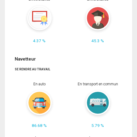
4.37 %
45.3 %
Navetteur
SE RENDRE AU TRAVAIL
En auto
En transport en commun
86.68 %
5.79 %