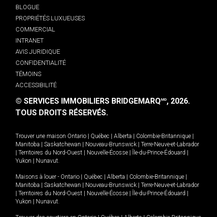
BLOGUE
PROPRIÉTÉS LUXUEUSES
COMMERCIAL
INTRANET
AVIS JURIDIQUE
CONFIDENTIALITÉ
TÉMOINS
ACCESSIBILITÉ
© SERVICES IMMOBILIERS BRIDGEMARQ
, 2026.
MD
TOUS DROITS RÉSERVÉS.
Trouver une maison
Ontario
|
Québec
|
Alberta
|
Colombie-Britannique
|
Manitoba
|
Saskatchewan
|
Nouveau-Brunswick
|
Terre-Neuve-et-Labrador
|
Territoires du Nord-Ouest
|
Nouvelle-Écosse
|
Île-du-Prince-Édouard
|
Yukon
|
Nunavut
.
Maisons à louer -
Ontario
|
Québec
|
Alberta
|
Colombie-Britannique
|
Manitoba
|
Saskatchewan
|
Nouveau-Brunswick
|
Terre-Neuve-et-Labrador
|
Territoires du Nord-Ouest
|
Nouvelle-Écosse
|
Île-du-Prince-Édouard
|
Yukon
|
Nunavut
.