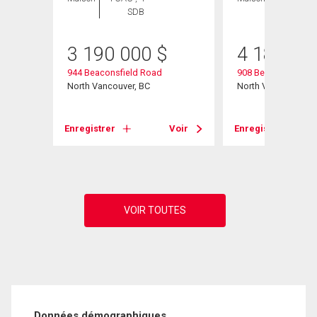
SDB
SDB
3 190 000
$
4 188 00
944 Beaconsfield Road
908 Beaconsfield 
North Vancouver, BC
North Vancouver, B
Voir
Enregistrer
Voir
Enregistrer
Données démographiques