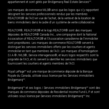
appartiennent et sont gérés par Bridgemarq Real Estate Services
MD
.
Les marques de commerce MLS® ainsi que les logos qui s'y rapportent
désignent les services professionnels rendus par les membres
REALTORS® de l'ACI en vue de l'achat, de la vente et de la location de
biens immobiliers dans le cadre d'un système de vente collaborative.
REALTOR®, REALTORS® et le logo REALTOR® sont des marques
déposées de REALTOR® Canada Inc., une compagnie dont la National
Association of REALTORS® et l'Association canadienne de l’immobilier
sont propriétaires. Les marques de commerce REALTOR® servent à
distinguer les services immobiliers offerts par les courtiers et agents
immobilier en tant que membres de l'ACI. Les marques d'homologation
S.I.A.® /MLS®, Service inter-agences®, et leurs logos respectifs sont la
propriété de l'ACI, et ils servent à identifier les services immobiliers que
fournissent les courtiers et agents membres de l'ACI.
Royal LePage
MD
est une marque de commerce déposée de la Banque
Royale du Canada, utilisée sous licence par les Services immobiliers
Bridgemarq
MD
.
Bridgemarq
MD
et ses logos / Services immobiliers Bridgemarq
MD
sont des
marques de commerce déposées de Residential Income Fund L.P. et sont
utilisées sous licence par Services immobiliers Bridgemarq
MD
Inc.