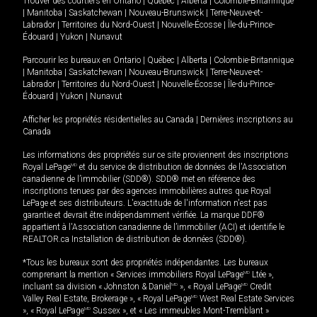
Trouver des courtiers en
Ontario
|
Québec
|
Alberta
|
Colombie-Britannique
|
Manitoba
|
Saskatchewan
|
Nouveau-Brunswick
|
Terre-Neuve-et-
Labrador
|
Territoires du Nord-Ouest
|
Nouvelle-Écosse
|
Île-du-Prince-
Édouard
|
Yukon
|
Nunavut
Parcourir les bureaux en
Ontario
|
Québec
|
Alberta
|
Colombie-Britannique
|
Manitoba
|
Saskatchewan
|
Nouveau-Brunswick
|
Terre-Neuve-et-
Labrador
|
Territoires du Nord-Ouest
|
Nouvelle-Écosse
|
Île-du-Prince-
Édouard
|
Yukon
|
Nunavut
Afficher les propriétés résidentielles au Canada
|
Dernières inscriptions au
Canada
Les informations des propriétés sur ce site proviennent des inscriptions
Royal LePage
MD
et du service de distribution de données de l'Association
canadienne de l’immobilier (SDD®). SDD® met en référence des
inscriptions tenues par des agences immobilières autres que Royal
LePage et ses distributeurs. L'exactitude de l'information n'est pas
garantie et devrait être indépendamment vérifiée. La marque DDF®
appartient à l'Association canadienne de l’immobilier (ACI) et identifie le
REALTOR.ca Installation de distribution de données (SDD®).
*Tous les bureaux sont des propriétés indépendantes. Les bureaux
comprenant la mention « Services immobiliers Royal LePage
MD
Ltée »,
incluant sa division « Johnston & Daniel
MD
», « Royal LePage
MD
Credit
Valley Real Estate, Brokerage », « Royal LePage
MD
West Real Estate Services
», « Royal LePage
MD
Sussex », et « Les immeubles Mont-Tremblant »