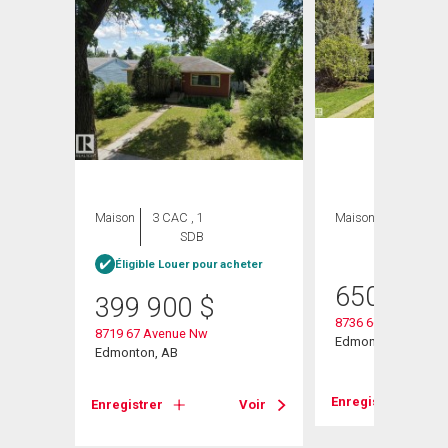
Maison
3 CAC , 1
Maison
4 CAC , 3
SDB
SDB
Éligible Louer pour acheter
650 000
399 900
$
8736 66 Avenue Nw
8719 67 Avenue Nw
Edmonton, AB
Edmonton, AB
Voir
Enregistrer
Enregistrer
Voir