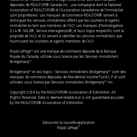
déposées de REALTOR® Canada Inc., une compagnie dont la National
Association of REALTORS® et l'Association canadienne de l’immobilier
sont propriétaires. Les marques de commerce REALTOR® servent à
distinguer les services immobiliers offerts par les courtiers et agents
immobilier en tant que membres de l'ACI. Les marques d'homologation
S.I.A.® /MLS®, Service inter-agences®, et leurs logos respectifs sont la
propriété de l'ACI, et ils servent à identifier les services immobiliers que
fournissent les courtiers et agents membres de l'ACI.
Royal LePage
MD
est une marque de commerce déposée de la Banque
Royale du Canada, utilisée sous licence par les Services immobiliers
Bridgemarq
MD
.
Bridgemarq
MD
et ses logos / Services immobiliers Bridgemarq
MD
sont des
marques de commerce déposées de Residential Income Fund L.P. et sont
utilisées sous licence par Services immobiliers Bridgemarq
MD
Inc.
Copyright 2026 by the REALTORS® Association of Edmonton. All
Rights Reserved. Data is deemed reliable but is not guaranteed accurate
by the REALTORS® Association of Edmonton.
Découvrez la nouvelle application
MD
Royal LePage