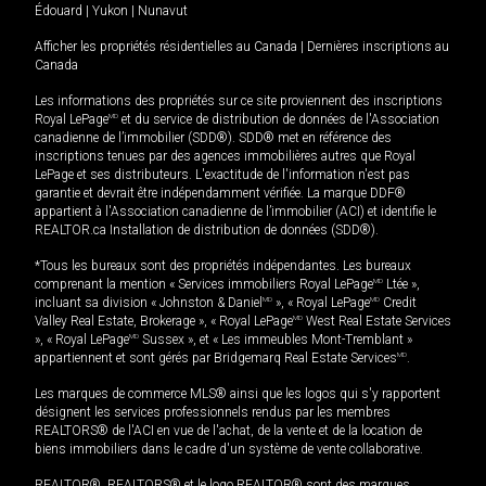
Édouard
|
Yukon
|
Nunavut
Afficher les propriétés résidentielles au Canada
|
Dernières inscriptions au
Canada
Les informations des propriétés sur ce site proviennent des inscriptions
Royal LePage
MD
et du service de distribution de données de l'Association
canadienne de l’immobilier (SDD®). SDD® met en référence des
inscriptions tenues par des agences immobilières autres que Royal
LePage et ses distributeurs. L'exactitude de l'information n'est pas
garantie et devrait être indépendamment vérifiée. La marque DDF®
appartient à l'Association canadienne de l’immobilier (ACI) et identifie le
REALTOR.ca Installation de distribution de données (SDD®).
*Tous les bureaux sont des propriétés indépendantes. Les bureaux
comprenant la mention « Services immobiliers Royal LePage
MD
Ltée »,
incluant sa division « Johnston & Daniel
MD
», « Royal LePage
MD
Credit
Valley Real Estate, Brokerage », « Royal LePage
MD
West Real Estate Services
», « Royal LePage
MD
Sussex », et « Les immeubles Mont-Tremblant »
appartiennent et sont gérés par Bridgemarq Real Estate Services
MD
.
Les marques de commerce MLS® ainsi que les logos qui s'y rapportent
désignent les services professionnels rendus par les membres
REALTORS® de l'ACI en vue de l'achat, de la vente et de la location de
biens immobiliers dans le cadre d'un système de vente collaborative.
REALTOR®, REALTORS® et le logo REALTOR® sont des marques