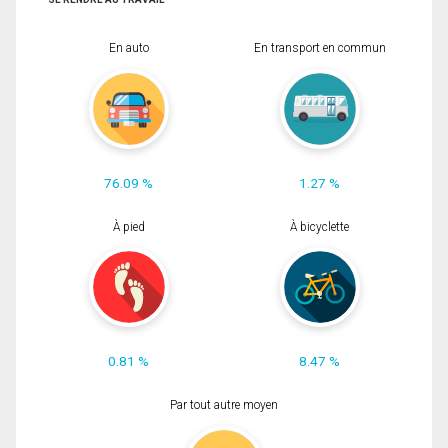
En auto
En transport en commun
76.09 %
1.27 %
À pied
À bicyclette
0.81 %
8.47 %
Par tout autre moyen