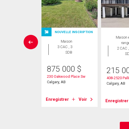
NOUVELLE INSCRIPTION
Maison
Maison 
Maison
 CAC , 3
rang
3 CAC , 3
SDB
2 CAC ,
SDB
S
8 000
$
875 000
$
215 0
arpark Drive Sw
230 Oakwood Place Sw
, AB
408-2520 Pall
Calgary, AB
Calgary, AB
strer
Voir
Enregistrer
Voir
Enregistrer