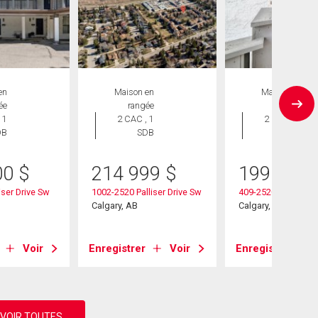
en
Maison en
Maison en
ée
rangée
rangée
 1
2 CAC , 1
2 CAC , 1
DB
SDB
SDB
00
$
214 999
$
199 900
iser Drive Sw
1002-2520 Palliser Drive Sw
409-2520 Palliser D
Calgary, AB
Calgary, AB
Voir
Enregistrer
Voir
Enregistrer