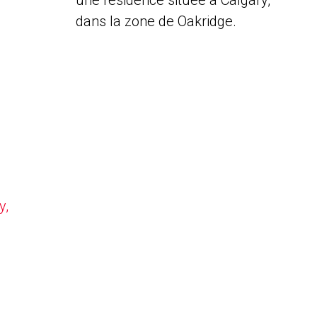
une résidence située à Calgary,
dans la zone de Oakridge.
y,