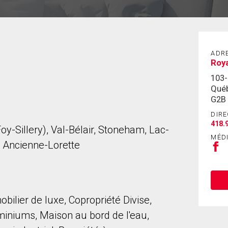
ADR
Roy
103-
Qué
G2B
DIRE
418.
y-Sillery), Val-Bélair, Stoneham, Lac-
MÉD
, Ancienne-Lorette
bilier de luxe, Copropriété Divise,
iniums, Maison au bord de l'eau,