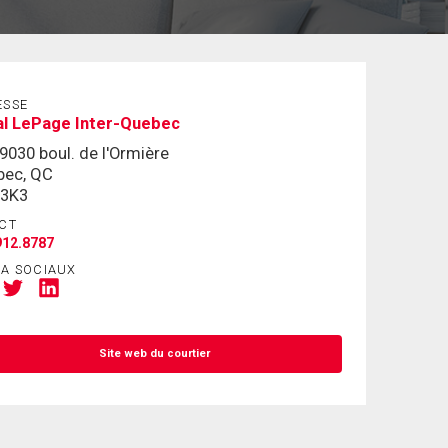
ESSE
al LePage Inter-Quebec
9030 boul. de l'Ormière
bec, QC
 3K3
CT
912.8787
IA SOCIAUX
Site web du courtier