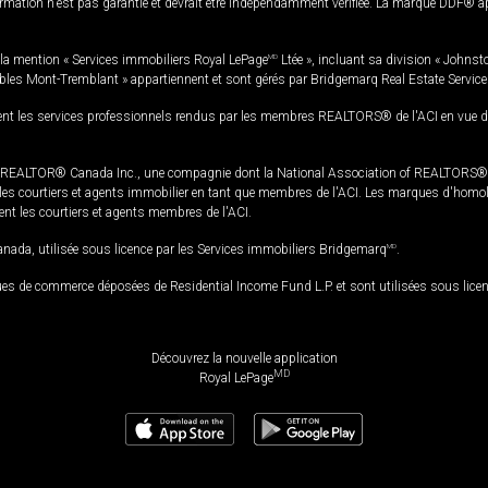
rmation n'est pas garantie et devrait être indépendamment vérifiée. La marque DDF® appa
la mention « Services immobiliers Royal LePage
MD
Ltée », incluant sa division « Johnst
bles Mont-Tremblant » appartiennent et sont gérés par Bridgemarq Real Estate Servic
 les services professionnels rendus par les membres REALTORS® de l'ACI en vue de l'a
TOR® Canada Inc., une compagnie dont la National Association of REALTORS® et l'
s courtiers et agents immobilier en tant que membres de l'ACI. Les marques d'homolog
ssent les courtiers et agents membres de l'ACI.
da, utilisée sous licence par les Services immobiliers Bridgemarq
MD
.
s de commerce déposées de Residential Income Fund L.P. et sont utilisées sous lice
Découvrez la nouvelle application
MD
Royal LePage