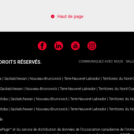
Haut de page
Facebook
LinkedIn
YouTube
Instagram
ROITS RÉSERVÉS.
COMMUNIQUEZ AVEC NOUS
SALL
a
|
Saskatchewan
|
Nouveau-Brunswick
|
Terre-Neuve-et-Labrador
|
Territoires du Nord
Saskatchewan
|
Nouveau-Brunswick
|
Terre-Neuve-et-Labrador
|
Territoires du Nord-Ou
itoba
|
Saskatchewan
|
Nouveau-Brunswick
|
Terre-Neuve-et-Labrador
|
Territoires du 
itoba
|
Saskatchewan
|
Nouveau-Brunswick
|
Terre-Neuve-et-Labrador
|
Territoires du 
da
LePage
MD
et du service de distribution de données de l'Association canadienne de l’im