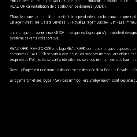
immobilières autres que Royal LePage et ses distributeurs. L'exactitude de l'info
REALTOR.ca Installation de distribution de données (SDD®).
*Tous les bureaux sont des propriétés indépendantes. Les bureaux comprenant 
LePage
MD
West Real Estate Services », « Royal LePage
MD
Sussex », et « Les immeu
Les marques de commerce MLS® ainsi que les logos qui s'y rapportent désignent
système de vente collaborative.
REALTOR®, REALTORS® et le logo REALTOR® sont des marques déposées de REAL
commerce REALTOR® servent à distinguer les services immobiliers offerts par le
propriété de l'ACI, et ils servent à identifier les services immobiliers que fourni
Royal LePage
MD
est une marque de commerce déposée de la Banque Royale du Cana
Bridgemarq
MD
et ses logos / Services immobiliers Bridgemarq
MD
sont des marque