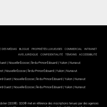
E DES MÉDIAS
BLOGUE
PROPRIÉTÉS LUXUEUSES
COMMERCIAL
INTRANET
AVIS JURIDIQUE
CONFIDENTIALITÉ
TÉMOINS
ACCESSIBILITÉ
-Ouest
|
Nouvelle-Écosse
|
Île-du-Prince-Édouard
|
Yukon
|
Nunavut
.
est
|
Nouvelle-Écosse
|
Île-du-Prince-Édouard
|
Yukon
|
Nunavut
.
Nord-Ouest
|
Nouvelle-Écosse
|
Île-du-Prince-Édouard
|
Yukon
|
Nunavut
Nord-Ouest
|
Nouvelle-Écosse
|
Île-du-Prince-Édouard
|
Yukon
|
Nunavut
mobilier (SDD®). SDD® met en référence des inscriptions tenues par des agences