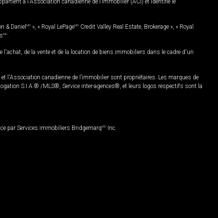
rtient à l'Association canadienne de l’immobilier (ACI) et identifie le
on & Daniel
MD
», « Royal LePage
MD
Credit Valley Real Estate, Brokerage », « Royal
es
MD
.
chat, de la vente et de la location de biens immobiliers dans le cadre d'un
Association canadienne de l’immobilier sont propriétaires. Les marques de
ation S.I.A.® /MLS®, Service inter-agences®, et leurs logos respectifs sont la
nce par Services immobiliers Bridgemarq
MD
Inc.