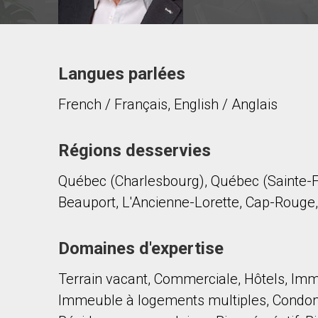
Langues parlées
Contacter ce courtier
French / Français, English / Anglais
Prénom
et
Nom
Courriel
Régions desservies
Québec (Charlesbourg), Québec (Sainte-Fo
Téléphone
(Optionnel)
Beauport, L'Ancienne-Lorette, Cap-Rouge
Message
Domaines d'expertise
Terrain vacant, Commerciale, Hôtels, Immo
Immeuble à logements multiples, Condom