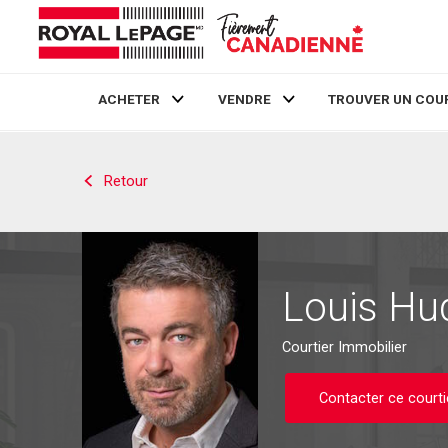
ACHETER
VENDRE
TROUVER UN COU
Live
En Direct
Retour
Louis Hu
Courtier Immobilier
Contacter ce courti