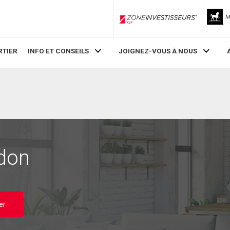
ZoneInvestisseurs RLP
RTIER
INFO ET CONSEILS
JOIGNEZ-VOUS À NOUS
don
er