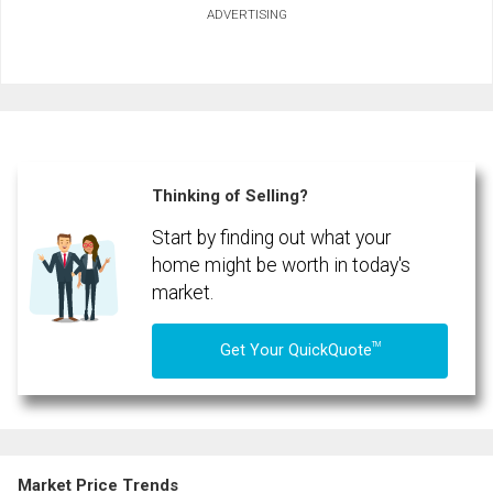
ADVERTISING
First
and
Last
Email
Name
Phone
(Optional)
Thinking of Selling?
Message
Start by finding out what your
home might be worth in today's
market.
TM
Get Your QuickQuote
Market Price Trends