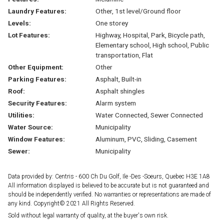
Laundry Features:
Other, 1st level/Ground floor
Levels:
One storey
Lot Features:
Highway, Hospital, Park, Bicycle path,
Elementary school, High school, Public
transportation, Flat
Other Equipment:
Other
Parking Features:
Asphalt, Built-in
Roof:
Asphalt shingles
Security Features:
Alarm system
Utilities:
Water Connected, Sewer Connected
Water Source:
Municipality
Window Features:
Aluminum, PVC, Sliding, Casement
Sewer:
Municipality
Data provided by: Centris - 600 Ch Du Golf, Ile -Des -Soeurs, Quebec H3E 1A8
All information displayed is believed to be accurate but is not guaranteed and
should be independently verified. No warranties or representations are made of
any kind. Copyright© 2021 All Rights Reserved.
Sold without legal warranty of quality, at the buyer's own risk.