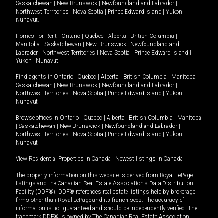
Saskatchewan
|
New Brunswick
|
Newfoundland and Labrador
|
Northwest Territories
|
Nova Scotia
|
Prince Edward Island
|
Yukon
|
Nunavut
.
Homes For Rent -
Ontario
|
Quebec
|
Alberta
|
British Columbia
|
Manitoba
|
Saskatchewan
|
New Brunswick
|
Newfoundland and
Labrador
|
Northwest Territories
|
Nova Scotia
|
Prince Edward Island
|
Yukon
|
Nunavut
.
Find agents in
Ontario
|
Quebec
|
Alberta
|
British Columbia
|
Manitoba
|
Saskatchewan
|
New Brunswick
|
Newfoundland and Labrador
|
Northwest Territories
|
Nova Scotia
|
Prince Edward Island
|
Yukon
|
Nunavut
Browse offices in
Ontario
|
Quebec
|
Alberta
|
British Columbia
|
Manitoba
|
Saskatchewan
|
New Brunswick
|
Newfoundland and Labrador
|
Northwest Territories
|
Nova Scotia
|
Prince Edward Island
|
Yukon
|
Nunavut
View Residential Properties in Canada
|
Newest listings in Canada
The property information on this website is derived from Royal LePage
listings and the Canadian Real Estate Association's Data Distribution
Facility (DDF®). DDF® references real estate listings held by brokerage
firms other than Royal LePage and its franchisees. The accuracy of
information is not guaranteed and should be independently verified. The
trademark DDF® is owned by The Canadian Real Estate Association