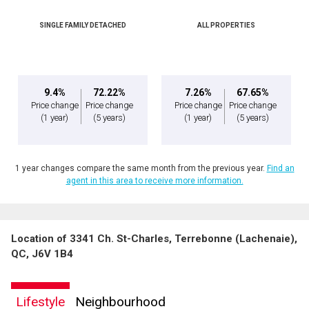
SINGLE FAMILY DETACHED
ALL PROPERTIES
By clicking the submit button you are agreeing to our terms of use and giving us
expressed written consent to contact you.
9.4%
72.22%
7.26%
67.65%
Price change
Price change
Price change
Price change
(1 year)
(5 years)
(1 year)
(5 years)
1 year changes compare the same month from the previous year.
Find an
agent in this area to receive more information.
Location of 3341 Ch. St-Charles, Terrebonne (Lachenaie),
QC, J6V 1B4
Lifestyle
Neighbourhood