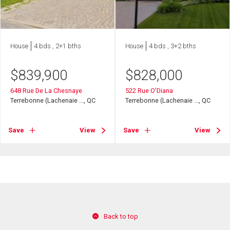
House
4 bds , 2+1 bths
House
4 bds , 3+2 bths
$
839,900
$
828,000
648 Rue De La Chesnaye
522 Rue O'Diana
Terrebonne (Lachenaie ..., QC
Terrebonne (Lachenaie ..., QC
Save
View
Save
View
Back to top