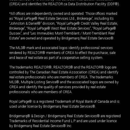
(CREA) and identifies the REALTOR.ca Data Distribution Facility (DDF®).
*All offices are independently owned and operated. Those offices marked
as “Royal LePage® Real Estate Services Ltd., Brokerage”, including its
“Johnston & Daniel®” division, “Royal LePage® Credit Valley Real Estate,
Brokerage”, “Royal LePage® West Real Estate Services”, “Royal LePage®
Sussex”, and “Les Immeubles Mont-Tremblant / Mont-Tremblant Real
Estate” are owned and operated by Bridgemarq Real Estate Services®.
The MLS® mark and associated logos identify professional services
rendered by REALTOR® members of CREA to effect the purchase, sale
and lease of real estate as part of a cooperative selling system.
The trademarks REALTOR®, REALTORS® and the REALTOR® logo are
controlled by The Canadian Real Estate Association (CREA) and identify
real estate professionals who are members of CREA. The trademarks
MLS®, Multiple Listing Service® and the associated logos are owned by
CREA and identify the quality of services provided by real estate
professionals who are members of CREA.
Royal LePage® is a registered Trademark of Royal Bank of Canada and is
used under license by Bridgemarq Real Estate Services®.
Bridgemarq® & Design / Bridgemarq Real Estate Services® are registered
Trademarks of Residential Income Fund L.P. and are used under licence
by Bridgemarq Real Estate Services® Inc.