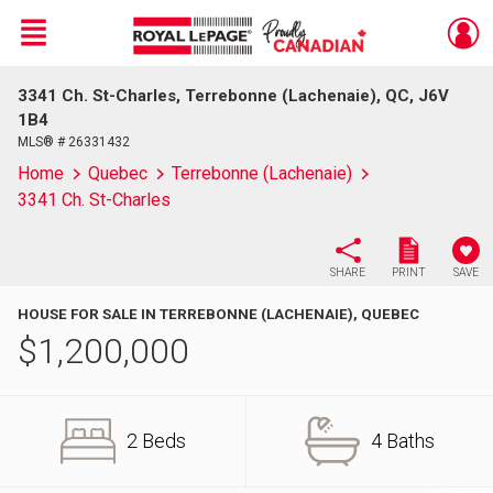
Menu
3341 Ch. St-Charles, Terrebonne (Lachenaie), QC, J6V
Live
En Direct
1B4
MLS® # 26331432
Home
Quebec
Terrebonne (Lachenaie)
3341 Ch. St-Charles
SHARE
PRINT
SAVE
HOUSE FOR SALE IN TERREBONNE (LACHENAIE), QUEBEC
$
1,200,000
2 Beds
4 Baths