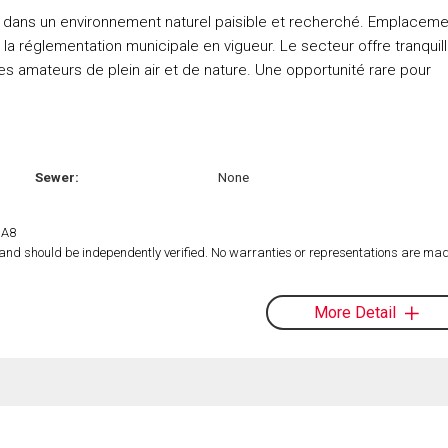
s, dans un environnement naturel paisible et recherché. Emplacem
 la réglementation municipale en vigueur. Le secteur offre tranquilli
r les amateurs de plein air et de nature. Une opportunité rare pour
Sewer:
None
1A8
d and should be independently verified. No warranties or representations are mad
More Detail