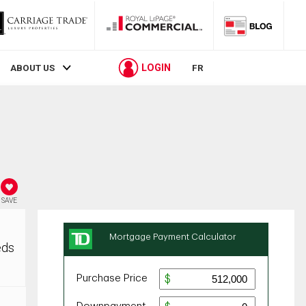
LOGIN
ABOUT US
FR
SAVE
eds