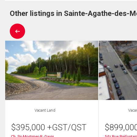
Other listings in Sainte-Agathe-des-M
Vacant Land
Vaca
$
395,000
+GST/QST
$
899,00
Ch. Sir-Mortimer-B.-Davis
54z Rue Préfontain