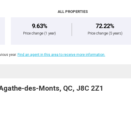
ALL PROPERTIES
9.63%
72.22%
Price change
(1 year)
Price change
(5 years)
ious year.
Find an agent in this area to receive more information.
e-Agathe-des-Monts, QC, J8C 2Z1