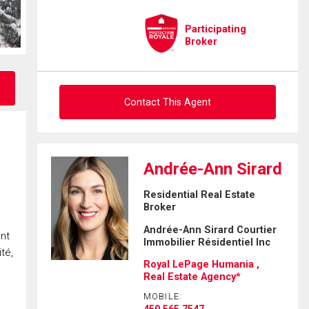
Participating
Broker
Contact This Agent
Ask about this property
Andrée-Ann Sirard
First
Residential Real Estate
and
Broker
Last
Email
Name
Andrée-Ann Sirard Courtier
ent
Immobilier Résidentiel Inc
té,
Phone
Royal LePage Humania ,
(Optional)
Real Estate Agency*
Message
MOBILE:
450.565.7547