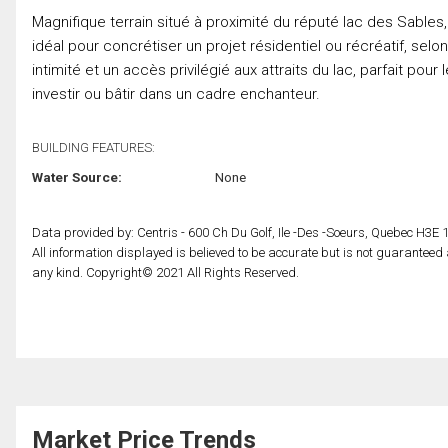
Magnifique terrain situé à proximité du réputé lac des Sable
idéal pour concrétiser un projet résidentiel ou récréatif, selon
intimité et un accès privilégié aux attraits du lac, parfait pou
investir ou bâtir dans un cadre enchanteur.
BUILDING FEATURES:
Water Source:
None
Data provided by: Centris - 600 Ch Du Golf, Ile -Des -Soeurs, Quebec H3E 
All information displayed is believed to be accurate but is not guarantee
any kind. Copyright© 2021 All Rights Reserved.
Market Price Trends