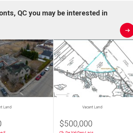
onts, QC you may be interested in
nt Land
Vacant Land
0
$
500,000
e E.
Ch. De Val-Des-Lacs