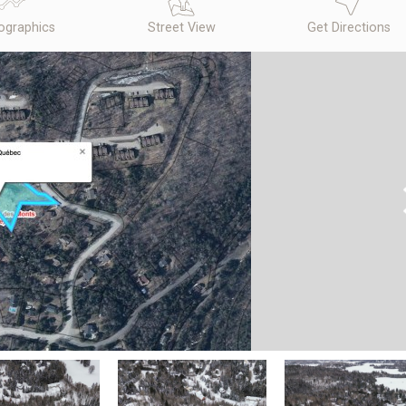
graphics
Street View
Get Directions
N