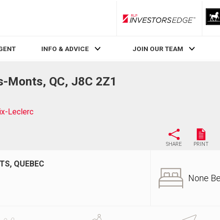
RLP InvestorsEdge
AGENT
INFO & ADVICE
JOIN OUR TEAM
es-Monts, QC, J8C 2Z1
ix-Leclerc
SHARE
PRINT
TS, QUEBEC
None B