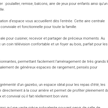
 : poulailler, remise, balcons, aire de jeux pour enfants ainsi qu'un
lle.
ensation d'espace vous accueillent dès l'entrée. Cette aire centrale
onviviale et fonctionnelle pour toute la famille.
éale pour cuisiner, recevoir et partager de précieux moments. Au
 un coin télévision confortable et un foyer au bois, parfait pour les
ionnantes, permettant facilement l'aménagement de très grands li
 également de généreux espaces de rangement, pensés pour
grémenté d'un gazebo, un espace idéal pour les repas d'été, les
 directement à la cour arrière et permet de profiter pleinement d
t convivial où il fait réellement bon vivre.
si qu'une vaste pièce polyvalente pouvant servir de salle de