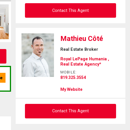
Contact This Agent
Ask about this property
Mathieu Côté
First
Real Estate Broker
and
Last
Royal LePage Humania ,
Email
Name
Real Estate Agency*
MOBILE:
Phone
819.325.3554
(Optional)
My Website
Message
Contact This Agent