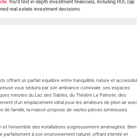
ite.
You'll find in-depth investment financials, including ROI, cap
rmed real estate investment decisions.
offrant un parfait équilibre entre tranquillité, nature et accessibil
eureuse vous séduira par son ambiance conviviale, ses espaces
ues minutes du Lac des Sables, du Théâtre Le Patriote, des
alement d'un emplacement idéal pour les amateurs de plein air ave
ie de famille, la maison propose de vastes pièces lumineuses.
ain et l'ensemble des installations soigneusement aménagées. Bien
re parfaitement à son environnement naturel, offrant intimité et