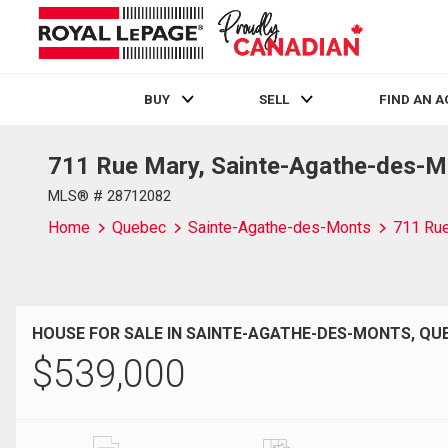
BUY
SELL
FIND AN 
711 Rue Mary, Sainte-Agathe-des-M
Live
En Direct
MLS® # 28712082
Home
Quebec
Sainte-Agathe-des-Monts
711 Ru
HOUSE FOR SALE IN SAINTE-AGATHE-DES-MONTS, QU
$
539,000