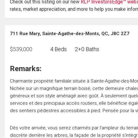
Check out this listing on our new
RLP InvestorsEdge™ webs
rates, market appreciation, and more to help you make info
711 Rue Mary, Sainte-Agathe-des-Monts, QC, J8C 2Z7
$
539,000
4 Beds
2+0 Baths
Remarks:
Charmante propriété familiale située à Sainte-Agathe-des-Monts 
Nichée sur un magnifique terrain boisé, cette demeure chal
généreux et son style aménagé avec goût. À seulement quelq
services et des principaux accès routiers, elle bénéficie ég
des sentiers pédestres accessibles à pied. Pensée pour la v
Dès votre arrivée, vous serez charmés par l'ampleur du terr
discrète derrière les arbres, la façade de la propriété s'intèg