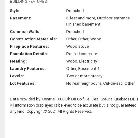
BUILDING FEATURES:
Style:
Detached
Basement:
6 feet and more, Outdoor entrance,
Finished basement
Common Walls:
Detached
Construction Materials:
Other, Other, Wood
Fireplace Features:
Wood stove
Foundation Details:
Poured concrete
Heating:
Wood, Electricity
Laundry Features:
Other, Basement 1
Levels:
Two or more storey
Lot Features:
No rear neighbours, Cul-de-sac, Other,
Data provided by: Centris - 600 Ch Du Golf, Ile -Des -Soeurs, Quebec H3E 
All information displayed is believed to be accurate but is not guarantee
any kind. Copyright© 2021 All Rights Reserved.