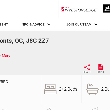
RLP InvestorsEdge
AGENT
INFO & ADVICE
JOIN OUR TEAM
onts, QC, J8C 2Z7
e Mary
SHARE
PRINT
EBEC
2+2 Beds
2 Ba