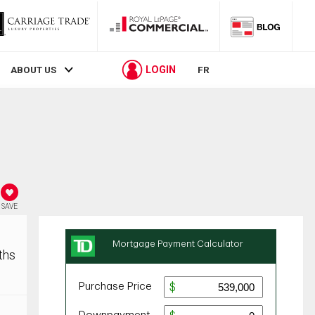
LOGIN
ABOUT US
FR
SAVE
ths