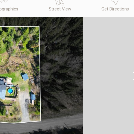
graphics
Street View
Get Directions
N