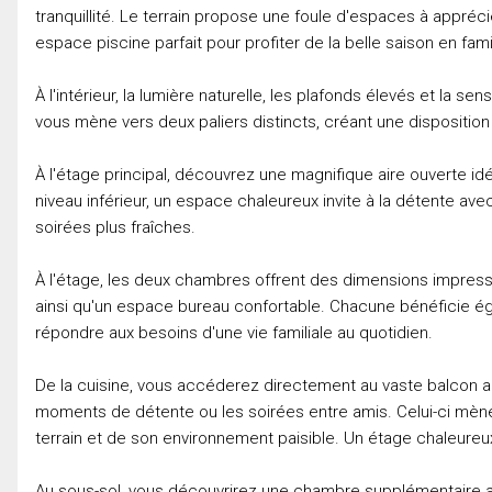
tranquillité. Le terrain propose une foule d'espaces à apprécier
espace piscine parfait pour profiter de la belle saison en fami
À l'intérieur, la lumière naturelle, les plafonds élevés et la s
vous mène vers deux paliers distincts, créant une disposition c
À l'étage principal, découvrez une magnifique aire ouverte id
niveau inférieur, un espace chaleureux invite à la détente avec
soirées plus fraîches.
À l'étage, les deux chambres offrent des dimensions impress
ainsi qu'un espace bureau confortable. Chacune bénéficie
répondre aux besoins d'une vie familiale au quotidien.
De la cuisine, vous accéderez directement au vaste balcon a
moments de détente ou les soirées entre amis. Celui-ci mène
terrain et de son environnement paisible. Un étage chaleureux e
Au sous-sol, vous découvrirez une chambre supplémentaire ain