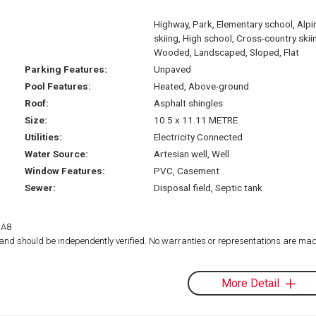
Highway, Park, Elementary school, Alpi
skiing, High school, Cross-country skii
Wooded, Landscaped, Sloped, Flat
Parking Features:
Unpaved
Pool Features:
Heated, Above-ground
Roof:
Asphalt shingles
Size:
10.5 x 11.11 METRE
Utilities:
Electricity Connected
Water Source:
Artesian well, Well
Window Features:
PVC, Casement
Sewer:
Disposal field, Septic tank
1A8
d and should be independently verified. No warranties or representations are mad
More Detail