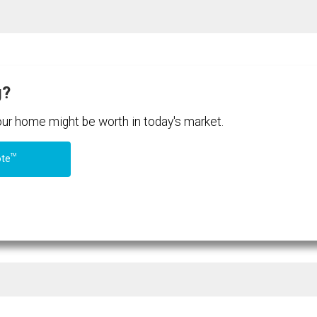
g?
your home might be worth in today's market.
TM
ote