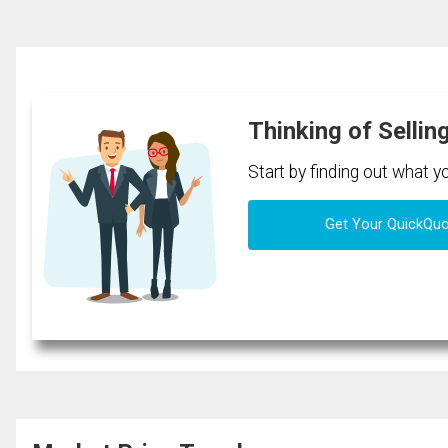
Thinking of Sellin
Start by finding out what 
Get Your QuickQu