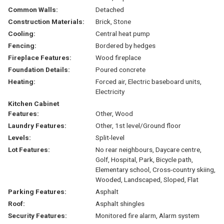
Common Walls:
Detached
Construction Materials:
Brick, Stone
Cooling:
Central heat pump
Fencing:
Bordered by hedges
Fireplace Features:
Wood fireplace
Foundation Details:
Poured concrete
Heating:
Forced air, Electric baseboard units,
Electricity
Kitchen Cabinet
Features:
Other, Wood
Laundry Features:
Other, 1st level/Ground floor
Levels:
Split-level
Lot Features:
No rear neighbours, Daycare centre,
Golf, Hospital, Park, Bicycle path,
Elementary school, Cross-country skiing,
Wooded, Landscaped, Sloped, Flat
Parking Features:
Asphalt
Roof:
Asphalt shingles
Security Features:
Monitored fire alarm, Alarm system