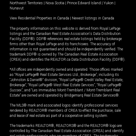
Northwest Territories
|
Nova Scotia
|
Prince Edward Island
|
Yukon
|
Nunavut
View Residential Properties in Canada
|
Newest listings in Canada
The property information on this website is derived from Royal LePage
listings and the Canadian Real Estate Association's Data Distribution
Facility (DDF®). DDF® references real estate listings held by brokerage
firms other than Royal LePage and its franchisees. The accuracy of
information is not guaranteed and should be independently verified. The
trademark DDF® is owned by The Canadian Real Estate Association
(CREA) and identifies the REALTOR.ca Data Distribution Facility (DDF®).
*All offices are independently owned and operated. Those offices marked
as “Royal LePage® Real Estate Services Ltd., Brokerage”, including its
“Johnston & Daniel®” division, “Royal LePage® Credit Valley Real Estate,
Brokerage”, “Royal LePage® West Real Estate Services”, “Royal LePage®
Sussex”, and “Les Immeubles Mont-Tremblant / Mont-Tremblant Real
Estate” are owned and operated by Bridgemarq Real Estate Services®.
The MLS® mark and associated logos identify professional services
rendered by REALTOR® members of CREA to effect the purchase, sale
and lease of real estate as part of a cooperative selling system.
The trademarks REALTOR®, REALTORS® and the REALTOR® logo are
controlled by The Canadian Real Estate Association (CREA) and identify
real estate professionals who are members of CREA. The trademarks