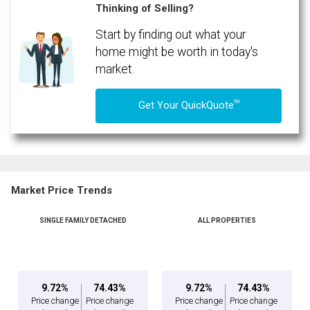
Thinking of Selling?
Message
Start by finding out what your
home might be worth in today's
market.
TM
Get Your QuickQuote
Market Price Trends
SINGLE FAMILY DETACHED
ALL PROPERTIES
By clicking the submit button you are agreeing to our terms of use and giving us
expressed written consent to contact you.
9.72%
74.43%
9.72%
74.43%
Price change
Price change
Price change
Price change