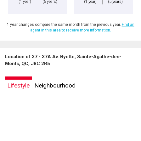
(1 year)
(5 years)
(1 year)
(5 years)
1 year changes compare the same month from the previous year.
Find an
agent in this area to receive more information.
Location of 37 - 37A Av. Byette, Sainte-Agathe-des-
Monts, QC, J8C 2R5
Lifestyle
Neighbourhood