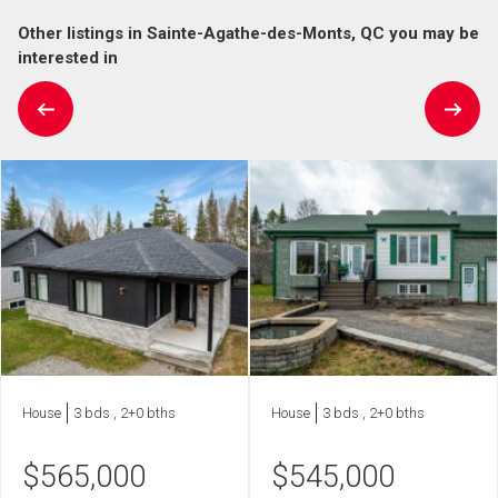
Other listings in Sainte-Agathe-des-Monts, QC you may be
interested in
House
3 bds , 2+0 bths
House
3 bds , 2+0 bths
$
565,000
$
545,000