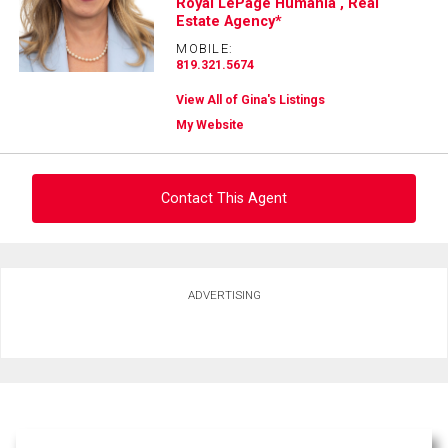
Royal LePage Humania , Real
Estate Agency*
MOBILE:
819.321.5674
View All of Gina's Listings
My Website
Contact This Agent
Ask about this property
ADVERTISING
First
and
Last
Email
Name
Phone
(Optional)