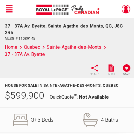
Menu
37 - 37A Av. Byette, Sainte-Agathe-des-Monts, QC, J8C
Live
En Direct
2R5
MLS® # 11089145
Home
Quebec
Sainte-Agathe-des-Monts
37 - 37A Av. Byette
SHARE
PRINT
SAVE
HOUSE FOR SALE IN SAINTE-AGATHE-DES-MONTS, QUEBEC
$
599,900
TM
QuickQuote
:
Not Available
3+5 Beds
4 Baths