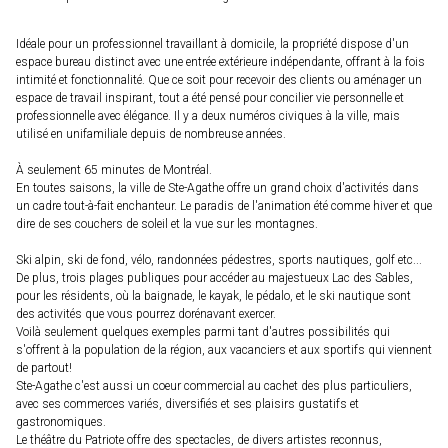
Idéale pour un professionnel travaillant à domicile, la propriété dispose d'un
espace bureau distinct avec une entrée extérieure indépendante, offrant à la fois
intimité et fonctionnalité. Que ce soit pour recevoir des clients ou aménager un
espace de travail inspirant, tout a été pensé pour concilier vie personnelle et
professionnelle avec élégance. Il y a deux numéros civiques à la ville, mais
utilisé en unifamiliale depuis de nombreuse années.
À seulement 65 minutes de Montréal.
En toutes saisons, la ville de Ste-Agathe offre un grand choix d'activités dans
un cadre tout-à-fait enchanteur. Le paradis de l'animation été comme hiver et que
dire de ses couchers de soleil et la vue sur les montagnes.
Ski alpin, ski de fond, vélo, randonnées pédestres, sports nautiques, golf etc...
De plus, trois plages publiques pour accéder au majestueux Lac des Sables,
pour les résidents, où la baignade, le kayak, le pédalo, et le ski nautique sont
des activités que vous pourrez dorénavant exercer.
Voilà seulement quelques exemples parmi tant d'autres possibilités qui
s'offrent à la population de la région, aux vacanciers et aux sportifs qui viennent
de partout!
Ste-Agathe c'est aussi un coeur commercial au cachet des plus particuliers,
avec ses commerces variés, diversifiés et ses plaisirs gustatifs et
gastronomiques.
Le théâtre du Patriote offre des spectacles, de divers artistes reconnus,