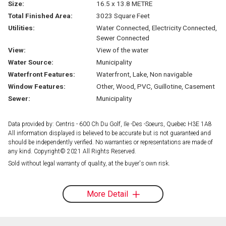
Size:
16.5 x 13.8 METRE
Total Finished Area:
3023 Square Feet
Utilities:
Water Connected, Electricity Connected,
Sewer Connected
View:
View of the water
Water Source:
Municipality
Waterfront Features:
Waterfront, Lake, Non navigable
Window Features:
Other, Wood, PVC, Guillotine, Casement
Sewer:
Municipality
Data provided by: Centris - 600 Ch Du Golf, Ile -Des -Soeurs, Quebec H3E 1A8
All information displayed is believed to be accurate but is not guaranteed and
should be independently verified. No warranties or representations are made of
any kind. Copyright© 2021 All Rights Reserved.
Sold without legal warranty of quality, at the buyer's own risk.
More Detail