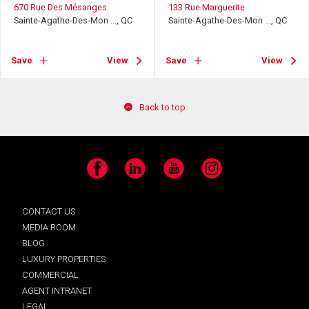
670 Rue Des Mésanges
133 Rue Marguerite
Sainte-Agathe-Des-Mon ..., QC
Sainte-Agathe-Des-Mon ..., QC
Save
View
Save
View
Back to top
Facebook
LinkedIn
YouTube
Instagram
CONTACT US
MEDIA ROOM
BLOG
LUXURY PROPERTIES
COMMERCIAL
AGENT INTRANET
LEGAL