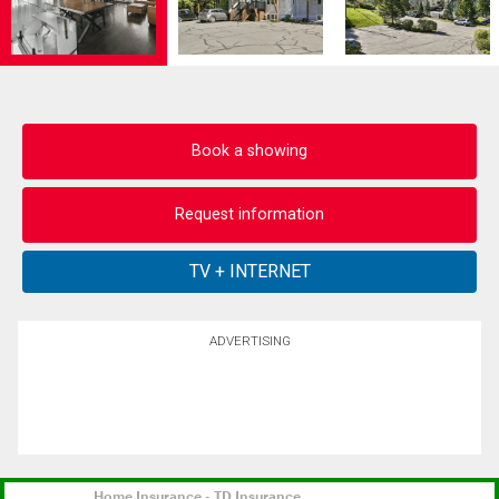
Book a showing
Request information
ADVERTISING