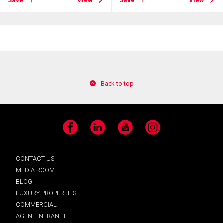
Save
View
Save
View
Back to top
Facebook
LinkedIn
YouTube
Instagram
CONTACT US
MEDIA ROOM
BLOG
LUXURY PROPERTIES
COMMERCIAL
AGENT INTRANET