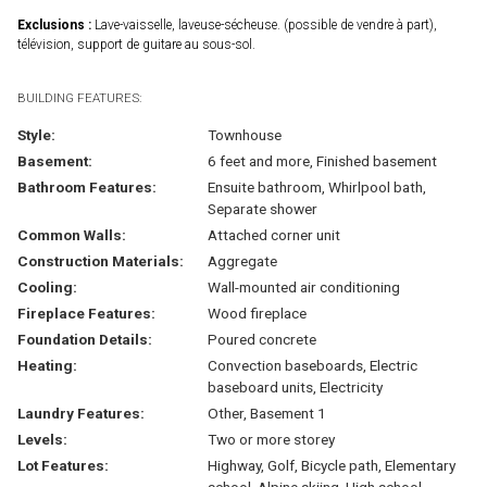
Exclusions :
Lave-vaisselle, laveuse-sécheuse. (possible de vendre à part),
télévision, support de guitare au sous-sol.
BUILDING FEATURES:
Style:
Townhouse
Basement:
6 feet and more, Finished basement
Bathroom Features:
Ensuite bathroom, Whirlpool bath,
Separate shower
Common Walls:
Attached corner unit
Construction Materials:
Aggregate
Cooling:
Wall-mounted air conditioning
Fireplace Features:
Wood fireplace
Foundation Details:
Poured concrete
Heating:
Convection baseboards, Electric
baseboard units, Electricity
Laundry Features:
Other, Basement 1
Levels:
Two or more storey
Lot Features:
Highway, Golf, Bicycle path, Elementary
school, Alpine skiing, High school,