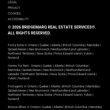
LEGAL
PRIVACY
COOKIES
ACCESSIBILITY
© 2026 BRIDGEMARQ REAL ESTATE SERVICES®.
ALL RIGHTS RESERVED.
Find a home in
Ontario
|
Quebec
|
Alberta
|
British Columbia
|
Manitoba
|
Saskatchewan
|
New Brunswick
|
Newfoundland and Labrador
|
Northwest Territories
|
Nova Scotia
|
Prince Edward Island
|
Yukon
|
Nunavut
.
Homes For Rent -
Ontario
|
Quebec
|
Alberta
|
British Columbia
|
Manitoba
|
Saskatchewan
|
New Brunswick
|
Newfoundland and
Labrador
|
Northwest Territories
|
Nova Scotia
|
Prince Edward Island
|
Yukon
|
Nunavut
.
Find agents in
Ontario
|
Quebec
|
Alberta
|
British Columbia
|
Manitoba
|
Saskatchewan
|
New Brunswick
|
Newfoundland and Labrador
|
Northwest Territories
|
Nova Scotia
|
Prince Edward Island
|
Yukon
|
Nunavut
Browse offices in
Ontario
|
Quebec
|
Alberta
|
British Columbia
|
Manitoba