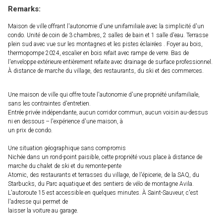
Remarks:
Maison de ville offrant l'autonomie d'une unifamiliale avec la simplicité d'un
condo. Unité de coin de 3 chambres, 2 salles de bain et 1 salle d'eau. Terrasse
plein sud avec vue sur les montagnes et les pistes éclairées . Foyer au bois,
thermopompe 2024, escalier en bois refait avec rampe de verre. Bas de
l'enveloppe extérieure entièrement refaite avec drainage de surface professionnel.
À distance de marche du village, des restaurants, du ski et des commerces.
Une maison de ville qui offre toute l'autonomie d'une propriété unifamiliale,
sans les contraintes d'entretien.
Entrée privée indépendante, aucun corridor commun, aucun voisin au-dessus
ni en dessous -- l'expérience d'une maison, à
un prix de condo.
Une situation géographique sans compromis
Nichée dans un rond-point paisible, cette propriété vous place à distance de
marche du chalet de ski et du remonte-pente
Atomic, des restaurants et terrasses du village, de l'épicerie, de la SAQ, du
Starbucks, du Parc aquatique et des sentiers de vélo de montagne Avila.
L'autoroute 15 est accessible en quelques minutes. À Saint-Sauveur, c'est
l'adresse qui permet de
laisser la voiture au garage.