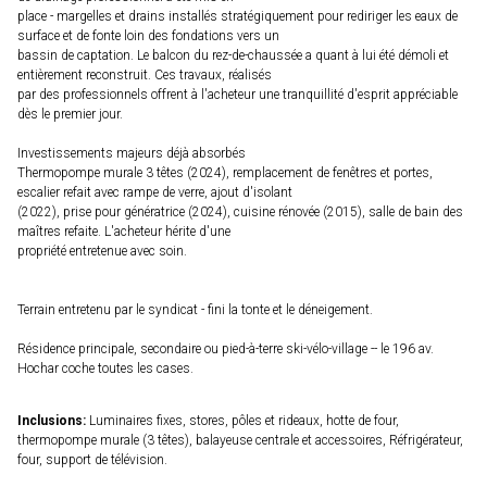
place - margelles et drains installés stratégiquement pour rediriger les eaux de
surface et de fonte loin des fondations vers un
bassin de captation. Le balcon du rez-de-chaussée a quant à lui été démoli et
entièrement reconstruit. Ces travaux, réalisés
par des professionnels offrent à l'acheteur une tranquillité d'esprit appréciable
dès le premier jour.
Investissements majeurs déjà absorbés
Thermopompe murale 3 têtes (2024), remplacement de fenêtres et portes,
escalier refait avec rampe de verre, ajout d'isolant
(2022), prise pour génératrice (2024), cuisine rénovée (2015), salle de bain des
maîtres refaite. L'acheteur hérite d'une
propriété entretenue avec soin.
Terrain entretenu par le syndicat - fini la tonte et le déneigement.
Résidence principale, secondaire ou pied-à-terre ski-vélo-village -- le 196 av.
Hochar coche toutes les cases.
Inclusions:
Luminaires fixes, stores, pôles et rideaux, hotte de four,
thermopompe murale (3 têtes), balayeuse centrale et accessoires, Réfrigérateur,
four, support de télévision.