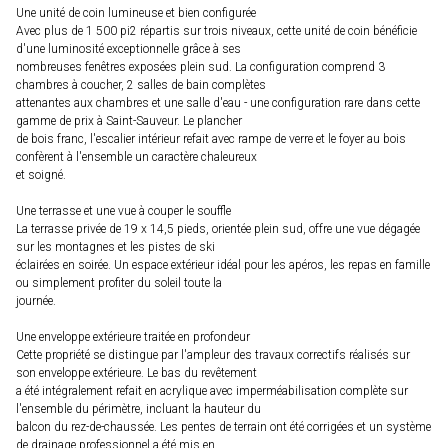
Une unité de coin lumineuse et bien configurée
Avec plus de 1 500 pi2 répartis sur trois niveaux, cette unité de coin bénéficie
d'une luminosité exceptionnelle grâce à ses
nombreuses fenêtres exposées plein sud. La configuration comprend 3
chambres à coucher, 2 salles de bain complètes
attenantes aux chambres et une salle d'eau - une configuration rare dans cette
gamme de prix à Saint-Sauveur. Le plancher
de bois franc, l'escalier intérieur refait avec rampe de verre et le foyer au bois
confèrent à l'ensemble un caractère chaleureux
et soigné.
Une terrasse et une vue à couper le souffle
La terrasse privée de 19 x 14,5 pieds, orientée plein sud, offre une vue dégagée
sur les montagnes et les pistes de ski
éclairées en soirée. Un espace extérieur idéal pour les apéros, les repas en famille
ou simplement profiter du soleil toute la
journée.
Une enveloppe extérieure traitée en profondeur
Cette propriété se distingue par l'ampleur des travaux correctifs réalisés sur
son enveloppe extérieure. Le bas du revêtement
a été intégralement refait en acrylique avec imperméabilisation complète sur
l'ensemble du périmètre, incluant la hauteur du
balcon du rez-de-chaussée. Les pentes de terrain ont été corrigées et un système
de drainage professionnel a été mis en