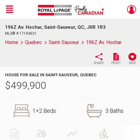
Menu
196Z Av. Hochar, Saint-Sauveur, QC, J0R 1R3
Live
En Direct
MLS® # 17184021
Home
Quebec
Saint-Sauveur
196Z Av. Hochar
SHARE
PRINT
SAVE
HOUSE FOR SALE IN SAINT-SAUVEUR, QUEBEC
$
499,900
1+2 Beds
3 Baths