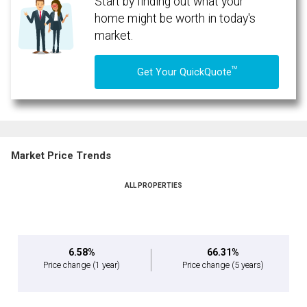
Start by finding out what your
home might be worth in today's
market.
TM
Get Your QuickQuote
Market Price Trends
ALL PROPERTIES
By clicking the submit button you are agreeing to our terms of use and giving us
expressed written consent to contact you.
6.58%
66.31%
Price change
(1 year)
Price change
(5 years)