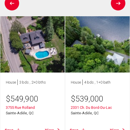
House
3 bds , 2+0 bths
House
4 bds , 1+0 bath
$
549,900
$
539,000
3755 Rue Rolland
2331 Ch. Du Bord-Du-Lac
Sainte-Adèle, QC
Sainte-Adèle, QC