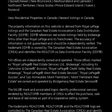
|
Saskatchewan
|
New Brunswick
|
Newfoundland and Labrador
|
Northwest Territories
|
Nova Scotia
|
Prince Edward Island
|
Yukon
|
Nunavut
View Residential Properties in Canada
|
Newest listings in Canada
The property information on this website is derived from Royal LePage
listings and the Canadian Real Estate Association's Data Distribution
Facility (DDF®). DDF® references real estate listings held by brokerage
firms other than Royal LePage and its franchisees. The accuracy of
information is not guaranteed and should be independently verified. The
trademark DDF® is owned by The Canadian Real Estate Association
(CREA) and identifies the REALTOR.ca Data Distribution Facility (DDF®).
*All offices are independently owned and operated. Those offices marked
as “Royal LePage® Real Estate Services Ltd., Brokerage”, including its
“Johnston & Daniel®” division, “Royal LePage® Credit Valley Real Estate,
Brokerage”, “Royal LePage® West Real Estate Services”, “Royal LePage®
Sussex”, and “Les Immeubles Mont-Tremblant / Mont-Tremblant Real
Estate” are owned and operated by Bridgemarq Real Estate Services®.
The MLS® mark and associated logos identify professional services
rendered by REALTOR® members of CREA to effect the purchase, sale
and lease of real estate as part of a cooperative selling system.
The trademarks REALTOR®, REALTORS® and the REALTOR® logo are
controlled by The Canadian Real Estate Association (CREA) and identify