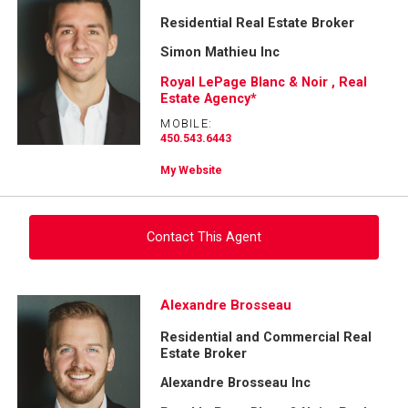
Residential Real Estate Broker
Simon Mathieu Inc
Royal LePage Blanc & Noir , Real
Estate Agency*
MOBILE:
450.543.6443
My Website
Contact This Agent
Ask about this property
Alexandre Brosseau
Residential and Commercial Real
First
Estate Broker
and
Last
Alexandre Brosseau Inc
Email
Name