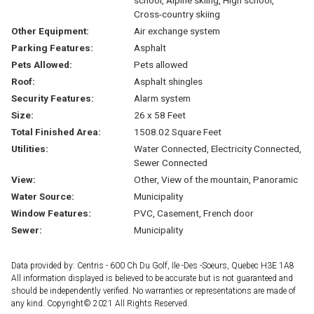
Cross-country skiing
Other Equipment:
Air exchange system
Parking Features:
Asphalt
Pets Allowed:
Pets allowed
Roof:
Asphalt shingles
Security Features:
Alarm system
Size:
26 x 58 Feet
Total Finished Area:
1508.02 Square Feet
Utilities:
Water Connected, Electricity Connected,
Sewer Connected
View:
Other, View of the mountain, Panoramic
Water Source:
Municipality
Window Features:
PVC, Casement, French door
Sewer:
Municipality
Data provided by: Centris - 600 Ch Du Golf, Ile -Des -Soeurs, Quebec H3E 1A8
All information displayed is believed to be accurate but is not guaranteed and
should be independently verified. No warranties or representations are made of
any kind. Copyright© 2021 All Rights Reserved.