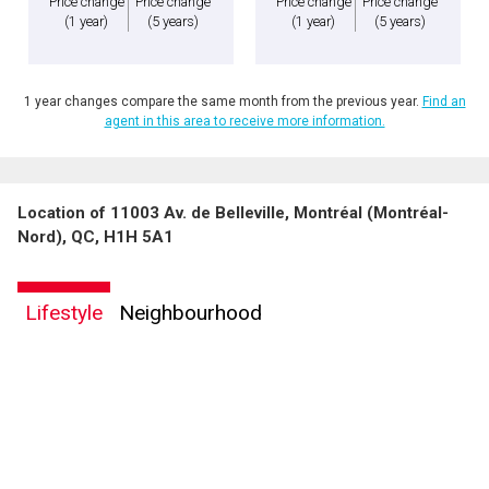
Price change
Price change
Price change
Price change
(1 year)
(5 years)
(1 year)
(5 years)
1 year changes compare the same month from the previous year.
Find an
agent in this area to receive more information.
Location of 11003 Av. de Belleville, Montréal (Montréal-
Nord), QC, H1H 5A1
Lifestyle
Neighbourhood