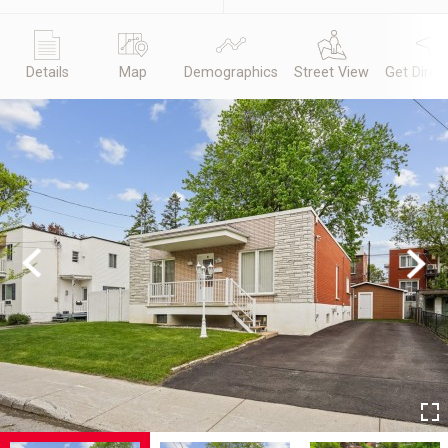
Details
Map
Demographics
Street View
Get Direc
Previous
Next