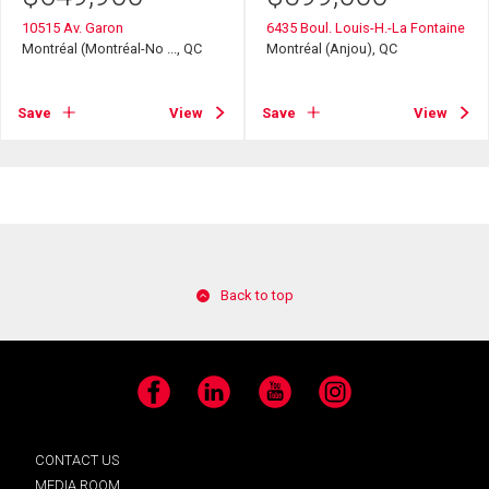
10515 Av. Garon
6435 Boul. Louis-H.-La Fontaine
Montréal (Montréal-No ..., QC
Montréal (Anjou), QC
Save
View
Save
View
Back to top
Facebook
LinkedIn
YouTube
Instagram
CONTACT US
MEDIA ROOM