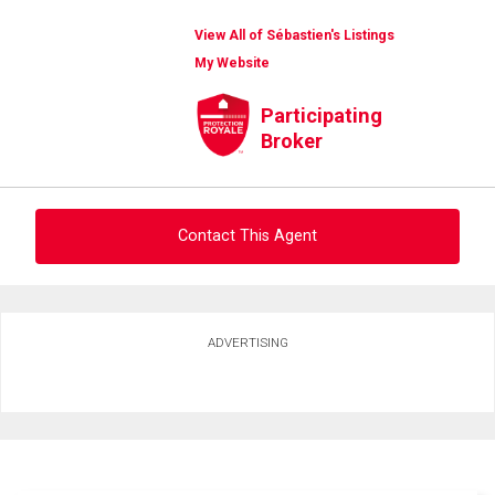
View All of Sébastien's Listings
My Website
Participating
Broker
Contact This Agent
Ask about this property
ADVERTISING
First
and
Last
Email
Name
Phone