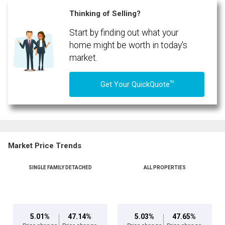
(Optional)
Thinking of Selling?
Message
Start by finding out what your
home might be worth in today's
market.
TM
Get Your QuickQuote
Market Price Trends
SINGLE FAMILY DETACHED
ALL PROPERTIES
By clicking the submit button you are agreeing to our terms of use and giving us
expressed written consent to contact you.
5.01%
47.14%
5.03%
47.65%