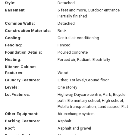
Style:
Detached
Basement:
6 feet and more, Outdoor entrance,
Partially finished
Common Walls:
Detached
Construction Materials:
Brick
Cooling:
Central air conditioning
Fencing:
Fenced
Foundation Details:
Poured concrete
Heating:
Forced air, Radiant, Electricity
Kitchen Cabinet
Features:
Wood
Laundry Features:
Other, 1st level/Ground floor
Levels:
One storey
Lot Features:
Highway, Daycare centre, Park, Bicycle
path, Elementary school, High school,
Public transportation, Landscaped, Flat
Other Equipment:
Air exchange system
Parking Features:
Asphalt
Roof:
Asphalt and gravel