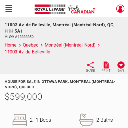
Menu
11003 Av. de Belleville, Montréal (Montréal-Nord), QC,
Live
En Direct
H1H 5A1
MLS® # 13333350
Home
Quebec
Montréal (Montréal-Nord)
11003 Av. de Belleville
SHARE
PRINT
SAVE
HOUSE FOR SALE IN OTTAWA PARK, MONTRÉAL (MONTRÉAL-
NORD), QUEBEC
$
599,000
2+1 Beds
2 Baths