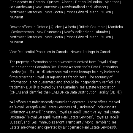
Find agents in
Ontario
|
Quebec
|
Alberta
|
British Columbia
|
Manitoba
|
Saskatchewan
|
New Brunswick
|
Newfoundland and Labrador
|
Northwest Territories
|
Nova Scotia
|
Prince Edward Island
|
Yukon
|
Nunavut
Browse offices in
Ontario
|
Quebec
|
Alberta
|
British Columbia
|
Manitoba
|
Saskatchewan
|
New Brunswick
|
Newfoundland and Labrador
|
Northwest Territories
|
Nova Scotia
|
Prince Edward Island
|
Yukon
|
Nunavut
View Residential Properties in Canada
|
Newest listings in Canada
The property information on this website is derived from Royal LePage
listings and the Canadian Real Estate Association's Data Distribution
Facility (DDF®). DDF® references real estate listings held by brokerage
firms other than Royal LePage and its franchisees. The accuracy of
information is not guaranteed and should be independently verified. The
trademark DDF® is owned by The Canadian Real Estate Association
(CREA) and identifies the REALTOR.ca Data Distribution Facility (DDF®).
*All offices are independently owned and operated. Those offices marked
as “Royal LePage® Real Estate Services Ltd., Brokerage”, including its
“Johnston & Daniel®” division, “Royal LePage® Credit Valley Real Estate,
Brokerage”, “Royal LePage® West Real Estate Services”, “Royal LePage®
Sussex”, and “Les Immeubles Mont-Tremblant / Mont-Tremblant Real
Estate” are owned and operated by Bridgemarq Real Estate Services®.