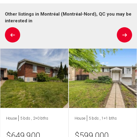
Other listings in Montréal (Montréal-Nord), QC you may be
interested in
House
5 bds , 2+0 bths
House
5 bds , 1+1 bths
$
649,900
$
599,000