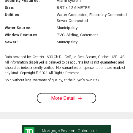
Security Features:
Alarm system
Size:
8.97 x 12.6 METRE
Utilities:
Water Connected, Electricity Connected,
Sewer Connected
Water Source:
Municipality
Window Features:
PVC, Sliding, Casement
Sewer:
Municipality
Data provided by: Centris - 600 Ch Du Golf, Ile -Des -Soeurs, Quebec H3E 1A8
All information displayed is believed to be accurate but is not guaranteed and
should be independently verified. No warranties or representations are made of
any kind. Copyright© 2021 All Rights Reserved.
Sold without legal warranty of quality, at the buyer's own risk.
More Detail