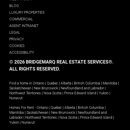
BLOG
LUXURY PROPERTIES
COMMERCIAL
AGENT INTRANET
LEGAL
PRIVACY
COOKIES
ACCESSIBILITY
© 2026 BRIDGEMARQ REAL ESTATE SERVICES®.
ALL RIGHTS RESERVED.
Find a home in
Ontario
|
Quebec
|
Alberta
|
British Columbia
|
Manitoba
|
Saskatchewan
|
New Brunswick
|
Newfoundland and Labrador
|
Northwest Territories
|
Nova Scotia
|
Prince Edward Island
|
Yukon
|
Nunavut
.
Homes For Rent -
Ontario
|
Quebec
|
Alberta
|
British Columbia
|
Manitoba
|
Saskatchewan
|
New Brunswick
|
Newfoundland and
Labrador
|
Northwest Territories
|
Nova Scotia
|
Prince Edward Island
|
Yukon
|
Nunavut
.