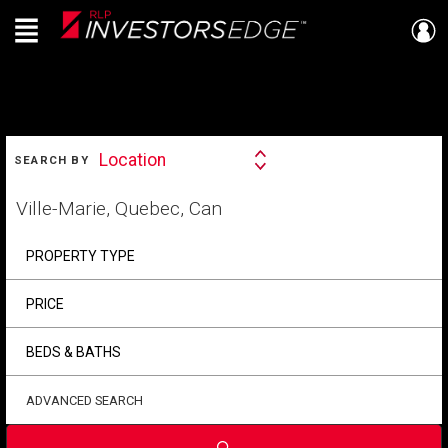
Menu
Live
En Direct
SEARCH
Location
SEARCH BY
Search
By
Start
your
home
search
PROPERTY TYPE
PRICE
BEDS & BATHS
ADVANCED SEARCH
Submit