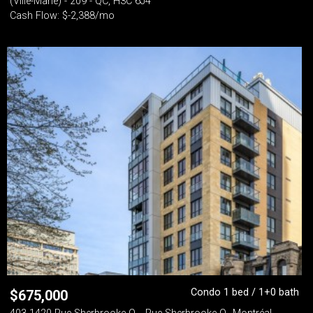
(Ville-Marie) - 209 - QC, H3C 6J4
Cash Flow: $-2,388/mo
Condo 1 bed / 1+0 bath
$
675,000