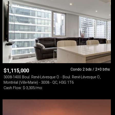
Condo 2 bds / 2+0 bths
$
1,115,000
3008-1400 Boul. René-Lévesque O. - Boul. René-Lévesque O.,
Montréal (Ville-Marie) - 3008 - QC, H3G 1T6
Cash Flow: $-3,305/mo