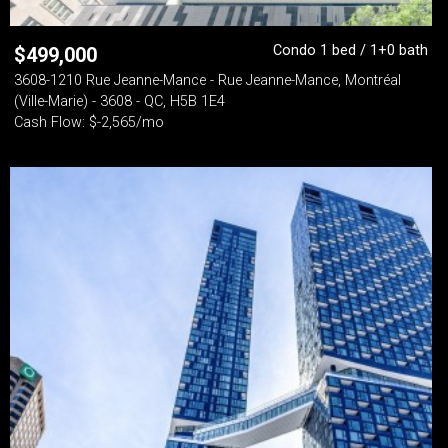
Condo 1 bed / 1+0 bath
$
499,000
3608-1210 Rue Jeanne-Mance - Rue Jeanne-Mance, Montréal
(Ville-Marie) - 3608 - QC, H5B 1E4
Cash Flow: $-2,565/mo