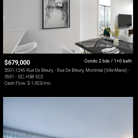
Condo 2 bds / 1+0 bath
$
679,000
3501-1245 Rue De Bleury - Rue De Bleury, Montréal (Ville-Marie) -
3501 - QC, H3B 0C2
Cash Flow: $-1,923/mo