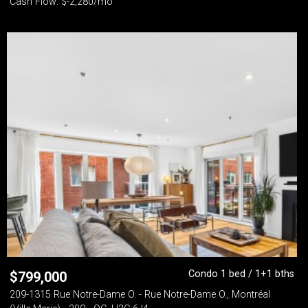
Cash Flow: $-2,280/mo
Condo 1 bed / 1+1 bths
$
799,000
209-1315 Rue Notre-Dame O. - Rue Notre-Dame O., Montréal