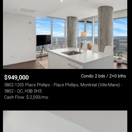
Condo 2 bds / 2+0 bths
$
949,000
3802-1205 Place Phillips - Place Phillips, Montréal (Ville-Marie) -
3802 - QC, H3B 0H3
Cash Flow: $-2,093/mo