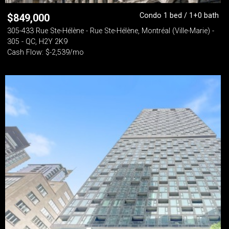
Condo 1 bed / 1+0 bath
$
849,000
305-433 Rue Ste-Hélène - Rue Ste-Hélène, Montréal (Ville-Marie) -
305 - QC, H2Y 2K9
Cash Flow: $-2,539/mo