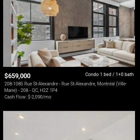
Condo 1 bed / 1+0 bath
$
659,000
208-1085 Rue St-Alexandre - Rue St-Alexandre, Montréal (Ville-
Marie) - 208 - QC, H2Z 1P4
Cash Flow: $-2,090/mo