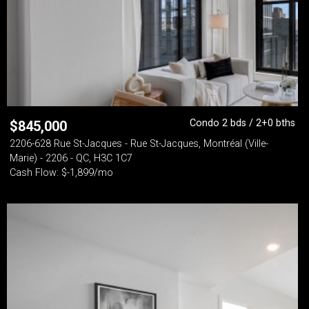
Condo 2 bds / 2+0 bths
$
845,000
2206-628 Rue St-Jacques - Rue St-Jacques, Montréal (Ville-
Marie) - 2206 - QC, H3C 1C7
Cash Flow: $-1,899/mo