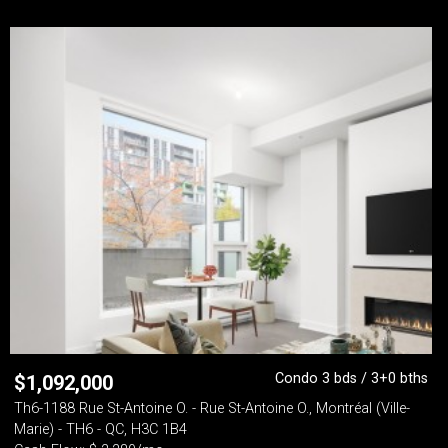
Condo 3 bds / 3+0 bths
$
1,092,000
Th6-1188 Rue St-Antoine O. - Rue St-Antoine O., Montréal (Ville-
Marie) - TH6 - QC, H3C 1B4