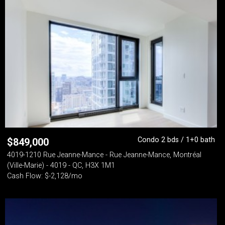
Condo 2 bds / 1+0 bath
$
849,000
4019-1210 Rue Jeanne-Mance - Rue Jeanne-Mance, Montréal
(Ville-Marie) - 4019 - QC, H3X 1M1
Cash Flow: $-2,128/mo