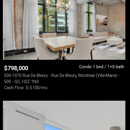
Condo 1 bed / 1+0 bath
$
798,000
500-1070 Rue De Bleury - Rue De Bleury, Montréal (Ville-Marie) -
500 - QC, H2Z 1N3
Cash Flow: $-3,100/mo