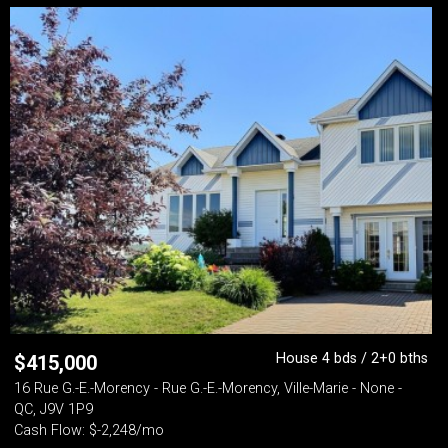
House 4 bds / 2+0 bths
$
415,000
16 Rue G.-E.-Morency - Rue G.-E.-Morency, Ville-Marie - None -
QC, J9V 1P9
Cash Flow: $-2,248/mo