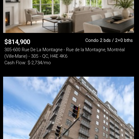
Condo 2 bds / 2+0 bths
$
814,900
305-600 Rue De La Montagne - Rue de la Montagne, Montréal
(Ville-Marie) - 305 - QC, H4E 4K6
Cash Flow: $-2,734/mo