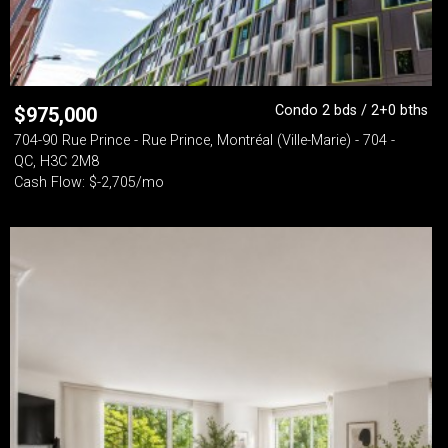
Condo 2 bds / 2+0 bths
$
975,000
704-90 Rue Prince - Rue Prince, Montréal (Ville-Marie) - 704 -
QC, H3C 2M8
Cash Flow: $-2,705/mo