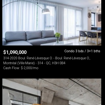
Condo 3 bds / 3+1 bths
$
1,090,000
314-2020 Boul. René-Lévesque O. - Boul. René-Lévesque O.,
Montréal (Ville-Marie) - 314 - QC, H3H 0B4
Cash Flow: $-2,000/mo