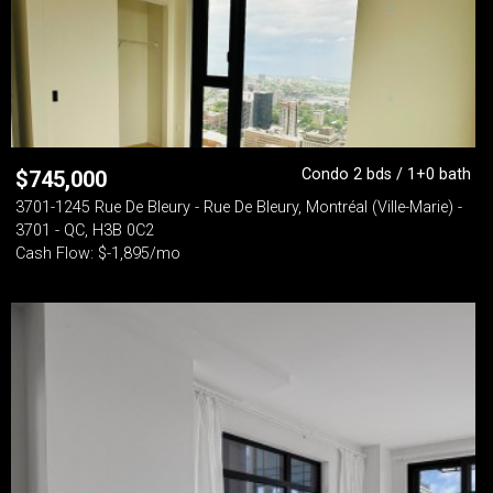
Condo 2 bds / 1+0 bath
$
745,000
3701-1245 Rue De Bleury - Rue De Bleury, Montréal (Ville-Marie) -
3701 - QC, H3B 0C2
Cash Flow: $-1,895/mo