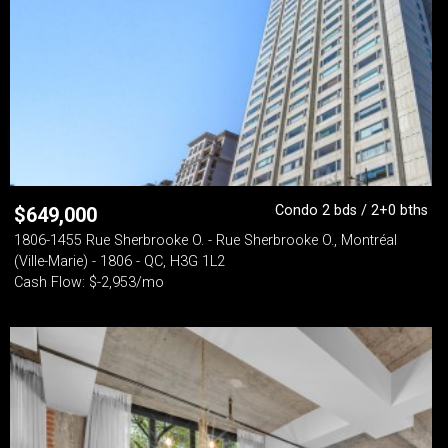
Condo 2 bds / 2+0 bths
$
649,000
1806-1455 Rue Sherbrooke O. - Rue Sherbrooke O., Montréal
(Ville-Marie) - 1806 - QC, H3G 1L2
Cash Flow: $-2,953/mo