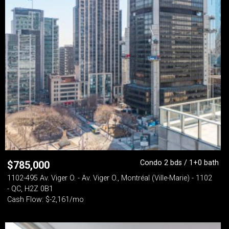
Condo 2 bds / 1+0 bath
$
785,000
1102-495 Av. Viger O. - Av. Viger O., Montréal (Ville-Marie) - 1102
- QC, H2Z 0B1
Cash Flow: $-2,161/mo