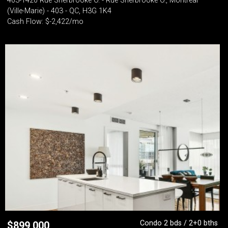
403-1420 Rue Sherbrooke O. - Rue Sherbrooke O., Montréal
(Ville-Marie) - 403 - QC, H3G 1K4
Cash Flow: $-2,422/mo
Condo 2 bds / 2+0 bths
$
899,000