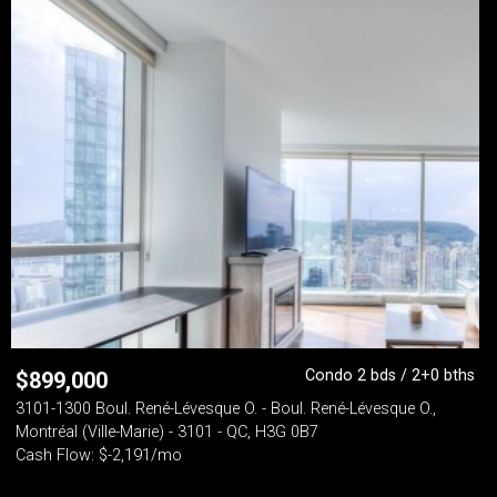
Condo 2 bds / 2+0 bths
$
899,000
3101-1300 Boul. René-Lévesque O. - Boul. René-Lévesque O.,
Montréal (Ville-Marie) - 3101 - QC, H3G 0B7
Cash Flow: $-2,191/mo