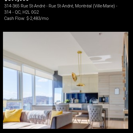
314-365 Rue St-André - Rue St-André, Montréal (Ville-Marie) -
314 - QC, H2L 0G2
Cash Flow: $-2,483/mo