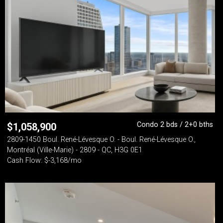
Condo 2 bds / 2+0 bths
$
1,058,900
2809-1450 Boul. René-Lévesque O. - Boul. René-Lévesque O.,
Montréal (Ville-Marie) - 2809 - QC, H3G 0E1
Cash Flow: $-3,168/mo