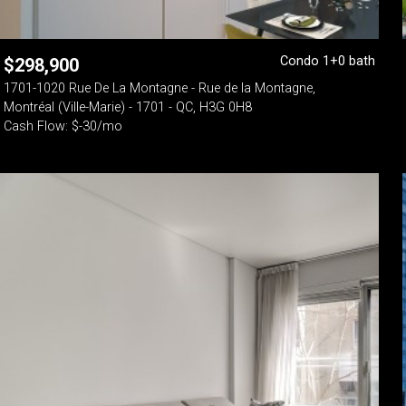
Condo 1+0 bath
$
298,900
1701-1020 Rue De La Montagne - Rue de la Montagne,
Montréal (Ville-Marie) - 1701 - QC, H3G 0H8
Cash Flow: $-30/mo