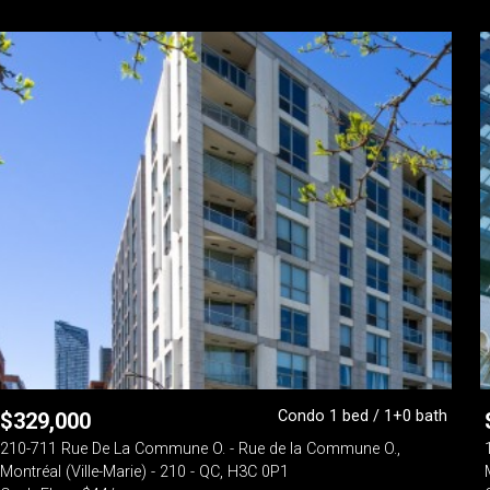
Condo 1 bed / 1+0 bath
$
329,000
210-711 Rue De La Commune O. - Rue de la Commune O.,
Montréal (Ville-Marie) - 210 - QC, H3C 0P1