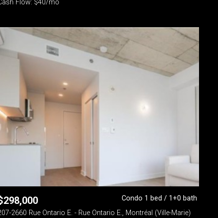
Cash Flow: $40/mo
Condo 1 bed / 1+0 bath
$
298,000
207-2660 Rue Ontario E. - Rue Ontario E., Montréal (Ville-Marie)