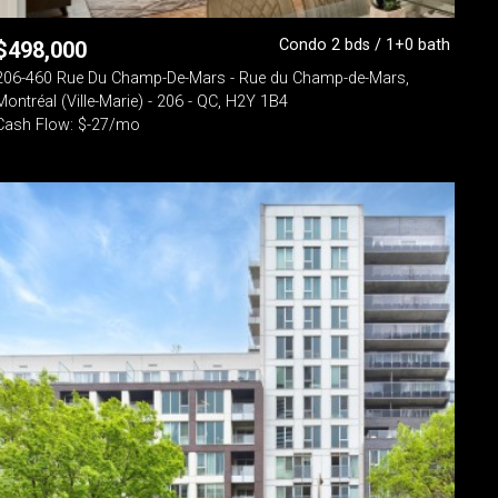
Condo 2 bds / 1+0 bath
$
498,000
206-460 Rue Du Champ-De-Mars - Rue du Champ-de-Mars,
Montréal (Ville-Marie) - 206 - QC, H2Y 1B4
Cash Flow: $-27/mo