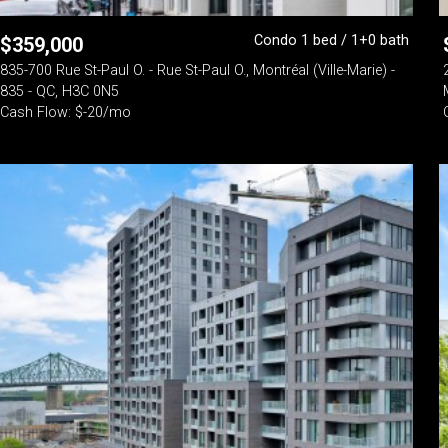
Condo 1 bed / 1+0 bath
$
359,000
835-700 Rue St-Paul O. - Rue St-Paul O., Montréal (Ville-Marie) -
835 - QC, H3C 0N5
Cash Flow: $-20/mo