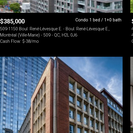
Condo 1 bed / 1+0 bath
$
385,000
509-1150 Boul. René-Lévesque E. - Boul. René-Lévesque E.,
Montréal (Ville-Marie) - 509 - QC, H2L 0J6
Cash Flow: $-38/mo