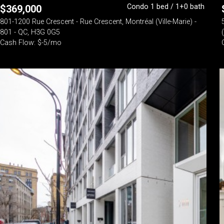
Condo 1 bed / 1+0 bath
$
369,000
801-1200 Rue Crescent - Rue Crescent, Montréal (Ville-Marie) -
801 - QC, H3G 0G5
Cash Flow: $-5/mo