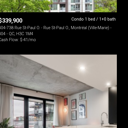
Condo 1 bed / 1+0 bath
$
339,900
404-738 Rue St-Paul O. - Rue St-Paul O., Montréal (Ville-Marie) -
404 - QC, H3C 1M4
Cash Flow: $-41/mo