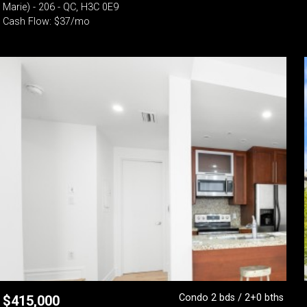
Marie) - 206 - QC, H3C 0E9
Cash Flow: $37/mo
Condo 2 bds / 2+0 bths
$
415,000