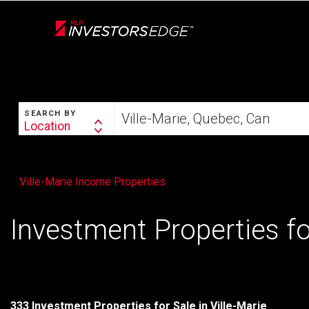
Live
En Direct
SEARCH
Start
SEARCH BY
your
Location
Search
home
By
search
Ville-Marie Income Properties
Investment Properties for
333 Investment Properties for Sale in Ville-Marie