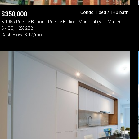
Condo 1 bed / 1+0 bath
$
350,000
3-1055 Rue De Bullion - Rue De Bullion, Montréal (Ville-Marie) -
3 - QC, H2X 2Z2
Cash Flow: $-17/mo