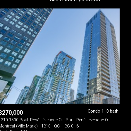
Condo 1+0 bath
$
270,000
1310-1500 Boul. René-Lévesque O. - Boul. René-Lévesque O.,
Montréal (Ville-Marie) - 1310 - QC, H3G 0H6