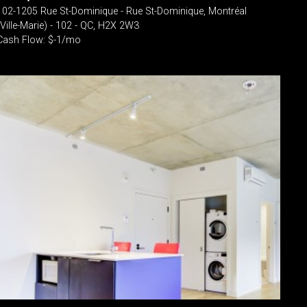
102-1205 Rue St-Dominique - Rue St-Dominique, Montréal
(Ville-Marie) - 102 - QC, H2X 2W3
Cash Flow: $-1/mo