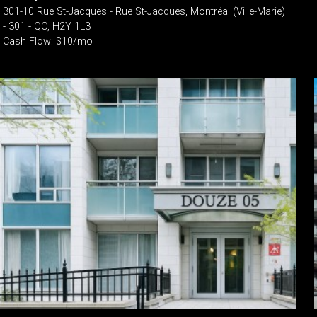
301-10 Rue St-Jacques - Rue St-Jacques, Montréal (Ville-Marie)
- 301 - QC, H2Y 1L3
Cash Flow: $10/mo