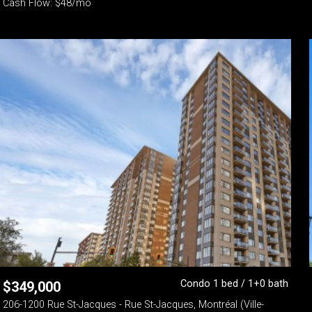
Cash Flow: $48/mo
Condo 1 bed / 1+0 bath
$
349,000
206-1200 Rue St-Jacques - Rue St-Jacques, Montréal (Ville-