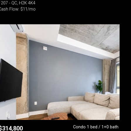
- 207 - QC, H2K 4K4
Cash Flow: $11/mo
Condo 1 bed / 1+0 bath
$
314,800