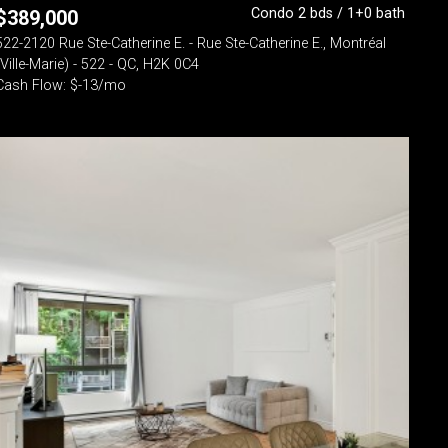
Condo 2 bds / 1+0 bath
$
389,000
522-2120 Rue Ste-Catherine E. - Rue Ste-Catherine E., Montréal
(Ville-Marie) - 522 - QC, H2K 0C4
Cash Flow: $-13/mo