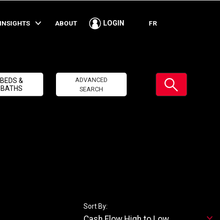
INSIGHTS
ABOUT
FR
LOGIN
Submit
ADVANCED
BEDS &
BATHS
SEARCH
Sort By:
Cash Flow High to Low