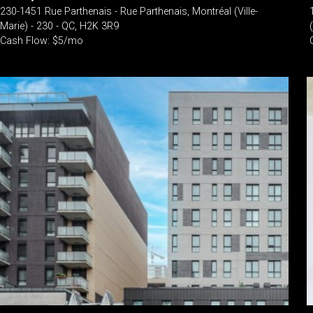
230-1451 Rue Parthenais - Rue Parthenais, Montréal (Ville-
Marie) - 230 - QC, H2K 3R9
Cash Flow: $5/mo