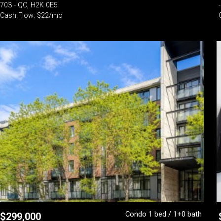
703 - QC, H2K 0E5
Cash Flow: $22/mo
Condo 1 bed / 1+0 bath
$
299,000