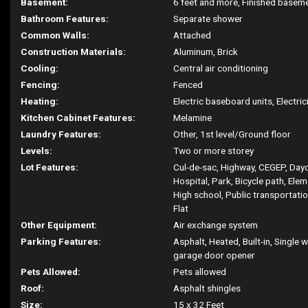
Basement:
6 feet and more, Finished basem
Bathroom Features:
Separate shower
Common Walls:
Attached
Construction Materials:
Aluminum, Brick
Cooling:
Central air conditioning
Fencing:
Fenced
Heating:
Electric baseboard units, Electric
Kitchen Cabinet Features:
Melamine
Laundry Features:
Other, 1st level/Ground floor
Levels:
Two or more storey
Lot Features:
Cul-de-sac, Highway, CEGEP, Dayc
Hospital, Park, Bicycle path, Ele
High school, Public transportati
Flat
Other Equipment:
Air exchange system
Parking Features:
Asphalt, Heated, Built-in, Single w
garage door opener
Pets Allowed:
Pets allowed
Roof:
Asphalt shingles
Size:
15 x 32 Feet