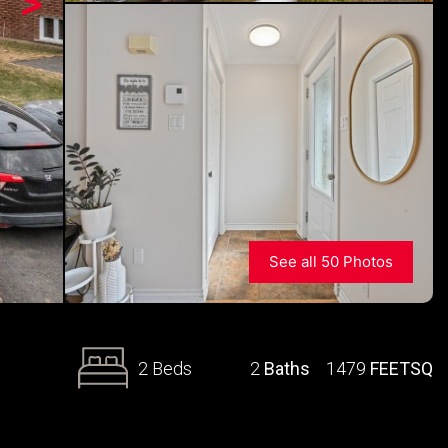
>
See all 50 Photos
2 Beds
2
Baths
1479
FEETSQ