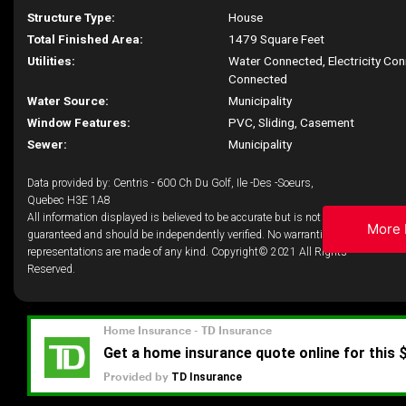
Structure Type:
House
Total Finished Area:
1479 Square Feet
Utilities:
Water Connected, Electricity Co
Connected
Water Source:
Municipality
Window Features:
PVC, Sliding, Casement
Sewer:
Municipality
Data provided by: Centris - 600 Ch Du Golf, Ile -Des -Soeurs,
Quebec H3E 1A8
All information displayed is believed to be accurate but is not
More 
guaranteed and should be independently verified. No warranties or
representations are made of any kind. Copyright© 2021 All Rights
Reserved.