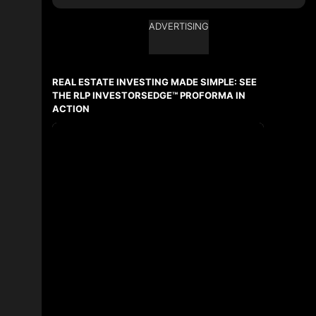
ADVERTISING
Ask about this property
First
and
REAL ESTATE INVESTING MADE SIMPLE: SEE
Last
Name
THE RLP INVESTORSEDGE™ PROFORMA IN
Email
ACTION
Phone
(Optional)
Message