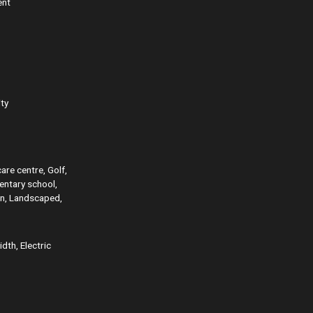
ent
ity
are centre, Golf,
mentary school,
on, Landscaped,
idth, Electric