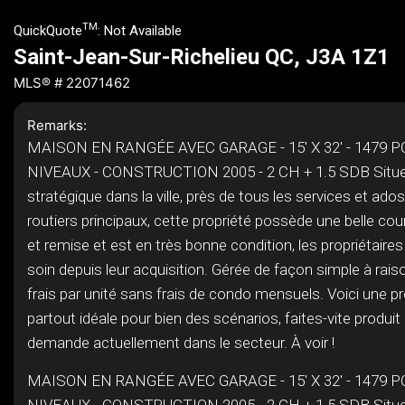
TM
QuickQuote
:
Not Available
Saint-Jean-Sur-Richelieu QC, J3A 1Z1
MLS® # 22071462
Remarks:
MAISON EN RANGÉE AVEC GARAGE - 15' X 32' - 1479 P
NIVEAUX - CONSTRUCTION 2005 - 2 CH + 1.5 SDB Situe
stratégique dans la ville, près de tous les services et ad
routiers principaux, cette propriété possède une belle cou
et remise et est en très bonne condition, les propriétaires
soin depuis leur acquisition. Gérée de façon simple à rai
frais par unité sans frais de condo mensuels. Voici une p
partout idéale pour bien des scénarios, faites-vite produi
demande actuellement dans le secteur. À voir !
MAISON EN RANGÉE AVEC GARAGE - 15' X 32' - 1479 P