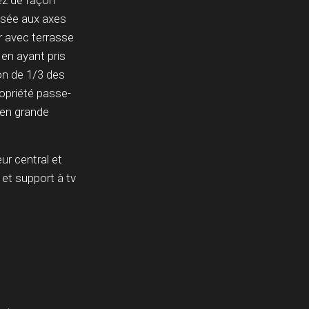
z de façon
ossée aux axes
r avec terrasse
 en ayant pris
son de 1/3 des
ropriété passe-
t en grande
eur central et
 et support à tv