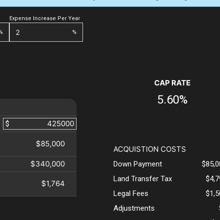
Expense Increase Per Year
%
%
CAP RATE
5.60%
$
$85,000
ACQUISTION COSTS
$340,000
Down Payment
$85,0
Land Transfer Tax
$4,
$1,764
Legal Fees
$1,
Adjustments