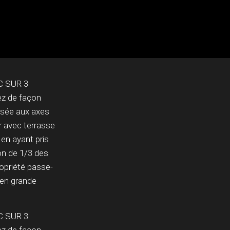
C SUR 3
z de façon
ossée aux axes
r avec terrasse
 en ayant pris
son de 1/3 des
ropriété passe-
t en grande
C SUR 3