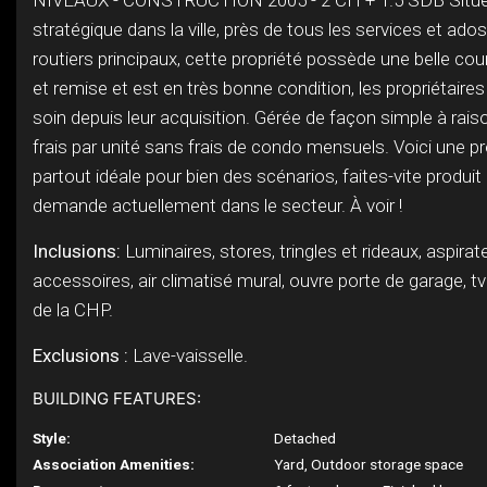
NIVEAUX - CONSTRUCTION 2005 - 2 CH + 1.5 SDB Situe
stratégique dans la ville, près de tous les services et ad
routiers principaux, cette propriété possède une belle cou
et remise et est en très bonne condition, les propriétaires
soin depuis leur acquisition. Gérée de façon simple à rai
frais par unité sans frais de condo mensuels. Voici une p
partout idéale pour bien des scénarios, faites-vite produi
demande actuellement dans le secteur. À voir !
Inclusions:
Luminaires, stores, tringles et rideaux, aspirat
accessoires, air climatisé mural, ouvre porte de garage, tv
de la CHP.
Exclusions :
Lave-vaisselle.
BUILDING FEATURES:
Style:
Detached
Association Amenities:
Yard, Outdoor storage space