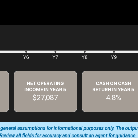
NET OPERATING
CASH ON CASH
INCOME IN YEAR
5
RETURN IN YEAR
5
$27,087
4.8%
 general assumptions for informational purposes only. The outpu
. Review all fields for accuracy and consult an agent for guidance.