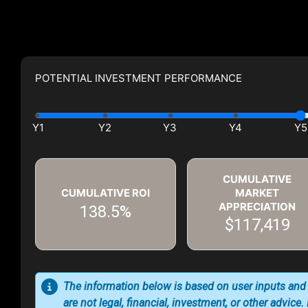
POTENTIAL INVESTMENT PERFORMANCE
CUMULATIVE
CUMULATIVE ROI
MARKET
APPRECIATION
138.5%
$117,419
The information below is based on user inputs and
are not legal, financial, investment, or other advice