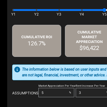
CUMULATIVE
CUMULATIVE ROI
MARKET
APPRECIATION
126.7%
$96,422
The information below is based on user inputs and
are not legal, financial, investment, or other advice
Market Appreciation Per Year
Rent Increase Per Year
ASSUMPTIONS
%