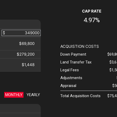
CAP RATE
4.97%
$
$69,800
ACQUISTION COSTS
$279,200
Down Payment
$69,8
Land Transfer Tax
$3,
$1,448
Legal Fees
$1,
Adjustments
Appraisal
$5
MONTHLY
YEARLY
Total Acquisition Costs
$75,4