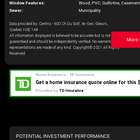
Window Features:
Wood, PVC, Guillotine, Casemen
Sewer:
Municipality
Data provided by: Centris - 600 Ch Du Golf, Ile -Des -Soeurs,
Quebec H3E 1A8
All information displayed is believed to be accurate but is not
More 
guaranteed and should be independently verified. No warranties or
representations are made of any kind. Copyright© 2021 All Rights
Reserved.
POTENTIAL INVESTMENT PERFORMANCE