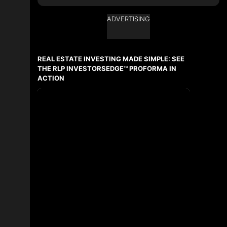
ADVERTISING
Ask about this property
First
and
REAL ESTATE INVESTING MADE SIMPLE: SEE
Last
Name
THE RLP INVESTORSEDGE™ PROFORMA IN
Email
ACTION
Phone
(Optional)
Message