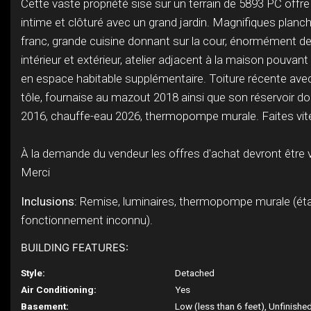
Cette vaste propriété sise sur un terrain de 5893 PC offre
intime et clôturé avec un grand jardin. Magnifiques planc
franc, grande cuisine donnant sur la cour, énormément 
intérieur et extérieur, atelier adjacent à la maison pouvant
en espace habitable supplémentaire. Toiture récente avec
tôle, fournaise au mazout 2018 ainsi que son réservoir do
2016, chauffe-eau 2026, thermopompe murale. Faites vite
À la demande du vendeur les offres d'achat devront être v
Merci
Inclusions:
Remise, luminaires, thermopompe murale (éta
fonctionnement inconnu).
BUILDING FEATURES:
Style:
Detached
Air Conditioning:
Yes
Basement:
Low (less than 6 feet), Unfinishe