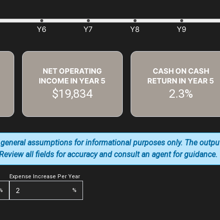
NET OPERATING
CASH ON CASH
INCOME IN YEAR
5
RETURN IN YEAR
5
$19,834
2.3%
 general assumptions for informational purposes only. The outpu
. Review all fields for accuracy and consult an agent for guidance.
Expense Increase Per Year
%
%