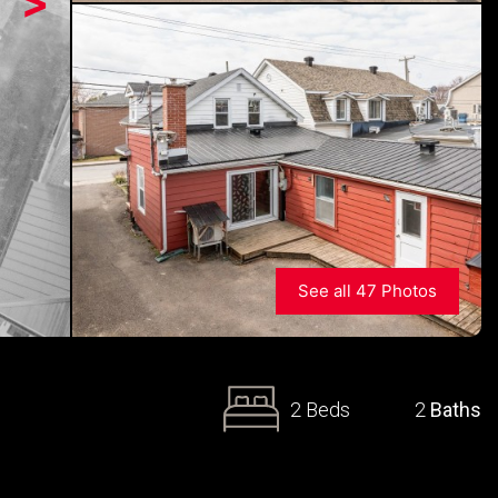
>
See all 47 Photos
2 Beds
2
Baths