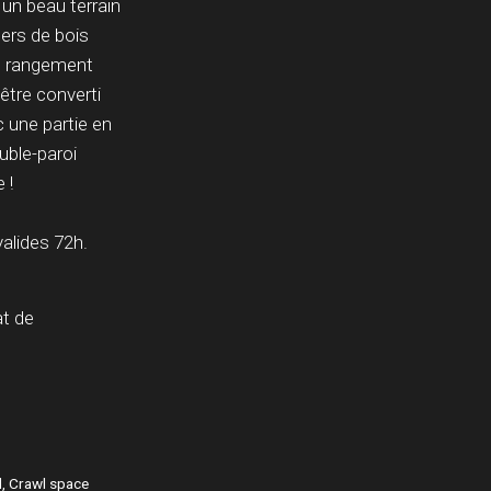
 un beau terrain
hers de bois
de rangement
 être converti
 une partie en
uble-paroi
 !
alides 72h.
t de
d, Crawl space