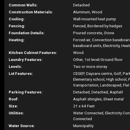
Common Walls:
Detached
Construction Materials:
Aluminum, Wood
Cooling:
Wall-mounted heat pump
Fencing:
Fenced, Bordered by hedges
Foundation Details:
Poured concrete, Stone
Heating:
Forced air, Convection baseboard
baseboard units, Electricity, Heati
Kitchen Cabinet Features:
Wood
Laundry Features:
Other, 1st level/Ground floor
Levels:
Two or more storey
Lot Features:
CEGEP, Daycare centre, Golf, Park
Elementary school, High school, 
transportation, Landscaped, Flat
Parking Features:
Detached, Detached, Asphalt
Roof:
Asphalt shingles, Sheet metal
Size:
21 x 64 Feet
Utilities:
Water Connected, Electricity Co
Connected
Water Source:
Municipality