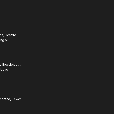
s, Electric
ng oil
, Bicycle path,
Public
nnected, Sewer