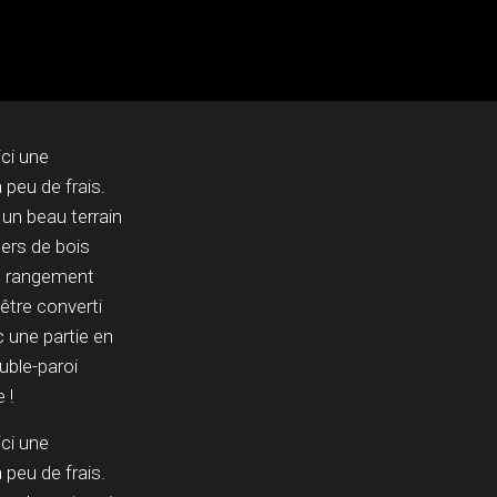
ci une
 peu de frais.
 un beau terrain
hers de bois
de rangement
 être converti
 une partie en
uble-paroi
 !
ci une
 peu de frais.